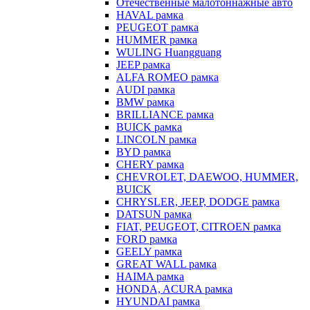
Отечественные малотоннажные авто
HAVAL рамка
PEUGEOT рамка
HUMMER рамка
WULING Huangguang
JEEP рамка
ALFA ROMEO рамка
AUDI рамка
BMW рамка
BRILLIANCE рамка
BUICK рамка
LINCOLN рамка
BYD рамка
CHERY рамка
CHEVROLET, DAEWOO, HUMMER,
BUICK
CHRYSLER, JEEP, DODGE рамка
DATSUN рамка
FIAT, PEUGEOT, CITROEN рамка
FORD рамка
GEELY рамка
GREAT WALL рамка
HAIMA рамка
HONDA, ACURA рамка
HYUNDAI рамка