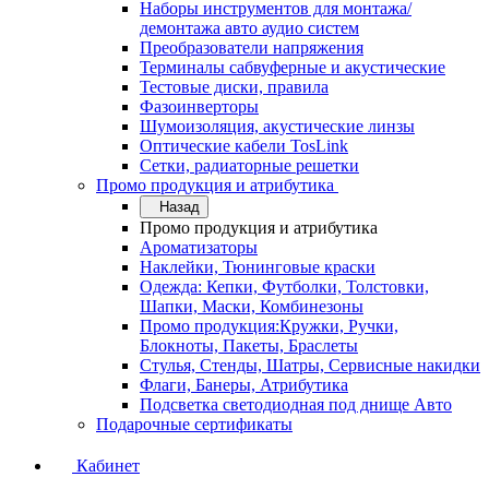
Наборы инструментов для монтажа/
демонтажа авто аудио систем
Преобразователи напряжения
Терминалы сабвуферные и акустические
Тестовые диски, правила
Фазоинверторы
Шумоизоляция, акустические линзы
Оптические кабели TosLink
Сетки, радиаторные решетки
Промо продукция и атрибутика
Назад
Промо продукция и атрибутика
Ароматизаторы
Наклейки, Тюнинговые краски
Одежда: Кепки, Футболки, Толстовки,
Шапки, Маски, Комбинезоны
Промо продукция:Кружки, Ручки,
Блокноты, Пакеты, Браслеты
Стулья, Стенды, Шатры, Сервисные накидки
Флаги, Банеры, Атрибутика
Подсветка светодиодная под днище Авто
Подарочные сертификаты
Кабинет