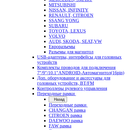
MITSUBISHI
NISSAN, INFINITY
RENAULT, CITROEN
SSANG YONG
SUBARU
TOYOTA, LEXUS
VOLVO
AUDI, SKODA, SEAT,VW
Евроразъемы
Разъемы для магнитол
USB-адаптеры, интерфейсы для головных
устройств
Комплекты проводов для подключения
7"/9"/10.1"ANDROID-Автомагнитол(16pin)
Доп. оборудование и аксессуары для
головных устройств, BT/FM
Контроллеры рулевого управления
Переходные рамки
Назад
Переходные рамки
CHANGAN рамка
CITROEN рамка
DAEWOO рамка
FAW рамка