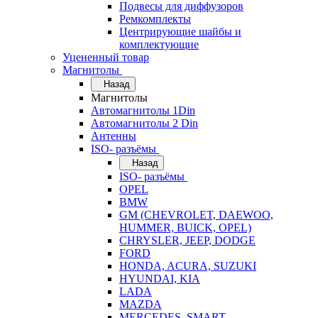
Подвесы для диффузоров
Ремкомплекты
Центрирующие шайбы и
комплектующие
Уцененный товар
Магнитолы
Назад
Магнитолы
Автомагнитолы 1Din
Автомагнитолы 2 Din
Антенны
ISO- разъёмы
Назад
ISO- разъёмы
OPEL
BMW
GM (CHEVROLET, DAEWOO,
HUMMER, BUICK, OPEL)
CHRYSLER, JEEP, DODGE
FORD
HONDA, ACURA, SUZUKI
HYUNDAI, KIA
LADA
MAZDA
MERCEDES, SMART