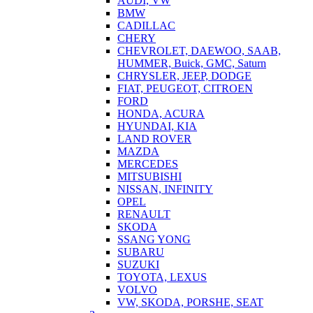
AUDI, VW
BMW
CADILLAC
CHERY
CHEVROLET, DAEWOO, SAAB,
HUMMER, Buick, GMC, Saturn
CHRYSLER, JEEP, DODGE
FIAT, PEUGEOT, CITROEN
FORD
HONDA, ACURA
HYUNDAI, KIA
LAND ROVER
MAZDA
MERCEDES
MITSUBISHI
NISSAN, INFINITY
OPEL
RENAULT
SKODA
SSANG YONG
SUBARU
SUZUKI
TOYOTA, LEXUS
VOLVO
VW, SKODA, PORSHE, SEAT