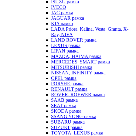
ISUZU рамка
IVECO
JAC рамка
JAGUAR рамка
KIA рамка
LADA Priora, Kalina, Vesta, Granta, X-
Ray, NIVA
LAND ROVER рамка
LEXUS рамка
LIFAN рамка
MAZDA, HAIMA рамка
MERCEDES, SMART рамка
MITSUBISHI рамка
NISSAN, INFINITY рамка
OPEL рамка
PORSHE рамка
RENAULT рамка
ROVER, ROEWER рамка
SAAB рамка
SEAT рамка
SKODA рамка
SSANG YONG рамка
SUBARU рамка
SUZUKI рамка
TOYOTA, LEXUS рамка