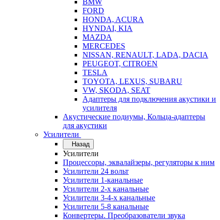
BMW
FORD
HONDA, ACURA
HYNDAI, KIA
MAZDA
MERCEDES
NISSAN, RENAULT, LADA, DACIA
PEUGEOT, CITROEN
TESLA
TOYOTA, LEXUS, SUBARU
VW, SKODA, SEAT
Адаптеры для подключения акустики и
усилителя
Акустические подиумы, Кольца-адаптеры
для акустики
Усилители
Назад
Усилители
Процессоры, эквалайзеры, регуляторы к ним
Усилители 24 вольт
Усилители 1-канальные
Усилители 2-х канальные
Усилители 3-4-х канальные
Усилители 5-8 канальные
Конвертеры. Преобразователи звука