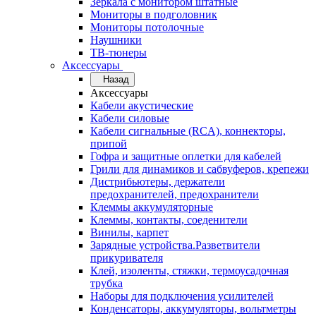
Зеркала с монитором штатные
Мониторы в подголовник
Мониторы потолочные
Наушники
ТВ-тюнеры
Аксессуары
Назад
Аксессуары
Кабели акустические
Кабели силовые
Кабели сигнальные (RCA), коннекторы,
припой
Гофра и защитные оплетки для кабелей
Грили для динамиков и сабвуферов, крепежи
Дистрибьютеры, держатели
предохранителей, предохранители
Клеммы аккумуляторные
Клеммы, контакты, соеденители
Винилы, карпет
Зарядные устройства.Разветвители
прикуривателя
Клей, изоленты, стяжки, термоусадочная
трубка
Наборы для подключения усилителей
Конденсаторы, аккумуляторы, вольтметры