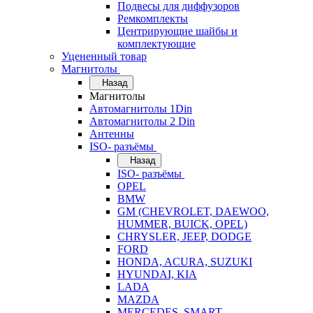
Подвесы для диффузоров
Ремкомплекты
Центрирующие шайбы и
комплектующие
Уцененный товар
Магнитолы
Назад
Магнитолы
Автомагнитолы 1Din
Автомагнитолы 2 Din
Антенны
ISO- разъёмы
Назад
ISO- разъёмы
OPEL
BMW
GM (CHEVROLET, DAEWOO,
HUMMER, BUICK, OPEL)
CHRYSLER, JEEP, DODGE
FORD
HONDA, ACURA, SUZUKI
HYUNDAI, KIA
LADA
MAZDA
MERCEDES, SMART