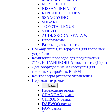
MITSUBISHI
NISSAN, INFINITY
RENAULT, CITROEN
SSANG YONG
SUBARU
TOYOTA, LEXUS
VOLVO
AUDI, SKODA, SEAT,VW
Евроразъемы
Разъемы для магнитол
USB-адаптеры, интерфейсы для головных
устройств
Комплекты проводов для подключения
7"/9"/10.1"ANDROID-Автомагнитол(16pin)
Доп. оборудование и аксессуары для
головных устройств, BT/FM
Контроллеры рулевого управления
Переходные рамки
Назад
Переходные рамки
CHANGAN рамка
CITROEN рамка
DAEWOO рамка
FAW рамка