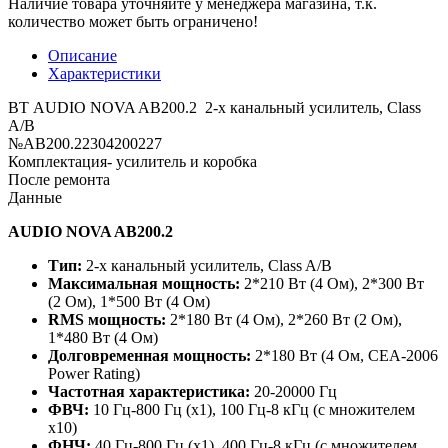
Наличие товара уточняйте у менеджера магазина, т.к.
количество может быть ограничено!
Описание
Характеристики
ВТ AUDIO NOVA AB200.2 2-х канальный усилитель, Class
A/B
№AB200.22304200227
Комплектация- усилитель и коробка
После ремонта
Данные
AUDIO NOVA AB200.2
Тип:
2-х канальный усилитель, Class A/B
Максимальная мощность:
2*210 Вт (4 Ом), 2*300 Вт
(2 Ом), 1*500 Вт (4 Ом)
RMS мощность:
2*180 Вт (4 Ом), 2*260 Вт (2 Ом),
1*480 Вт (4 Ом)
Долговременная мощность:
2*180 Вт (4 Ом, CEA-2006
Power Rating)
Частотная характеристика:
20-20000 Гц
ФВЧ:
10 Гц-800 Гц (х1), 100 Гц-8 кГц (с множителем
х10)
ФНЧ:
40 Гц-800 Гц (х1), 400 Гц-8 кГц (с множителем