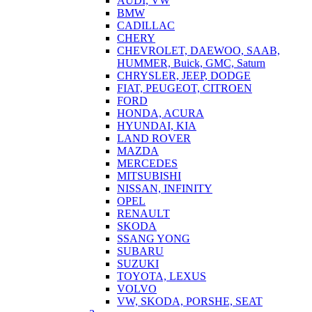
AUDI, VW
BMW
CADILLAC
CHERY
CHEVROLET, DAEWOO, SAAB,
HUMMER, Buick, GMC, Saturn
CHRYSLER, JEEP, DODGE
FIAT, PEUGEOT, CITROEN
FORD
HONDA, ACURA
HYUNDAI, KIA
LAND ROVER
MAZDA
MERCEDES
MITSUBISHI
NISSAN, INFINITY
OPEL
RENAULT
SKODA
SSANG YONG
SUBARU
SUZUKI
TOYOTA, LEXUS
VOLVO
VW, SKODA, PORSHE, SEAT