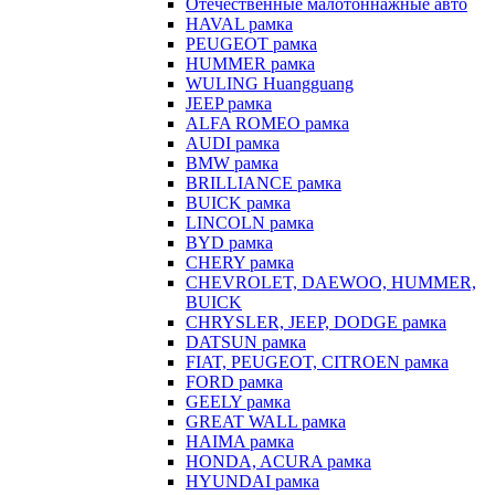
Отечественные малотоннажные авто
HAVAL рамка
PEUGEOT рамка
HUMMER рамка
WULING Huangguang
JEEP рамка
ALFA ROMEO рамка
AUDI рамка
BMW рамка
BRILLIANCE рамка
BUICK рамка
LINCOLN рамка
BYD рамка
CHERY рамка
CHEVROLET, DAEWOO, HUMMER,
BUICK
CHRYSLER, JEEP, DODGE рамка
DATSUN рамка
FIAT, PEUGEOT, CITROEN рамка
FORD рамка
GEELY рамка
GREAT WALL рамка
HAIMA рамка
HONDA, ACURA рамка
HYUNDAI рамка