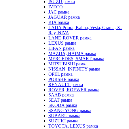
ISUZU рамка
IVECO
JAC рамка
JAGUAR рамка
KIA рамка
LADA Priora, Kalina, Vesta, Granta, X-
Ray, NIVA
LAND ROVER рамка
LEXUS рамка
LIFAN рамка
MAZDA, HAIMA рамка
MERCEDES, SMART рамка
MITSUBISHI рамка
NISSAN, INFINITY рамка
OPEL рамка
PORSHE рамка
RENAULT рамка
ROVER, ROEWER рамка
SAAB рамка
SEAT рамка
SKODA рамка
SSANG YONG рамка
SUBARU рамка
SUZUKI рамка
TOYOTA, LEXUS рамка