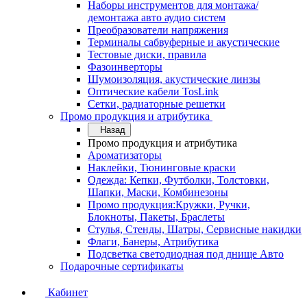
Наборы инструментов для монтажа/
демонтажа авто аудио систем
Преобразователи напряжения
Терминалы сабвуферные и акустические
Тестовые диски, правила
Фазоинверторы
Шумоизоляция, акустические линзы
Оптические кабели TosLink
Сетки, радиаторные решетки
Промо продукция и атрибутика
Назад
Промо продукция и атрибутика
Ароматизаторы
Наклейки, Тюнинговые краски
Одежда: Кепки, Футболки, Толстовки,
Шапки, Маски, Комбинезоны
Промо продукция:Кружки, Ручки,
Блокноты, Пакеты, Браслеты
Стулья, Стенды, Шатры, Сервисные накидки
Флаги, Банеры, Атрибутика
Подсветка светодиодная под днище Авто
Подарочные сертификаты
Кабинет