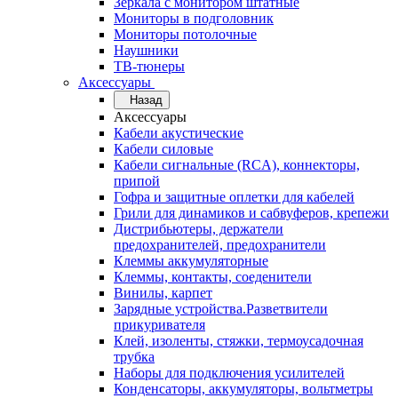
Зеркала с монитором штатные
Мониторы в подголовник
Мониторы потолочные
Наушники
ТВ-тюнеры
Аксессуары
Назад
Аксессуары
Кабели акустические
Кабели силовые
Кабели сигнальные (RCA), коннекторы,
припой
Гофра и защитные оплетки для кабелей
Грили для динамиков и сабвуферов, крепежи
Дистрибьютеры, держатели
предохранителей, предохранители
Клеммы аккумуляторные
Клеммы, контакты, соеденители
Винилы, карпет
Зарядные устройства.Разветвители
прикуривателя
Клей, изоленты, стяжки, термоусадочная
трубка
Наборы для подключения усилителей
Конденсаторы, аккумуляторы, вольтметры