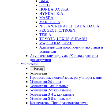
BMW
FORD
HONDA, ACURA
HYNDAI, KIA
MAZDA
MERCEDES
NISSAN, RENAULT, LADA, DACIA
PEUGEOT, CITROEN
TESLA
TOYOTA, LEXUS, SUBARU
VW, SKODA, SEAT
Адаптеры для подключения акустики и
усилителя
Акустические подиумы, Кольца-адаптеры
для акустики
Усилители
Назад
Усилители
Процессоры, эквалайзеры, регуляторы к ним
Усилители 24 вольт
Усилители 1-канальные
Усилители 2-х канальные
Усилители 3-4-х канальные
Усилители 5-8 канальные
Конвертеры. Преобразователи звука