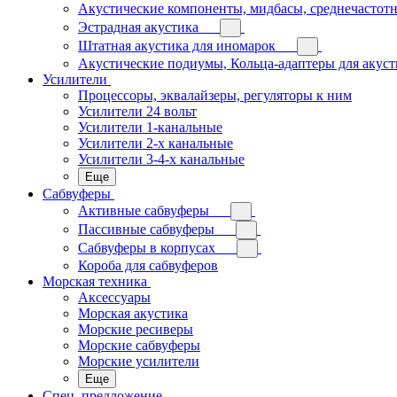
Акустические компоненты, мидбасы, среднечастотн
Эстрадная акустика
Штатная акустика для иномарок
Акустические подиумы, Кольца-адаптеры для акус
Усилители
Процессоры, эквалайзеры, регуляторы к ним
Усилители 24 вольт
Усилители 1-канальные
Усилители 2-х канальные
Усилители 3-4-х канальные
Еще
Сабвуферы
Активные сабвуферы
Пассивные сабвуферы
Сабвуферы в корпусах
Короба для сабвуферов
Морская техника
Аксессуары
Морская акустика
Морские ресиверы
Морские сабвуферы
Морские усилители
Еще
Спец. предложение