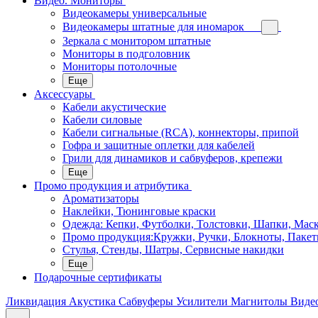
Видео. Мониторы
Видеокамеры универсальные
Видеокамеры штатные для иномарок
Зеркала с монитором штатные
Мониторы в подголовник
Мониторы потолочные
Еще
Аксессуары
Кабели акустические
Кабели силовые
Кабели сигнальные (RCA), коннекторы, припой
Гофра и защитные оплетки для кабелей
Грили для динамиков и сабвуферов, крепежи
Еще
Промо продукция и атрибутика
Ароматизаторы
Наклейки, Тюнинговые краски
Одежда: Кепки, Футболки, Толстовки, Шапки, Мас
Промо продукция:Кружки, Ручки, Блокноты, Пакет
Стулья, Стенды, Шатры, Сервисные накидки
Еще
Подарочные сертификаты
Ликвидация
Акустика
Сабвуферы
Усилители
Магнитолы
Виде