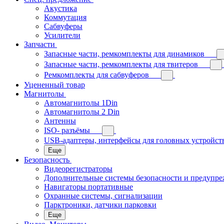
Акустика
Коммутация
Сабвуферы
Усилители
Запчасти
Запасные части, ремкомплекты для динамиков
Запасные части, ремкомплекты для твитеров
Ремкомплекты для сабвуферов
Уцененный товар
Магнитолы
Автомагнитолы 1Din
Автомагнитолы 2 Din
Антенны
ISO- разъёмы
USB-адаптеры, интерфейсы для головных устройст
Еще
Безопасность
Видеорегистраторы
Дополнительные системы безопасности и предупр
Навигаторы портативные
Охранные системы, сигнализации
Парктроники, датчики парковки
Еще