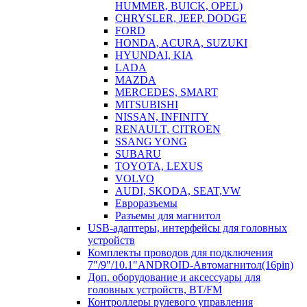
HUMMER, BUICK, OPEL)
CHRYSLER, JEEP, DODGE
FORD
HONDA, ACURA, SUZUKI
HYUNDAI, KIA
LADA
MAZDA
MERCEDES, SMART
MITSUBISHI
NISSAN, INFINITY
RENAULT, CITROEN
SSANG YONG
SUBARU
TOYOTA, LEXUS
VOLVO
AUDI, SKODA, SEAT,VW
Евроразъемы
Разъемы для магнитол
USB-адаптеры, интерфейсы для головных
устройств
Комплекты проводов для подключения
7"/9"/10.1"ANDROID-Автомагнитол(16pin)
Доп. оборудование и аксессуары для
головных устройств, BT/FM
Контроллеры рулевого управления