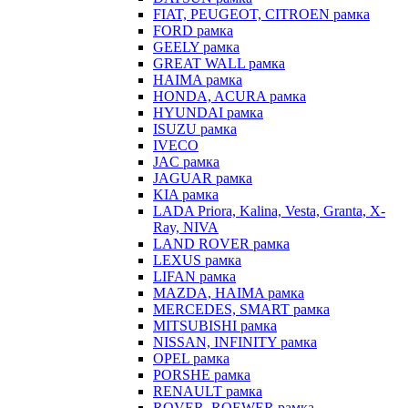
FIAT, PEUGEOT, CITROEN рамка
FORD рамка
GEELY рамка
GREAT WALL рамка
HAIMA рамка
HONDA, ACURA рамка
HYUNDAI рамка
ISUZU рамка
IVECO
JAC рамка
JAGUAR рамка
KIA рамка
LADA Priora, Kalina, Vesta, Granta, X-
Ray, NIVA
LAND ROVER рамка
LEXUS рамка
LIFAN рамка
MAZDA, HAIMA рамка
MERCEDES, SMART рамка
MITSUBISHI рамка
NISSAN, INFINITY рамка
OPEL рамка
PORSHE рамка
RENAULT рамка
ROVER, ROEWER рамка