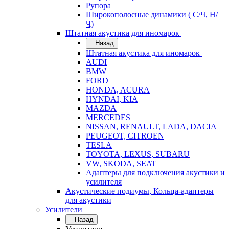
Рупора
Широкополосные динамики ( С/Ч, Н/
Ч)
Штатная акустика для иномарок
Назад
Штатная акустика для иномарок
AUDI
BMW
FORD
HONDA, ACURA
HYNDAI, KIA
MAZDA
MERCEDES
NISSAN, RENAULT, LADA, DACIA
PEUGEOT, CITROEN
TESLA
TOYOTA, LEXUS, SUBARU
VW, SKODA, SEAT
Адаптеры для подключения акустики и
усилителя
Акустические подиумы, Кольца-адаптеры
для акустики
Усилители
Назад