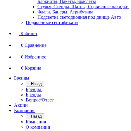
Блокноты, Пакеты, Браслеты
Стулья, Стенды, Шатры, Сервисные накидки
Флаги, Банеры, Атрибутика
Подсветка светодиодная под днище Авто
Подарочные сертификаты
Кабинет
0
Сравнение
0
Избранное
0
Корзина
Бренды
Назад
Бренды
Бренды
Вопрос/Ответ
Акции
Компания
Назад
Компания
О компании