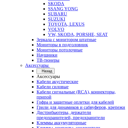
SKODA
SSANG YONG
SUBARU
SUZUKI
TOYOTA, LEXUS
VOLVO
VW, SKODA, PORSHE, SEAT
Зеркала с монитором штатные
Мониторы в подголовник
Мониторы потолочные
Наушники
ТВ-тюнеры
Аксессуары
Назад
Аксессуары
Кабели акустические
Кабели силовые
Кабели сигнальные (RCA), коннекторы,
припой
Гофра и защитные оплетки для кабелей
Грили для динамиков и сабвуферов, крепежи
Дистрибьютеры, держатели
предохранителей, предохранители
Клеммы аккумуляторные
Клеммы, контакты, соеденители