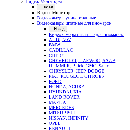
Видео. Мониторы
Назад
Видео. Мониторы
Видеокамеры универсальные
Видеокамеры штатные для иномарок
Назад
Видеокамеры штатные для иномарок
AUDI, VW
BMW
CADILLAC
CHERY
CHEVROLET, DAEWOO, SAAB,
HUMMER, Buick, GMC, Saturn
CHRYSLER, JEEP, DODGE
FIAT, PEUGEOT, CITROEN
FORD
HONDA, ACURA
HYUNDAI, KIA
LAND ROVER
MAZDA
MERCEDES
MITSUBISHI
NISSAN, INFINITY
OPEL
RENAULT