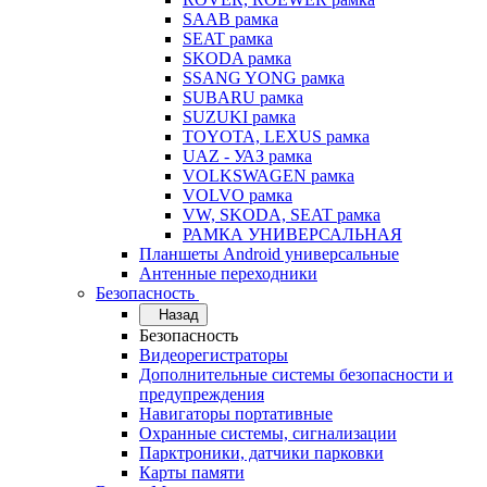
SAAB рамка
SEAT рамка
SKODA рамка
SSANG YONG рамка
SUBARU рамка
SUZUKI рамка
TOYOTA, LEXUS рамка
UAZ - УАЗ рамка
VOLKSWAGEN рамка
VOLVO рамка
VW, SKODA, SEAT рамка
РАМКА УНИВЕРСАЛЬНАЯ
Планшеты Android универсальные
Антенные переходники
Безопасность
Назад
Безопасность
Видеорегистраторы
Дополнительные системы безопасности и
предупреждения
Навигаторы портативные
Охранные системы, сигнализации
Парктроники, датчики парковки
Карты памяти