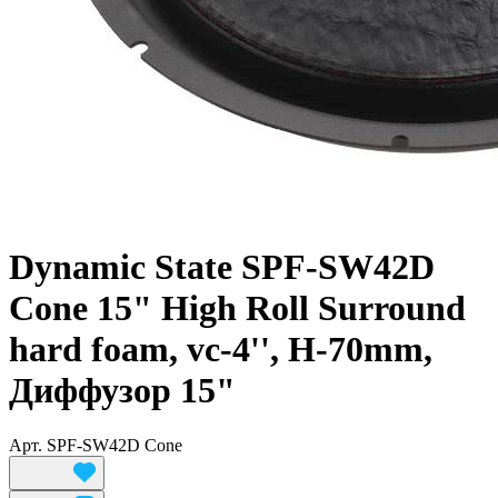
Dynamic State SPF-SW42D
Cone 15" High Roll Surround
hard foam, vc-4'', H-70mm,
Диффузор 15"
Арт.
SPF-SW42D Cone