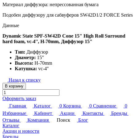
Материал диффузора: непрессованная бумага
Подобен диффузору для сабвуферов SW42D1/2 FORCE Series
Данные
Dynamic State SPF-SW42D Cone 15" High Roll Surround
hard foam, vc-4'', H-70mm, Диффузор 15"
Тип:
Диффузор
Диаметр:
15"
Высота:
H-70mm
Катушка:
vc-4''
Назад к списку
В корзину
Оформить заказ
Главная
Каталог
0
Корзина
0
Сравнение
0
Избранные
Кабинет
Акции
Контакты
Бренды
Отзывы
Компания
Поиск
Блог
Каталог
Акции и новости
Бренды