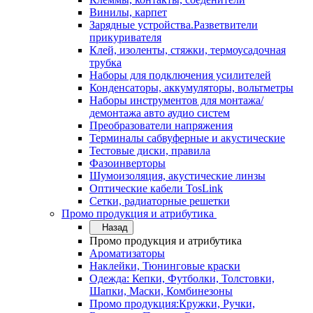
Винилы, карпет
Зарядные устройства.Разветвители
прикуривателя
Клей, изоленты, стяжки, термоусадочная
трубка
Наборы для подключения усилителей
Конденсаторы, аккумуляторы, вольтметры
Наборы инструментов для монтажа/
демонтажа авто аудио систем
Преобразователи напряжения
Терминалы сабвуферные и акустические
Тестовые диски, правила
Фазоинверторы
Шумоизоляция, акустические линзы
Оптические кабели TosLink
Сетки, радиаторные решетки
Промо продукция и атрибутика
Назад
Промо продукция и атрибутика
Ароматизаторы
Наклейки, Тюнинговые краски
Одежда: Кепки, Футболки, Толстовки,
Шапки, Маски, Комбинезоны
Промо продукция:Кружки, Ручки,