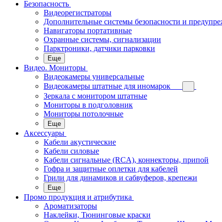
Безопасность
Видеорегистраторы
Дополнительные системы безопасности и предупр
Навигаторы портативные
Охранные системы, сигнализации
Парктроники, датчики парковки
Еще
Видео. Мониторы
Видеокамеры универсальные
Видеокамеры штатные для иномарок
Зеркала с монитором штатные
Мониторы в подголовник
Мониторы потолочные
Еще
Аксессуары
Кабели акустические
Кабели силовые
Кабели сигнальные (RCA), коннекторы, припой
Гофра и защитные оплетки для кабелей
Грили для динамиков и сабвуферов, крепежи
Еще
Промо продукция и атрибутика
Ароматизаторы
Наклейки, Тюнинговые краски