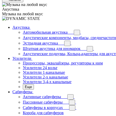
Акустика
Музыка на любой вкус
Акустика
Автомобильная акустика
Акустические компоненты, мидбасы, среднечастотн
Эстрадная акустика
Штатная акустика для иномарок
Акустические подиумы, Кольца-адаптеры для акус
Усилители
Процессоры, эквалайзеры, регуляторы к ним
Усилители 24 вольт
Усилители 1-канальные
Усилители 2-х канальные
Усилители 3-4-х канальные
Еще
Сабвуферы
Активные сабвуферы
Пассивные сабвуферы
Сабвуферы в корпусах
Короба для сабвуферов