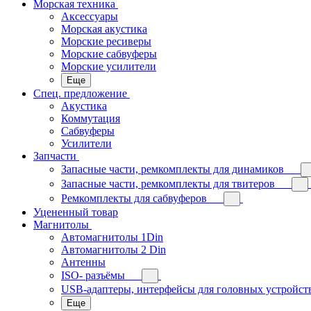
Морская техника
Аксессуары
Морская акустика
Морские ресиверы
Морские сабвуферы
Морские усилители
Еще
Спец. предложение
Акустика
Коммутация
Сабвуферы
Усилители
Запчасти
Запасные части, ремкомплекты для динамиков
Запасные части, ремкомплекты для твитеров
Ремкомплекты для сабвуферов
Уцененный товар
Магнитолы
Автомагнитолы 1Din
Автомагнитолы 2 Din
Антенны
ISO- разъёмы
USB-адаптеры, интерфейсы для головных устройст
Еще