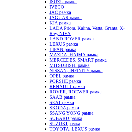
ISUZU рамка
IVECO
JAC рамка
JAGUAR рамка
KIA рамка
LADA Priora, Kalina, Vesta, Granta, X-
Ray, NIVA
LAND ROVER рамка
LEXUS рамка
LIFAN рамка
MAZDA, HAIMA рамка
MERCEDES, SMART рамка
MITSUBISHI рамка
NISSAN, INFINITY рамка
OPEL рамка
PORSHE рамка
RENAULT рамка
ROVER, ROEWER рамка
SAAB рамка
SEAT рамка
SKODA рамка
SSANG YONG рамка
SUBARU рамка
SUZUKI рамка
TOYOTA, LEXUS рамка