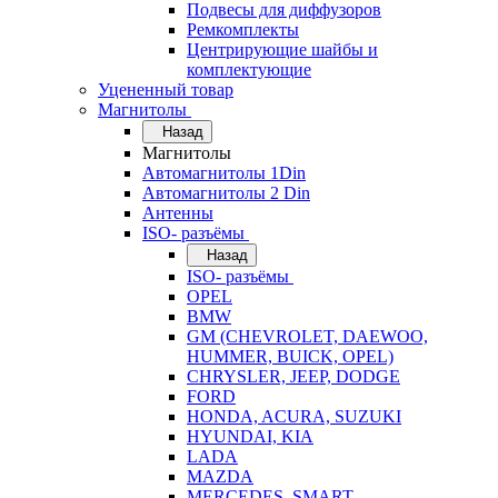
Подвесы для диффузоров
Ремкомплекты
Центрирующие шайбы и
комплектующие
Уцененный товар
Магнитолы
Назад
Магнитолы
Автомагнитолы 1Din
Автомагнитолы 2 Din
Антенны
ISO- разъёмы
Назад
ISO- разъёмы
OPEL
BMW
GM (CHEVROLET, DAEWOO,
HUMMER, BUICK, OPEL)
CHRYSLER, JEEP, DODGE
FORD
HONDA, ACURA, SUZUKI
HYUNDAI, KIA
LADA
MAZDA
MERCEDES, SMART