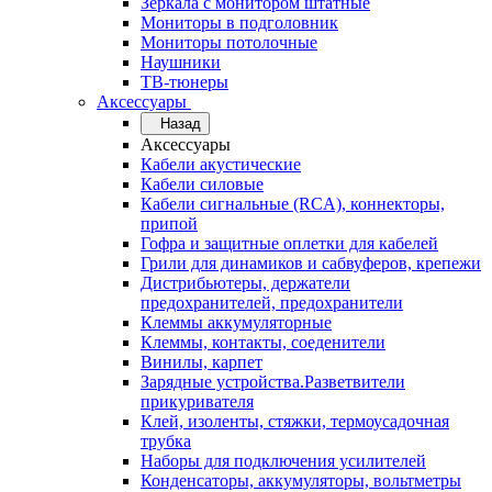
Зеркала с монитором штатные
Мониторы в подголовник
Мониторы потолочные
Наушники
ТВ-тюнеры
Аксессуары
Назад
Аксессуары
Кабели акустические
Кабели силовые
Кабели сигнальные (RCA), коннекторы,
припой
Гофра и защитные оплетки для кабелей
Грили для динамиков и сабвуферов, крепежи
Дистрибьютеры, держатели
предохранителей, предохранители
Клеммы аккумуляторные
Клеммы, контакты, соеденители
Винилы, карпет
Зарядные устройства.Разветвители
прикуривателя
Клей, изоленты, стяжки, термоусадочная
трубка
Наборы для подключения усилителей
Конденсаторы, аккумуляторы, вольтметры