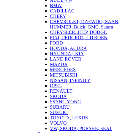
AUDI, VW
BMW
CADILLAC
CHERY
CHEVROLET, DAEWOO, SAAB,
HUMMER, Buick, GMC, Saturn
CHRYSLER, JEEP, DODGE
FIAT, PEUGEOT, CITROEN
FORD
HONDA, ACURA
HYUNDAI, KIA
LAND ROVER
MAZDA
MERCEDES
MITSUBISHI
NISSAN, INFINITY
OPEL
RENAULT
SKODA
SSANG YONG
SUBARU
SUZUKI
TOYOTA, LEXUS
VOLVO
VW, SKODA, PORSHE, SEAT