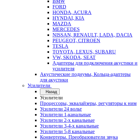
BMW
FORD
HONDA, ACURA
HYNDAI, KIA
MAZDA
MERCEDES
NISSAN, RENAULT, LADA, DACIA
PEUGEOT, CITROEN
TESLA
TOYOTA, LEXUS, SUBARU
VW, SKODA, SEAT
Адаптеры для подключения акустики и
усилителя
Акустические подиумы, Кольца-адаптеры
для акустики
Усилители
Назад
Усилители
Процессоры, эквалайзеры, регуляторы к ним
Усилители 24 вольт
Усилители 1-канальные
Усилители 2-х канальные
Усилители 3-4-х канальные
Усилители 5-8 канальные
Конвертеры. Преобразователи звука