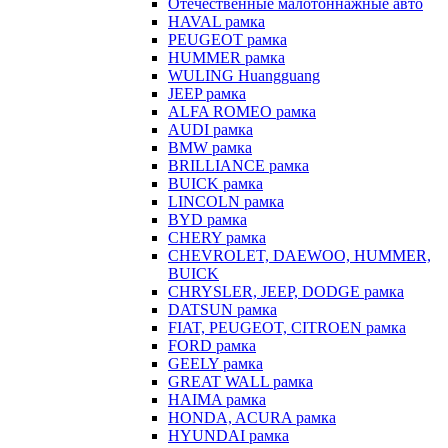
Отечественные малотоннажные авто
HAVAL рамка
PEUGEOT рамка
HUMMER рамка
WULING Huangguang
JEEP рамка
ALFA ROMEO рамка
AUDI рамка
BMW рамка
BRILLIANCE рамка
BUICK рамка
LINCOLN рамка
BYD рамка
CHERY рамка
CHEVROLET, DAEWOO, HUMMER,
BUICK
CHRYSLER, JEEP, DODGE рамка
DATSUN рамка
FIAT, PEUGEOT, CITROEN рамка
FORD рамка
GEELY рамка
GREAT WALL рамка
HAIMA рамка
HONDA, ACURA рамка
HYUNDAI рамка