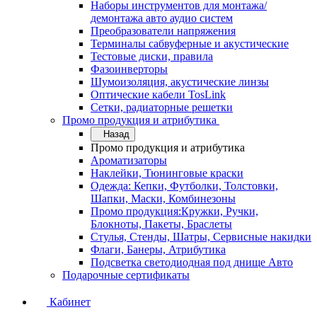
Наборы инструментов для монтажа/
демонтажа авто аудио систем
Преобразователи напряжения
Терминалы сабвуферные и акустические
Тестовые диски, правила
Фазоинверторы
Шумоизоляция, акустические линзы
Оптические кабели TosLink
Сетки, радиаторные решетки
Промо продукция и атрибутика
Назад
Промо продукция и атрибутика
Ароматизаторы
Наклейки, Тюнинговые краски
Одежда: Кепки, Футболки, Толстовки,
Шапки, Маски, Комбинезоны
Промо продукция:Кружки, Ручки,
Блокноты, Пакеты, Браслеты
Стулья, Стенды, Шатры, Сервисные накидки
Флаги, Банеры, Атрибутика
Подсветка светодиодная под днище Авто
Подарочные сертификаты
Кабинет