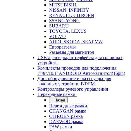
MITSUBISHI
NISSAN, INFINITY
RENAULT, CITROEN
SSANG YONG
SUBARU
TOYOTA, LEXUS
VOLVO
AUDI, SKODA, SEAT,VW
Евроразъемы
Разъемы для магнитол
USB-адаптеры, интерфейсы для головных
устройств
Комплекты проводов для подключения
7"/9"/10.1"ANDROID-Автомагнитол(16pin)
Доп. оборудование и аксессуары для
головных устройств, BT/FM
Контроллеры рулевого управления
Переходные рамки
Назад
Переходные рамки
CHANGAN рамка
CITROEN рамка
DAEWOO рамка
FAW рамка