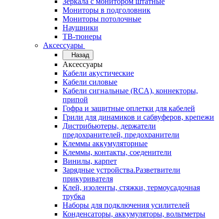
Зеркала с монитором штатные
Мониторы в подголовник
Мониторы потолочные
Наушники
ТВ-тюнеры
Аксессуары
Назад
Аксессуары
Кабели акустические
Кабели силовые
Кабели сигнальные (RCA), коннекторы,
припой
Гофра и защитные оплетки для кабелей
Грили для динамиков и сабвуферов, крепежи
Дистрибьютеры, держатели
предохранителей, предохранители
Клеммы аккумуляторные
Клеммы, контакты, соеденители
Винилы, карпет
Зарядные устройства.Разветвители
прикуривателя
Клей, изоленты, стяжки, термоусадочная
трубка
Наборы для подключения усилителей
Конденсаторы, аккумуляторы, вольтметры