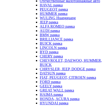
Отечественные малотоннажные авто
HAVAL рамка
PEUGEOT рамка
HUMMER рамка
WULING Huangguang
JEEP рамка
ALFA ROMEO рамка
AUDI рамка
BMW рамка
BRILLIANCE рамка
BUICK рамка
LINCOLN рамка
BYD рамка
CHERY рамка
CHEVROLET, DAEWOO, HUMMER,
BUICK
CHRYSLER, JEEP, DODGE рамка
DATSUN рамка
FIAT, PEUGEOT, CITROEN рамка
FORD рамка
GEELY рамка
GREAT WALL рамка
HAIMA рамка
HONDA, ACURA рамка
HYUNDAI рамка