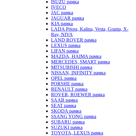
ISUZU рамка
IVECO
JAC рамка
JAGUAR рамка
KIA рамка
LADA Priora, Kalina, Vesta, Granta, X-
Ray, NIVA
LAND ROVER рамка
LEXUS рамка
LIFAN рамка
MAZDA, HAIMA рамка
MERCEDES, SMART рамка
MITSUBISHI рамка
NISSAN, INFINITY рамка
OPEL рамка
PORSHE рамка
RENAULT рамка
ROVER, ROEWER рамка
SAAB рамка
SEAT рамка
SKODA рамка
SSANG YONG рамка
SUBARU рамка
SUZUKI рамка
TOYOTA, LEXUS рамка