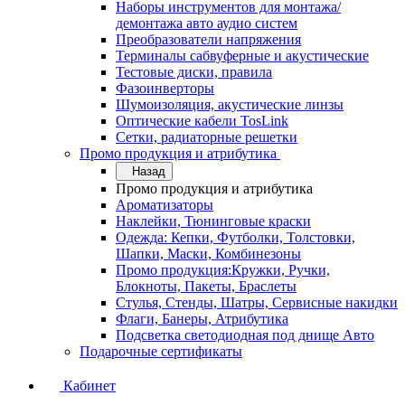
Наборы инструментов для монтажа/
демонтажа авто аудио систем
Преобразователи напряжения
Терминалы сабвуферные и акустические
Тестовые диски, правила
Фазоинверторы
Шумоизоляция, акустические линзы
Оптические кабели TosLink
Сетки, радиаторные решетки
Промо продукция и атрибутика
Назад
Промо продукция и атрибутика
Ароматизаторы
Наклейки, Тюнинговые краски
Одежда: Кепки, Футболки, Толстовки,
Шапки, Маски, Комбинезоны
Промо продукция:Кружки, Ручки,
Блокноты, Пакеты, Браслеты
Стулья, Стенды, Шатры, Сервисные накидки
Флаги, Банеры, Атрибутика
Подсветка светодиодная под днище Авто
Подарочные сертификаты
Кабинет