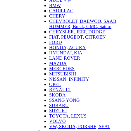
AUDI, VW
BMW
CADILLAC
CHERY
CHEVROLET, DAEWOO, SAAB,
HUMMER, Buick, GMC, Saturn
CHRYSLER, JEEP, DODGE
FIAT, PEUGEOT, CITROEN
FORD
HONDA, ACURA
HYUNDAI, KIA
LAND ROVER
MAZDA
MERCEDES
MITSUBISHI
NISSAN, INFINITY
OPEL
RENAULT
SKODA
SSANG YONG
SUBARU
SUZUKI
TOYOTA, LEXUS
VOLVO
VW, SKODA, PORSHE, SEAT