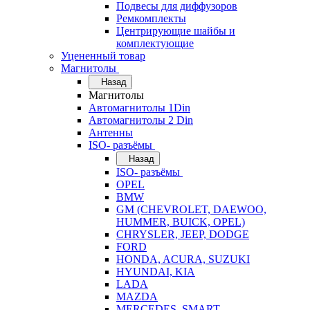
Подвесы для диффузоров
Ремкомплекты
Центрирующие шайбы и
комплектующие
Уцененный товар
Магнитолы
Назад
Магнитолы
Автомагнитолы 1Din
Автомагнитолы 2 Din
Антенны
ISO- разъёмы
Назад
ISO- разъёмы
OPEL
BMW
GM (CHEVROLET, DAEWOO,
HUMMER, BUICK, OPEL)
CHRYSLER, JEEP, DODGE
FORD
HONDA, ACURA, SUZUKI
HYUNDAI, KIA
LADA
MAZDA
MERCEDES, SMART