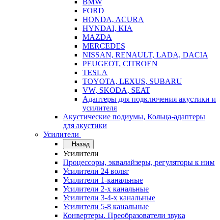
BMW
FORD
HONDA, ACURA
HYNDAI, KIA
MAZDA
MERCEDES
NISSAN, RENAULT, LADA, DACIA
PEUGEOT, CITROEN
TESLA
TOYOTA, LEXUS, SUBARU
VW, SKODA, SEAT
Адаптеры для подключения акустики и
усилителя
Акустические подиумы, Кольца-адаптеры
для акустики
Усилители
Назад
Усилители
Процессоры, эквалайзеры, регуляторы к ним
Усилители 24 вольт
Усилители 1-канальные
Усилители 2-х канальные
Усилители 3-4-х канальные
Усилители 5-8 канальные
Конвертеры. Преобразователи звука