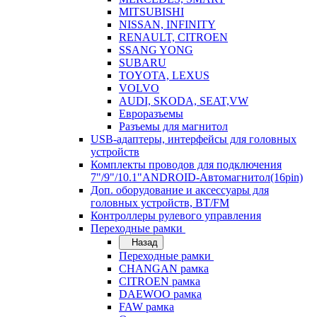
MITSUBISHI
NISSAN, INFINITY
RENAULT, CITROEN
SSANG YONG
SUBARU
TOYOTA, LEXUS
VOLVO
AUDI, SKODA, SEAT,VW
Евроразъемы
Разъемы для магнитол
USB-адаптеры, интерфейсы для головных
устройств
Комплекты проводов для подключения
7"/9"/10.1"ANDROID-Автомагнитол(16pin)
Доп. оборудование и аксессуары для
головных устройств, BT/FM
Контроллеры рулевого управления
Переходные рамки
Назад
Переходные рамки
CHANGAN рамка
CITROEN рамка
DAEWOO рамка
FAW рамка