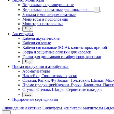
Видео. Мониторы
Видеокамеры универсальные
Видеокамеры штатные для иномарок
Зеркала с монитором штатные
Мониторы в подголовник
Мониторы потолочные
Еще
Аксессуары
Кабели акустические
Кабели силовые
Кабели сигнальные (RCA), коннекторы, припой
Гофра и защитные оплетки для кабелей
Грили для динамиков и сабвуферов, крепежи
Еще
Промо продукция и атрибутика
Ароматизаторы
Наклейки, Тюнинговые краски
Одежда: Кепки, Футболки, Толстовки, Шапки, Мас
Промо продукция:Кружки, Ручки, Блокноты, Пакет
Стулья, Стенды, Шатры, Сервисные накидки
Еще
Подарочные сертификаты
Ликвидация
Акустика
Сабвуферы
Усилители
Магнитолы
Виде