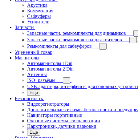
Акустика
Коммутация
Сабвуферы
Усилители
Запчасти
Запасные части, ремкомплекты для динамиков
Запасные части, ремкомплекты для твитеров
Ремкомплекты для сабвуферов
Уцененный товар
Магнитолы
Автомагнитолы 1Din
Автомагнитолы 2 Din
Антенны
ISO- разъёмы
USB-адаптеры, интерфейсы для головных устройст
Еще
Безопасность
Видеорегистраторы
Дополнительные системы безопасности и предупр
Навигаторы портативные
Охранные системы, сигнализации
Парктроники, датчики парковки
Еще