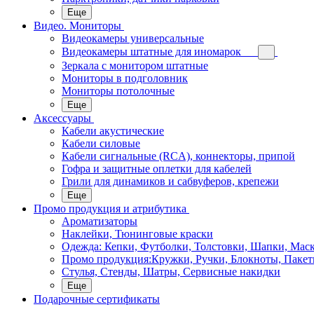
Еще
Видео. Мониторы
Видеокамеры универсальные
Видеокамеры штатные для иномарок
Зеркала с монитором штатные
Мониторы в подголовник
Мониторы потолочные
Еще
Аксессуары
Кабели акустические
Кабели силовые
Кабели сигнальные (RCA), коннекторы, припой
Гофра и защитные оплетки для кабелей
Грили для динамиков и сабвуферов, крепежи
Еще
Промо продукция и атрибутика
Ароматизаторы
Наклейки, Тюнинговые краски
Одежда: Кепки, Футболки, Толстовки, Шапки, Мас
Промо продукция:Кружки, Ручки, Блокноты, Пакет
Стулья, Стенды, Шатры, Сервисные накидки
Еще
Подарочные сертификаты