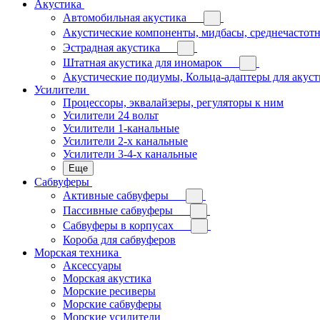
Акустика
Автомобильная акустика
Акустические компоненты, мидбасы, среднечастотн
Эстрадная акустика
Штатная акустика для иномарок
Акустические подиумы, Кольца-адаптеры для акус
Усилители
Процессоры, эквалайзеры, регуляторы к ним
Усилители 24 вольт
Усилители 1-канальные
Усилители 2-х канальные
Усилители 3-4-х канальные
Еще
Сабвуферы
Активные сабвуферы
Пассивные сабвуферы
Сабвуферы в корпусах
Короба для сабвуферов
Морская техника
Аксессуары
Морская акустика
Морские ресиверы
Морские сабвуферы
Морские усилители