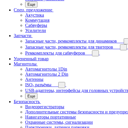
Еще
Спец. предложение
Акустика
Коммутация
Сабвуферы
Усилители
Запчасти
Запасные части, ремкомплекты для динамиков
Запасные части, ремкомплекты для твитеров
Ремкомплекты для сабвуферов
Уцененный товар
Магнитолы
Автомагнитолы 1Din
Автомагнитолы 2 Din
Антенны
ISO- разъёмы
USB-адаптеры, интерфейсы для головных устройст
Еще
Безопасность
Видеорегистраторы
Дополнительные системы безопасности и предупр
Навигаторы портативные
Охранные системы, сигнализации
Парктроники, датчики парковки