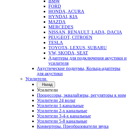
BMW
FORD
HONDA, ACURA
HYNDAI, KIA
MAZDA
MERCEDES
NISSAN, RENAULT, LADA, DACIA
PEUGEOT, CITROEN
TESLA
TOYOTA, LEXUS, SUBARU
VW, SKODA, SEAT
Адаптеры для подключения акустики и
усилителя
Акустические подиумы, Кольца-адаптеры
для акустики
Усилители
Назад
Усилители
Процессоры, эквалайзеры, регуляторы к ним
Усилители 24 вольт
Усилители 1-канальные
Усилители 2-х канальные
Усилители 3-4-х канальные
Усилители 5-8 канальные
Конвертеры. Преобразователи звука