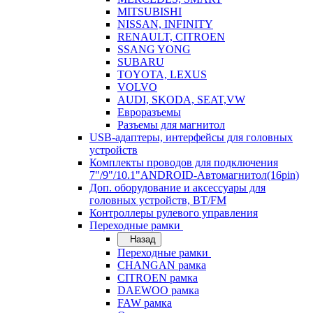
MITSUBISHI
NISSAN, INFINITY
RENAULT, CITROEN
SSANG YONG
SUBARU
TOYOTA, LEXUS
VOLVO
AUDI, SKODA, SEAT,VW
Евроразъемы
Разъемы для магнитол
USB-адаптеры, интерфейсы для головных
устройств
Комплекты проводов для подключения
7"/9"/10.1"ANDROID-Автомагнитол(16pin)
Доп. оборудование и аксессуары для
головных устройств, BT/FM
Контроллеры рулевого управления
Переходные рамки
Назад
Переходные рамки
CHANGAN рамка
CITROEN рамка
DAEWOO рамка
FAW рамка