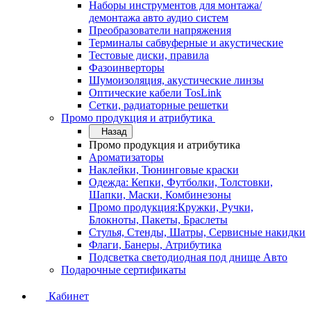
Наборы инструментов для монтажа/
демонтажа авто аудио систем
Преобразователи напряжения
Терминалы сабвуферные и акустические
Тестовые диски, правила
Фазоинверторы
Шумоизоляция, акустические линзы
Оптические кабели TosLink
Сетки, радиаторные решетки
Промо продукция и атрибутика
Назад
Промо продукция и атрибутика
Ароматизаторы
Наклейки, Тюнинговые краски
Одежда: Кепки, Футболки, Толстовки,
Шапки, Маски, Комбинезоны
Промо продукция:Кружки, Ручки,
Блокноты, Пакеты, Браслеты
Стулья, Стенды, Шатры, Сервисные накидки
Флаги, Банеры, Атрибутика
Подсветка светодиодная под днище Авто
Подарочные сертификаты
Кабинет