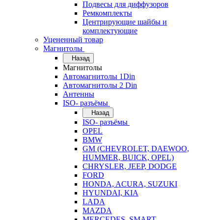
Подвесы для диффузоров
Ремкомплекты
Центрирующие шайбы и
комплектующие
Уцененный товар
Магнитолы
Назад
Магнитолы
Автомагнитолы 1Din
Автомагнитолы 2 Din
Антенны
ISO- разъёмы
Назад
ISO- разъёмы
OPEL
BMW
GM (CHEVROLET, DAEWOO,
HUMMER, BUICK, OPEL)
CHRYSLER, JEEP, DODGE
FORD
HONDA, ACURA, SUZUKI
HYUNDAI, KIA
LADA
MAZDA
MERCEDES, SMART