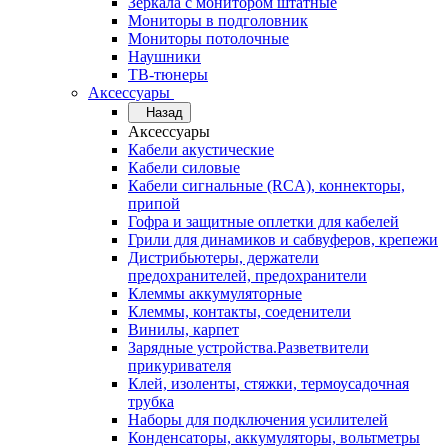
Зеркала с монитором штатные
Мониторы в подголовник
Мониторы потолочные
Наушники
ТВ-тюнеры
Аксессуары
Назад
Аксессуары
Кабели акустические
Кабели силовые
Кабели сигнальные (RCA), коннекторы,
припой
Гофра и защитные оплетки для кабелей
Грили для динамиков и сабвуферов, крепежи
Дистрибьютеры, держатели
предохранителей, предохранители
Клеммы аккумуляторные
Клеммы, контакты, соеденители
Винилы, карпет
Зарядные устройства.Разветвители
прикуривателя
Клей, изоленты, стяжки, термоусадочная
трубка
Наборы для подключения усилителей
Конденсаторы, аккумуляторы, вольтметры