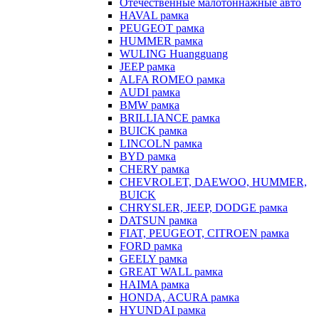
Отечественные малотоннажные авто
HAVAL рамка
PEUGEOT рамка
HUMMER рамка
WULING Huangguang
JEEP рамка
ALFA ROMEO рамка
AUDI рамка
BMW рамка
BRILLIANCE рамка
BUICK рамка
LINCOLN рамка
BYD рамка
CHERY рамка
CHEVROLET, DAEWOO, HUMMER,
BUICK
CHRYSLER, JEEP, DODGE рамка
DATSUN рамка
FIAT, PEUGEOT, CITROEN рамка
FORD рамка
GEELY рамка
GREAT WALL рамка
HAIMA рамка
HONDA, ACURA рамка
HYUNDAI рамка