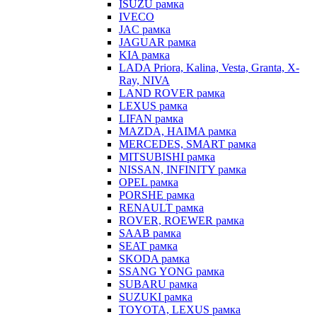
ISUZU рамка
IVECO
JAC рамка
JAGUAR рамка
KIA рамка
LADA Priora, Kalina, Vesta, Granta, X-
Ray, NIVA
LAND ROVER рамка
LEXUS рамка
LIFAN рамка
MAZDA, HAIMA рамка
MERCEDES, SMART рамка
MITSUBISHI рамка
NISSAN, INFINITY рамка
OPEL рамка
PORSHE рамка
RENAULT рамка
ROVER, ROEWER рамка
SAAB рамка
SEAT рамка
SKODA рамка
SSANG YONG рамка
SUBARU рамка
SUZUKI рамка
TOYOTA, LEXUS рамка