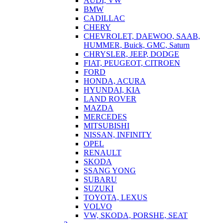
AUDI, VW
BMW
CADILLAC
CHERY
CHEVROLET, DAEWOO, SAAB,
HUMMER, Buick, GMC, Saturn
CHRYSLER, JEEP, DODGE
FIAT, PEUGEOT, CITROEN
FORD
HONDA, ACURA
HYUNDAI, KIA
LAND ROVER
MAZDA
MERCEDES
MITSUBISHI
NISSAN, INFINITY
OPEL
RENAULT
SKODA
SSANG YONG
SUBARU
SUZUKI
TOYOTA, LEXUS
VOLVO
VW, SKODA, PORSHE, SEAT