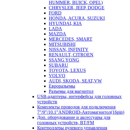
HUMMER, BUICK, OPEL)
CHRYSLER, JEEP, DODGE
FORD
HONDA, ACURA, SUZUKI
HYUNDAI, KIA
LADA
MAZDA
MERCEDES, SMART
MITSUBISHI
NISSAN, INFINITY
RENAULT, CITROEN
SSANG YONG
SUBARU
TOYOTA, LEXUS
VOLVO
AUDI, SKODA, SEAT,VW
Евроразъемы
Разъемы для магнитол
USB-адаптеры, интерфейсы для головных
устройств
Комплекты проводов для подключения
7"/9"/10.1"ANDROID-Автомагнитол(16pin)
Доп. оборудование и аксессуары для
головных устройств, BT/FM
Контроллеры рулевого управления