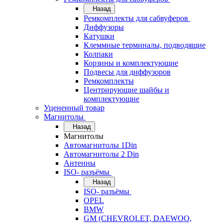
Назад
Ремкомплекты для сабвуферов
Диффузоры
Катушки
Клеммные терминалы, подводящие
Колпаки
Корзины и комплектующие
Подвесы для диффузоров
Ремкомплекты
Центрирующие шайбы и
комплектующие
Уцененный товар
Магнитолы
Назад
Магнитолы
Автомагнитолы 1Din
Автомагнитолы 2 Din
Антенны
ISO- разъёмы
Назад
ISO- разъёмы
OPEL
BMW
GM (CHEVROLET, DAEWOO,