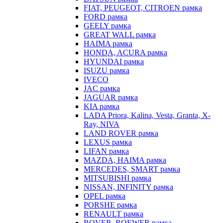
FIAT, PEUGEOT, CITROEN рамка
FORD рамка
GEELY рамка
GREAT WALL рамка
HAIMA рамка
HONDA, ACURA рамка
HYUNDAI рамка
ISUZU рамка
IVECO
JAC рамка
JAGUAR рамка
KIA рамка
LADA Priora, Kalina, Vesta, Granta, X-
Ray, NIVA
LAND ROVER рамка
LEXUS рамка
LIFAN рамка
MAZDA, HAIMA рамка
MERCEDES, SMART рамка
MITSUBISHI рамка
NISSAN, INFINITY рамка
OPEL рамка
PORSHE рамка
RENAULT рамка
ROVER, ROEWER рамка