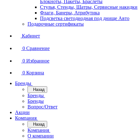
Блокноты, Пакеты, Браслеты
Стулья, Стенды, Шатры, Сервисные накидки
Флаги, Банеры, Атрибутика
Подсветка светодиодная под днище Авто
Подарочные сертификаты
Кабинет
0
Сравнение
0
Избранное
0
Корзина
Бренды
Назад
Бренды
Бренды
Вопрос/Ответ
Акции
Компания
Назад
Компания
О компании