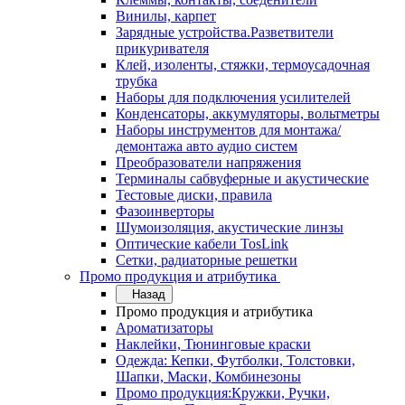
Винилы, карпет
Зарядные устройства.Разветвители
прикуривателя
Клей, изоленты, стяжки, термоусадочная
трубка
Наборы для подключения усилителей
Конденсаторы, аккумуляторы, вольтметры
Наборы инструментов для монтажа/
демонтажа авто аудио систем
Преобразователи напряжения
Терминалы сабвуферные и акустические
Тестовые диски, правила
Фазоинверторы
Шумоизоляция, акустические линзы
Оптические кабели TosLink
Сетки, радиаторные решетки
Промо продукция и атрибутика
Назад
Промо продукция и атрибутика
Ароматизаторы
Наклейки, Тюнинговые краски
Одежда: Кепки, Футболки, Толстовки,
Шапки, Маски, Комбинезоны
Промо продукция:Кружки, Ручки,