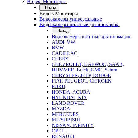
Видео. Мониторы
Назад
Видео. Мониторы
Видеокамеры универсальные
Видеокамеры штатные для иномарок
Назад
Видеокамеры штатные для иномарок
AUDI, VW
BMW
CADILLAC
CHERY
CHEVROLET, DAEWOO, SAAB,
HUMMER, Buick, GMC, Saturn
CHRYSLER, JEEP, DODGE
FIAT, PEUGEOT, CITROEN
FORD
HONDA, ACURA
HYUNDAI, KIA
LAND ROVER
MAZDA
MERCEDES
MITSUBISHI
NISSAN, INFINITY
OPEL
RENAULT