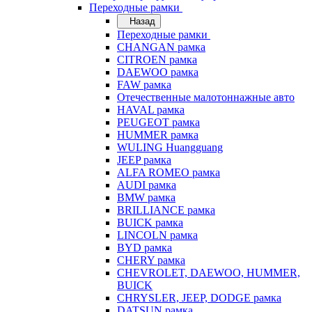
Переходные рамки
Назад
Переходные рамки
CHANGAN рамка
CITROEN рамка
DAEWOO рамка
FAW рамка
Отечественные малотоннажные авто
HAVAL рамка
PEUGEOT рамка
HUMMER рамка
WULING Huangguang
JEEP рамка
ALFA ROMEO рамка
AUDI рамка
BMW рамка
BRILLIANCE рамка
BUICK рамка
LINCOLN рамка
BYD рамка
CHERY рамка
CHEVROLET, DAEWOO, HUMMER,
BUICK
CHRYSLER, JEEP, DODGE рамка
DATSUN рамка