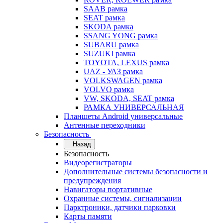
SAAB рамка
SEAT рамка
SKODA рамка
SSANG YONG рамка
SUBARU рамка
SUZUKI рамка
TOYOTA, LEXUS рамка
UAZ - УАЗ рамка
VOLKSWAGEN рамка
VOLVO рамка
VW, SKODA, SEAT рамка
РАМКА УНИВЕРСАЛЬНАЯ
Планшеты Android универсальные
Антенные переходники
Безопасность
Назад
Безопасность
Видеорегистраторы
Дополнительные системы безопасности и
предупреждения
Навигаторы портативные
Охранные системы, сигнализации
Парктроники, датчики парковки
Карты памяти