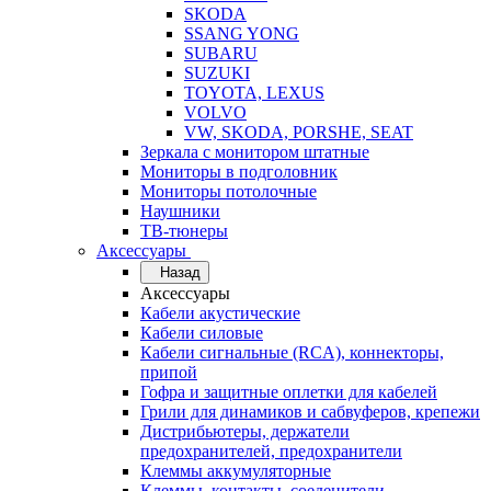
SKODA
SSANG YONG
SUBARU
SUZUKI
TOYOTA, LEXUS
VOLVO
VW, SKODA, PORSHE, SEAT
Зеркала с монитором штатные
Мониторы в подголовник
Мониторы потолочные
Наушники
ТВ-тюнеры
Аксессуары
Назад
Аксессуары
Кабели акустические
Кабели силовые
Кабели сигнальные (RCA), коннекторы,
припой
Гофра и защитные оплетки для кабелей
Грили для динамиков и сабвуферов, крепежи
Дистрибьютеры, держатели
предохранителей, предохранители
Клеммы аккумуляторные
Клеммы, контакты, соеденители