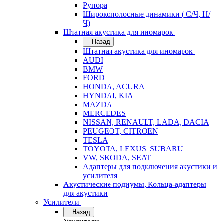
Рупора
Широкополосные динамики ( С/Ч, Н/
Ч)
Штатная акустика для иномарок
Назад
Штатная акустика для иномарок
AUDI
BMW
FORD
HONDA, ACURA
HYNDAI, KIA
MAZDA
MERCEDES
NISSAN, RENAULT, LADA, DACIA
PEUGEOT, CITROEN
TESLA
TOYOTA, LEXUS, SUBARU
VW, SKODA, SEAT
Адаптеры для подключения акустики и
усилителя
Акустические подиумы, Кольца-адаптеры
для акустики
Усилители
Назад