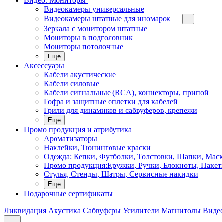
Видео. Мониторы
Видеокамеры универсальные
Видеокамеры штатные для иномарок
Зеркала с монитором штатные
Мониторы в подголовник
Мониторы потолочные
Еще
Аксессуары
Кабели акустические
Кабели силовые
Кабели сигнальные (RCA), коннекторы, припой
Гофра и защитные оплетки для кабелей
Грили для динамиков и сабвуферов, крепежи
Еще
Промо продукция и атрибутика
Ароматизаторы
Наклейки, Тюнинговые краски
Одежда: Кепки, Футболки, Толстовки, Шапки, Мас
Промо продукция:Кружки, Ручки, Блокноты, Пакет
Стулья, Стенды, Шатры, Сервисные накидки
Еще
Подарочные сертификаты
Ликвидация
Акустика
Сабвуферы
Усилители
Магнитолы
Виде