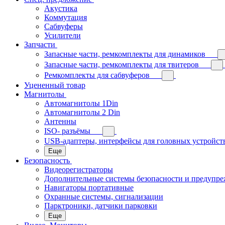
Акустика
Коммутация
Сабвуферы
Усилители
Запчасти
Запасные части, ремкомплекты для динамиков
Запасные части, ремкомплекты для твитеров
Ремкомплекты для сабвуферов
Уцененный товар
Магнитолы
Автомагнитолы 1Din
Автомагнитолы 2 Din
Антенны
ISO- разъёмы
USB-адаптеры, интерфейсы для головных устройст
Еще
Безопасность
Видеорегистраторы
Дополнительные системы безопасности и предупр
Навигаторы портативные
Охранные системы, сигнализации
Парктроники, датчики парковки
Еще