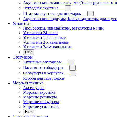
Акустические компоненты, мидбасы, среднечастотн
Эстрадная акустика
Штатная акустика для иномарок
Акустические подиумы, Кольца-адаптеры для акус
Усилители
Процессоры, эквалайзеры, регуляторы к ним
Усилители 24 вольт
Усилители 1-канальные
Усилители 2-х канальные
Усилители 3-4-х канальные
Еще
Сабвуферы
Активные сабвуферы
Пассивные сабвуферы
Сабвуферы в корпусах
Короба для сабвуферов
Морская техника
Аксессуары
Морская акустика
Морские ресиверы
Морские сабвуферы
Морские усилители
Еще
Спец. предложение