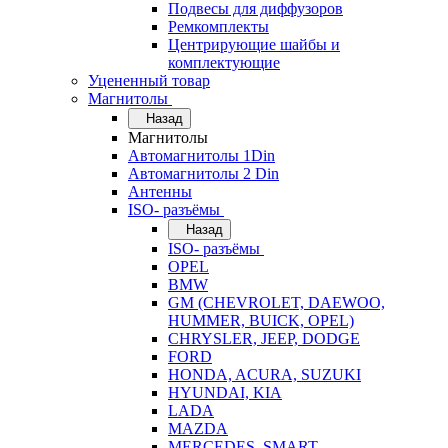
Подвесы для диффузоров
Ремкомплекты
Центрирующие шайбы и
комплектующие
Уцененный товар
Магнитолы
Назад
Магнитолы
Автомагнитолы 1Din
Автомагнитолы 2 Din
Антенны
ISO- разъёмы
Назад
ISO- разъёмы
OPEL
BMW
GM (CHEVROLET, DAEWOO,
HUMMER, BUICK, OPEL)
CHRYSLER, JEEP, DODGE
FORD
HONDA, ACURA, SUZUKI
HYUNDAI, KIA
LADA
MAZDA
MERCEDES, SMART