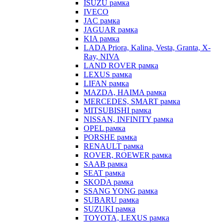
ISUZU рамка
IVECO
JAC рамка
JAGUAR рамка
KIA рамка
LADA Priora, Kalina, Vesta, Granta, X-
Ray, NIVA
LAND ROVER рамка
LEXUS рамка
LIFAN рамка
MAZDA, HAIMA рамка
MERCEDES, SMART рамка
MITSUBISHI рамка
NISSAN, INFINITY рамка
OPEL рамка
PORSHE рамка
RENAULT рамка
ROVER, ROEWER рамка
SAAB рамка
SEAT рамка
SKODA рамка
SSANG YONG рамка
SUBARU рамка
SUZUKI рамка
TOYOTA, LEXUS рамка