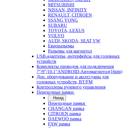
MITSUBISHI
NISSAN, INFINITY
RENAULT, CITROEN
SSANG YONG
SUBARU
TOYOTA, LEXUS
VOLVO
AUDI, SKODA, SEAT,VW
Евроразъемы
Разъемы для магнитол
USB-адаптеры, интерфейсы для головных
устройств
Комплекты проводов для подключения
7"/9"/10.1"ANDROID-Автомагнитол(16pin)
Доп. оборудование и аксессуары для
головных устройств, BT/FM
Контроллеры рулевого управления
Переходные рамки
Назад
Переходные рамки
CHANGAN рамка
CITROEN рамка
DAEWOO рамка
FAW рамка