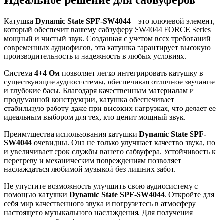
Катушка
Dynamic State SPF-SW4044
– это ключевой элемент,
который обеспечит вашему сабвуферу SW4044 FORCE Series
мощный и чистый звук. Созданная с учетом всех требований
современных аудиофилов, эта катушка гарантирует высокую
производительность и надежность в любых условиях.
Система
4+4 Ом
позволяет легко интегрировать катушку в
существующие аудиосистемы, обеспечивая отличное звучание
и глубокие басы. Благодаря качественным материалам и
продуманной конструкции, катушка обеспечивает
стабильную работу даже при высоких нагрузках, что делает ее
идеальным выбором для тех, кто ценит мощный звук.
Преимущества использования катушки
Dynamic State SPF-
SW4044
очевидны. Она не только улучшает качество звука, но
и увеличивает срок службы вашего сабвуфера. Устойчивость к
перегреву и механическим повреждениям позволяет
наслаждаться любимой музыкой без лишних забот.
Не упустите возможность улучшить свою аудиосистему с
помощью катушки
Dynamic State SPF-SW4044
. Откройте для
себя мир качественного звука и погрузитесь в атмосферу
настоящего музыкального наслаждения. Для получения