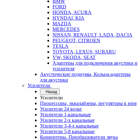
BMW
FORD
HONDA, ACURA
HYNDAI, KIA
MAZDA
MERCEDES
NISSAN, RENAULT, LADA, DACIA
PEUGEOT, CITROEN
TESLA
TOYOTA, LEXUS, SUBARU
VW, SKODA, SEAT
Адаптеры для подключения акустики и
усилителя
Акустические подиумы, Кольца-адаптеры
для акустики
Усилители
Назад
Усилители
Процессоры, эквалайзеры, регуляторы к ним
Усилители 24 вольт
Усилители 1-канальные
Усилители 2-х канальные
Усилители 3-4-х канальные
Усилители 5-8 канальные
Конвертеры. Преобразователи звука