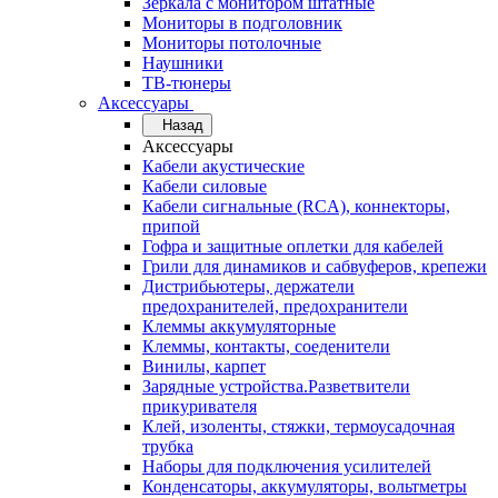
Зеркала с монитором штатные
Мониторы в подголовник
Мониторы потолочные
Наушники
ТВ-тюнеры
Аксессуары
Назад
Аксессуары
Кабели акустические
Кабели силовые
Кабели сигнальные (RCA), коннекторы,
припой
Гофра и защитные оплетки для кабелей
Грили для динамиков и сабвуферов, крепежи
Дистрибьютеры, держатели
предохранителей, предохранители
Клеммы аккумуляторные
Клеммы, контакты, соеденители
Винилы, карпет
Зарядные устройства.Разветвители
прикуривателя
Клей, изоленты, стяжки, термоусадочная
трубка
Наборы для подключения усилителей
Конденсаторы, аккумуляторы, вольтметры