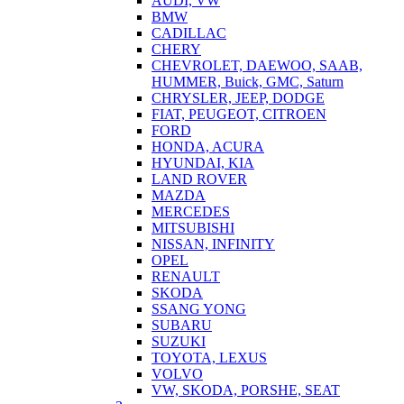
AUDI, VW
BMW
CADILLAC
CHERY
CHEVROLET, DAEWOO, SAAB,
HUMMER, Buick, GMC, Saturn
CHRYSLER, JEEP, DODGE
FIAT, PEUGEOT, CITROEN
FORD
HONDA, ACURA
HYUNDAI, KIA
LAND ROVER
MAZDA
MERCEDES
MITSUBISHI
NISSAN, INFINITY
OPEL
RENAULT
SKODA
SSANG YONG
SUBARU
SUZUKI
TOYOTA, LEXUS
VOLVO
VW, SKODA, PORSHE, SEAT