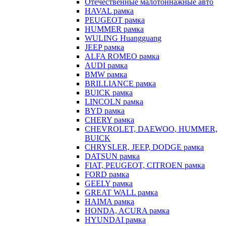
Отечественные малотоннажные авто
HAVAL рамка
PEUGEOT рамка
HUMMER рамка
WULING Huangguang
JEEP рамка
ALFA ROMEO рамка
AUDI рамка
BMW рамка
BRILLIANCE рамка
BUICK рамка
LINCOLN рамка
BYD рамка
CHERY рамка
CHEVROLET, DAEWOO, HUMMER,
BUICK
CHRYSLER, JEEP, DODGE рамка
DATSUN рамка
FIAT, PEUGEOT, CITROEN рамка
FORD рамка
GEELY рамка
GREAT WALL рамка
HAIMA рамка
HONDA, ACURA рамка
HYUNDAI рамка