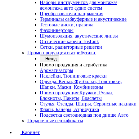
Наборы инструментов для монтажа/
демонтажа авто аудио систем
Преобразователи напряжения
Терминалы сабвуферные и акустические
Тестовые диски, правила
Фазоинверторы
Шумоизоляция, акустические линзы
Оптические кабели TosLink
Сетки, радиаторные решетки
Промо продукция и атрибутика
Назад
Промо продукция и атрибутика
Ароматизаторы
Наклейки, Тюнинговые краски
Одежда: Кепки, Футболки, Толстовки,
Шапки, Маски, Комбинезоны
Промо продукция:Кружки, Ручки,
Блокноты, Пакеты, Браслеты
Стулья, Стенды, Шатры, Сервисные накидки
Флаги, Банеры, Атрибутика
Подсветка светодиодная под днище Авто
Подарочные сертификаты
Кабинет