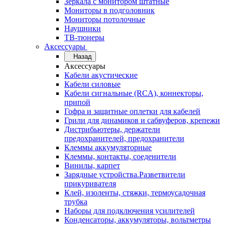
Зеркала с монитором штатные
Мониторы в подголовник
Мониторы потолочные
Наушники
ТВ-тюнеры
Аксессуары
Назад
Аксессуары
Кабели акустические
Кабели силовые
Кабели сигнальные (RCA), коннекторы,
припой
Гофра и защитные оплетки для кабелей
Грили для динамиков и сабвуферов, крепежи
Дистрибьютеры, держатели
предохранителей, предохранители
Клеммы аккумуляторные
Клеммы, контакты, соеденители
Винилы, карпет
Зарядные устройства.Разветвители
прикуривателя
Клей, изоленты, стяжки, термоусадочная
трубка
Наборы для подключения усилителей
Конденсаторы, аккумуляторы, вольтметры