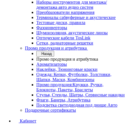
Наборы инструментов для монтажа/
демонтажа авто аудио систем
Преобразователи напряжения
Терминалы сабвуферные и акустические
Тестовые диски, правила
Фазоинверторы
Шумоизоляция, акустические линзы
Оптические кабели TosLink
Сетки, радиаторные решетки
Промо продукция и атрибутика
Назад
Промо продукция и атрибутика
Ароматизаторы
Наклейки, Тюнинговые краски
Одежда: Кепки, Футболки, Толстовки,
Шапки, Маски, Комбинезоны
Промо продукция:Кружки, Ручки,
Блокноты, Пакеты, Браслеты
Стулья, Стенды, Шатры, Сервисные накидки
Флаги, Банеры, Атрибутика
Подсветка светодиодная под днище Авто
Подарочные сертификаты
Кабинет