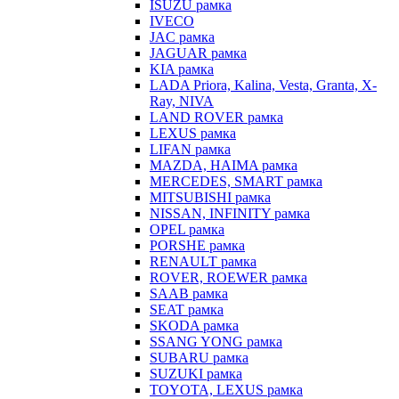
ISUZU рамка
IVECO
JAC рамка
JAGUAR рамка
KIA рамка
LADA Priora, Kalina, Vesta, Granta, X-
Ray, NIVA
LAND ROVER рамка
LEXUS рамка
LIFAN рамка
MAZDA, HAIMA рамка
MERCEDES, SMART рамка
MITSUBISHI рамка
NISSAN, INFINITY рамка
OPEL рамка
PORSHE рамка
RENAULT рамка
ROVER, ROEWER рамка
SAAB рамка
SEAT рамка
SKODA рамка
SSANG YONG рамка
SUBARU рамка
SUZUKI рамка
TOYOTA, LEXUS рамка