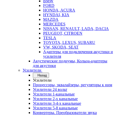
BMW
FORD
HONDA, ACURA
HYNDAI, KIA
MAZDA
MERCEDES
NISSAN, RENAULT, LADA, DACIA
PEUGEOT, CITROEN
TESLA
TOYOTA, LEXUS, SUBARU
VW, SKODA, SEAT
Адаптеры для подключения акустики и
усилителя
Акустические подиумы, Кольца-адаптеры
для акустики
Усилители
Назад
Усилители
Процессоры, эквалайзеры, регуляторы к ним
Усилители 24 вольт
Усилители 1-канальные
Усилители 2-х канальные
Усилители 3-4-х канальные
Усилители 5-8 канальные
Конвертеры. Преобразователи звука