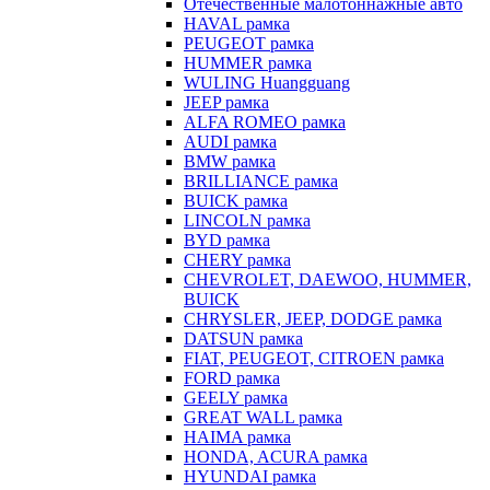
Отечественные малотоннажные авто
HAVAL рамка
PEUGEOT рамка
HUMMER рамка
WULING Huangguang
JEEP рамка
ALFA ROMEO рамка
AUDI рамка
BMW рамка
BRILLIANCE рамка
BUICK рамка
LINCOLN рамка
BYD рамка
CHERY рамка
CHEVROLET, DAEWOO, HUMMER,
BUICK
CHRYSLER, JEEP, DODGE рамка
DATSUN рамка
FIAT, PEUGEOT, CITROEN рамка
FORD рамка
GEELY рамка
GREAT WALL рамка
HAIMA рамка
HONDA, ACURA рамка
HYUNDAI рамка