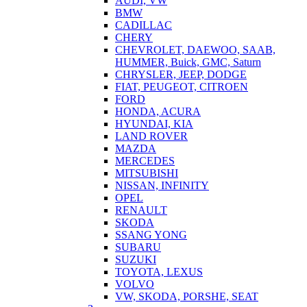
AUDI, VW
BMW
CADILLAC
CHERY
CHEVROLET, DAEWOO, SAAB,
HUMMER, Buick, GMC, Saturn
CHRYSLER, JEEP, DODGE
FIAT, PEUGEOT, CITROEN
FORD
HONDA, ACURA
HYUNDAI, KIA
LAND ROVER
MAZDA
MERCEDES
MITSUBISHI
NISSAN, INFINITY
OPEL
RENAULT
SKODA
SSANG YONG
SUBARU
SUZUKI
TOYOTA, LEXUS
VOLVO
VW, SKODA, PORSHE, SEAT