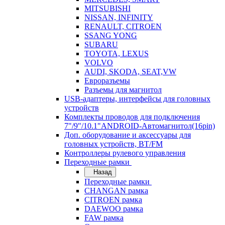
MITSUBISHI
NISSAN, INFINITY
RENAULT, CITROEN
SSANG YONG
SUBARU
TOYOTA, LEXUS
VOLVO
AUDI, SKODA, SEAT,VW
Евроразъемы
Разъемы для магнитол
USB-адаптеры, интерфейсы для головных
устройств
Комплекты проводов для подключения
7"/9"/10.1"ANDROID-Автомагнитол(16pin)
Доп. оборудование и аксессуары для
головных устройств, BT/FM
Контроллеры рулевого управления
Переходные рамки
Назад
Переходные рамки
CHANGAN рамка
CITROEN рамка
DAEWOO рамка
FAW рамка