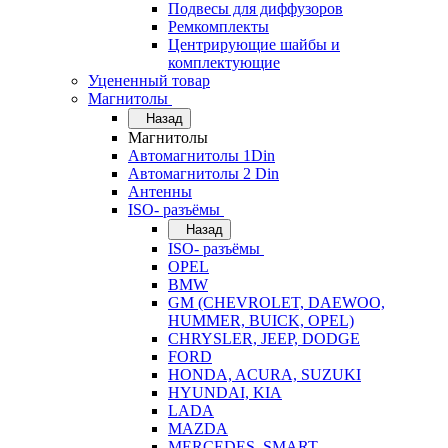
Подвесы для диффузоров
Ремкомплекты
Центрирующие шайбы и
комплектующие
Уцененный товар
Магнитолы
Назад
Магнитолы
Автомагнитолы 1Din
Автомагнитолы 2 Din
Антенны
ISO- разъёмы
Назад
ISO- разъёмы
OPEL
BMW
GM (CHEVROLET, DAEWOO,
HUMMER, BUICK, OPEL)
CHRYSLER, JEEP, DODGE
FORD
HONDA, ACURA, SUZUKI
HYUNDAI, KIA
LADA
MAZDA
MERCEDES, SMART