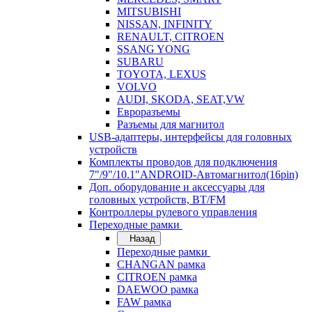
MITSUBISHI
NISSAN, INFINITY
RENAULT, CITROEN
SSANG YONG
SUBARU
TOYOTA, LEXUS
VOLVO
AUDI, SKODA, SEAT,VW
Евроразъемы
Разъемы для магнитол
USB-адаптеры, интерфейсы для головных
устройств
Комплекты проводов для подключения
7"/9"/10.1"ANDROID-Автомагнитол(16pin)
Доп. оборудование и аксессуары для
головных устройств, BT/FM
Контроллеры рулевого управления
Переходные рамки
Назад
Переходные рамки
CHANGAN рамка
CITROEN рамка
DAEWOO рамка
FAW рамка