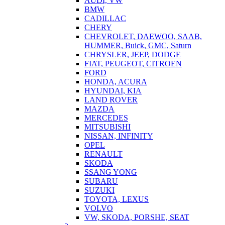
AUDI, VW
BMW
CADILLAC
CHERY
CHEVROLET, DAEWOO, SAAB,
HUMMER, Buick, GMC, Saturn
CHRYSLER, JEEP, DODGE
FIAT, PEUGEOT, CITROEN
FORD
HONDA, ACURA
HYUNDAI, KIA
LAND ROVER
MAZDA
MERCEDES
MITSUBISHI
NISSAN, INFINITY
OPEL
RENAULT
SKODA
SSANG YONG
SUBARU
SUZUKI
TOYOTA, LEXUS
VOLVO
VW, SKODA, PORSHE, SEAT