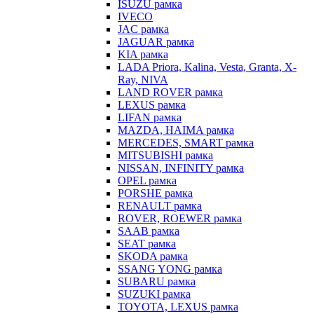
ISUZU рамка
IVECO
JAC рамка
JAGUAR рамка
KIA рамка
LADA Priora, Kalina, Vesta, Granta, X-
Ray, NIVA
LAND ROVER рамка
LEXUS рамка
LIFAN рамка
MAZDA, HAIMA рамка
MERCEDES, SMART рамка
MITSUBISHI рамка
NISSAN, INFINITY рамка
OPEL рамка
PORSHE рамка
RENAULT рамка
ROVER, ROEWER рамка
SAAB рамка
SEAT рамка
SKODA рамка
SSANG YONG рамка
SUBARU рамка
SUZUKI рамка
TOYOTA, LEXUS рамка