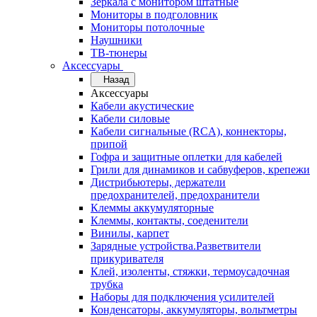
Зеркала с монитором штатные
Мониторы в подголовник
Мониторы потолочные
Наушники
ТВ-тюнеры
Аксессуары
Назад
Аксессуары
Кабели акустические
Кабели силовые
Кабели сигнальные (RCA), коннекторы,
припой
Гофра и защитные оплетки для кабелей
Грили для динамиков и сабвуферов, крепежи
Дистрибьютеры, держатели
предохранителей, предохранители
Клеммы аккумуляторные
Клеммы, контакты, соеденители
Винилы, карпет
Зарядные устройства.Разветвители
прикуривателя
Клей, изоленты, стяжки, термоусадочная
трубка
Наборы для подключения усилителей
Конденсаторы, аккумуляторы, вольтметры