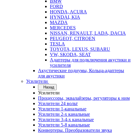
BMW
FORD
HONDA, ACURA
HYNDAI, KIA
MAZDA
MERCEDES
NISSAN, RENAULT, LADA, DACIA
PEUGEOT, CITROEN
TESLA
TOYOTA, LEXUS, SUBARU
VW, SKODA, SEAT
Адаптеры для подключения акустики и
усилителя
Акустические подиумы, Кольца-адаптеры
для акустики
Усилители
Назад
Усилители
Процессоры, эквалайзеры, регуляторы к ним
Усилители 24 вольт
Усилители 1-канальные
Усилители 2-х канальные
Усилители 3-4-х канальные
Усилители 5-8 канальные
Конвертеры. Преобразователи звука