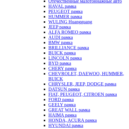
Отечественные малотоннажные авто
HAVAL рамка
PEUGEOT рамка
HUMMER рамка
WULING Huangguang
JEEP рамка
ALFA ROMEO рамка
AUDI рамка
BMW рамка
BRILLIANCE рамка
BUICK рамка
LINCOLN рамка
BYD рамка
CHERY рамка
CHEVROLET, DAEWOO, HUMMER,
BUICK
CHRYSLER, JEEP, DODGE рамка
DATSUN рамка
FIAT, PEUGEOT, CITROEN рамка
FORD рамка
GEELY рамка
GREAT WALL рамка
HAIMA рамка
HONDA, ACURA рамка
HYUNDAI рамка