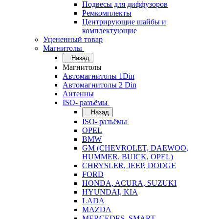
Подвесы для диффузоров
Ремкомплекты
Центрирующие шайбы и
комплектующие
Уцененный товар
Магнитолы
Назад
Магнитолы
Автомагнитолы 1Din
Автомагнитолы 2 Din
Антенны
ISO- разъёмы
Назад
ISO- разъёмы
OPEL
BMW
GM (CHEVROLET, DAEWOO,
HUMMER, BUICK, OPEL)
CHRYSLER, JEEP, DODGE
FORD
HONDA, ACURA, SUZUKI
HYUNDAI, KIA
LADA
MAZDA
MERCEDES, SMART