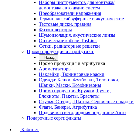
Наборы инструментов для монтажа/
демонтажа авто аудио систем
Преобразователи напряжения
Терминалы сабвуферные и акустические
Тестовые диски, правила
Фазоинверторы
Шумоизоляция, акустические линзы
Оптические кабели TosLink
Сетки, радиаторные решетки
Промо продукция и атрибутика
Назад
Промо продукция и атрибутика
Ароматизаторы
Наклейки, Тюнинговые краски
Одежда: Кепки, Футболки, Толстовки,
Шапки, Маски, Комбинезоны
Промо продукция:Кружки, Ручки,
Блокноты, Пакеты, Браслеты
Стулья, Стенды, Шатры, Сервисные накидки
Флаги, Банеры, Атрибутика
Подсветка светодиодная под днище Авто
Подарочные сертификаты
Кабинет