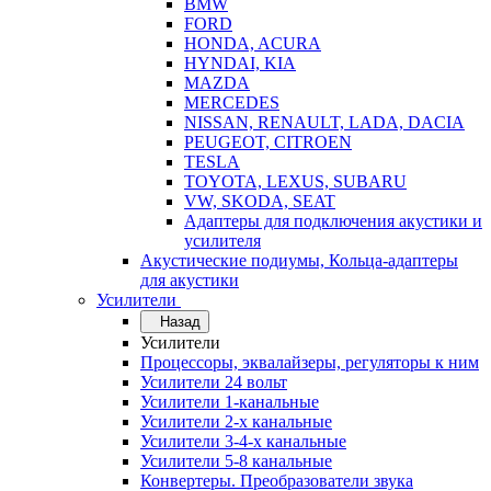
BMW
FORD
HONDA, ACURA
HYNDAI, KIA
MAZDA
MERCEDES
NISSAN, RENAULT, LADA, DACIA
PEUGEOT, CITROEN
TESLA
TOYOTA, LEXUS, SUBARU
VW, SKODA, SEAT
Адаптеры для подключения акустики и
усилителя
Акустические подиумы, Кольца-адаптеры
для акустики
Усилители
Назад
Усилители
Процессоры, эквалайзеры, регуляторы к ним
Усилители 24 вольт
Усилители 1-канальные
Усилители 2-х канальные
Усилители 3-4-х канальные
Усилители 5-8 канальные
Конвертеры. Преобразователи звука