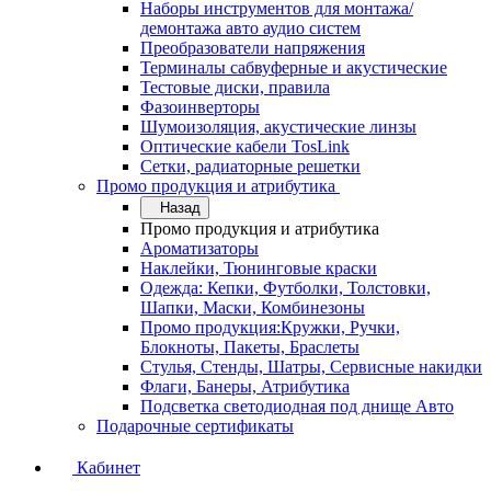
Наборы инструментов для монтажа/
демонтажа авто аудио систем
Преобразователи напряжения
Терминалы сабвуферные и акустические
Тестовые диски, правила
Фазоинверторы
Шумоизоляция, акустические линзы
Оптические кабели TosLink
Сетки, радиаторные решетки
Промо продукция и атрибутика
Назад
Промо продукция и атрибутика
Ароматизаторы
Наклейки, Тюнинговые краски
Одежда: Кепки, Футболки, Толстовки,
Шапки, Маски, Комбинезоны
Промо продукция:Кружки, Ручки,
Блокноты, Пакеты, Браслеты
Стулья, Стенды, Шатры, Сервисные накидки
Флаги, Банеры, Атрибутика
Подсветка светодиодная под днище Авто
Подарочные сертификаты
Кабинет