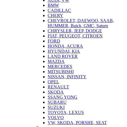
AUDI, VW
BMW
CADILLAC
CHERY
CHEVROLET, DAEWOO, SAAB,
HUMMER, Buick, GMC, Saturn
CHRYSLER, JEEP, DODGE
FIAT, PEUGEOT, CITROEN
FORD
HONDA, ACURA
HYUNDAI, KIA
LAND ROVER
MAZDA
MERCEDES
MITSUBISHI
NISSAN, INFINITY
OPEL
RENAULT
SKODA
SSANG YONG
SUBARU
SUZUKI
TOYOTA, LEXUS
VOLVO
VW, SKODA, PORSHE, SEAT