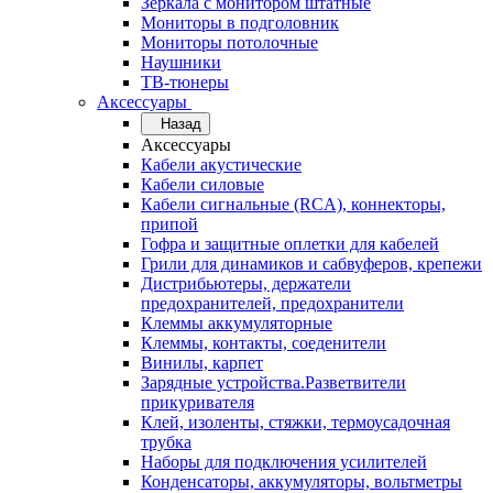
Зеркала с монитором штатные
Мониторы в подголовник
Мониторы потолочные
Наушники
ТВ-тюнеры
Аксессуары
Назад
Аксессуары
Кабели акустические
Кабели силовые
Кабели сигнальные (RCA), коннекторы,
припой
Гофра и защитные оплетки для кабелей
Грили для динамиков и сабвуферов, крепежи
Дистрибьютеры, держатели
предохранителей, предохранители
Клеммы аккумуляторные
Клеммы, контакты, соеденители
Винилы, карпет
Зарядные устройства.Разветвители
прикуривателя
Клей, изоленты, стяжки, термоусадочная
трубка
Наборы для подключения усилителей
Конденсаторы, аккумуляторы, вольтметры