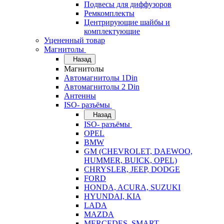
Подвесы для диффузоров
Ремкомплекты
Центрирующие шайбы и
комплектующие
Уцененный товар
Магнитолы
Назад
Магнитолы
Автомагнитолы 1Din
Автомагнитолы 2 Din
Антенны
ISO- разъёмы
Назад
ISO- разъёмы
OPEL
BMW
GM (CHEVROLET, DAEWOO,
HUMMER, BUICK, OPEL)
CHRYSLER, JEEP, DODGE
FORD
HONDA, ACURA, SUZUKI
HYUNDAI, KIA
LADA
MAZDA
MERCEDES, SMART