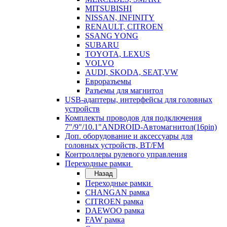
MITSUBISHI
NISSAN, INFINITY
RENAULT, CITROEN
SSANG YONG
SUBARU
TOYOTA, LEXUS
VOLVO
AUDI, SKODA, SEAT,VW
Евроразъемы
Разъемы для магнитол
USB-адаптеры, интерфейсы для головных
устройств
Комплекты проводов для подключения
7"/9"/10.1"ANDROID-Автомагнитол(16pin)
Доп. оборудование и аксессуары для
головных устройств, BT/FM
Контроллеры рулевого управления
Переходные рамки
Назад
Переходные рамки
CHANGAN рамка
CITROEN рамка
DAEWOO рамка
FAW рамка