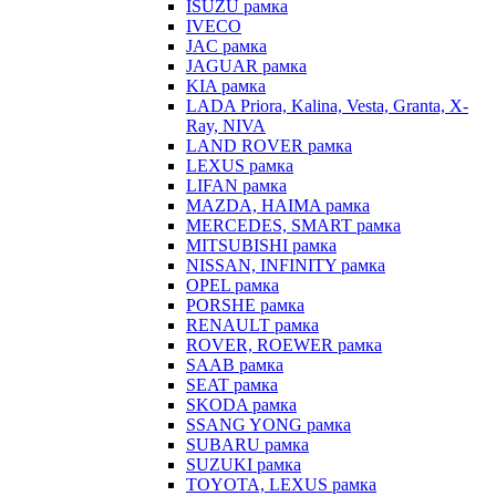
ISUZU рамка
IVECO
JAC рамка
JAGUAR рамка
KIA рамка
LADA Priora, Kalina, Vesta, Granta, X-
Ray, NIVA
LAND ROVER рамка
LEXUS рамка
LIFAN рамка
MAZDA, HAIMA рамка
MERCEDES, SMART рамка
MITSUBISHI рамка
NISSAN, INFINITY рамка
OPEL рамка
PORSHE рамка
RENAULT рамка
ROVER, ROEWER рамка
SAAB рамка
SEAT рамка
SKODA рамка
SSANG YONG рамка
SUBARU рамка
SUZUKI рамка
TOYOTA, LEXUS рамка