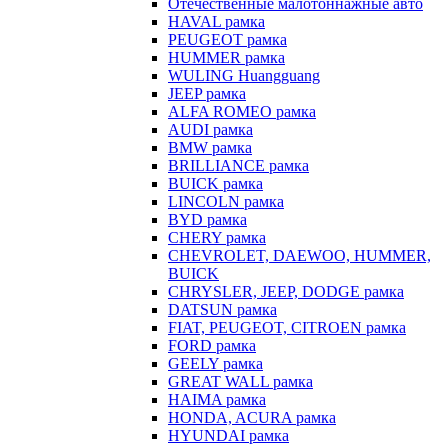
Отечественные малотоннажные авто
HAVAL рамка
PEUGEOT рамка
HUMMER рамка
WULING Huangguang
JEEP рамка
ALFA ROMEO рамка
AUDI рамка
BMW рамка
BRILLIANCE рамка
BUICK рамка
LINCOLN рамка
BYD рамка
CHERY рамка
CHEVROLET, DAEWOO, HUMMER,
BUICK
CHRYSLER, JEEP, DODGE рамка
DATSUN рамка
FIAT, PEUGEOT, CITROEN рамка
FORD рамка
GEELY рамка
GREAT WALL рамка
HAIMA рамка
HONDA, ACURA рамка
HYUNDAI рамка