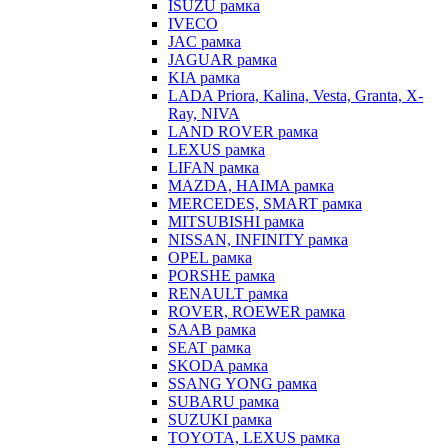
ISUZU рамка
IVECO
JAC рамка
JAGUAR рамка
KIA рамка
LADA Priora, Kalina, Vesta, Granta, X-
Ray, NIVA
LAND ROVER рамка
LEXUS рамка
LIFAN рамка
MAZDA, HAIMA рамка
MERCEDES, SMART рамка
MITSUBISHI рамка
NISSAN, INFINITY рамка
OPEL рамка
PORSHE рамка
RENAULT рамка
ROVER, ROEWER рамка
SAAB рамка
SEAT рамка
SKODA рамка
SSANG YONG рамка
SUBARU рамка
SUZUKI рамка
TOYOTA, LEXUS рамка