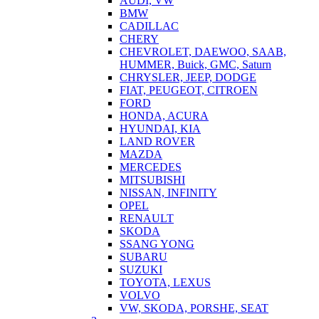
AUDI, VW
BMW
CADILLAC
CHERY
CHEVROLET, DAEWOO, SAAB,
HUMMER, Buick, GMC, Saturn
CHRYSLER, JEEP, DODGE
FIAT, PEUGEOT, CITROEN
FORD
HONDA, ACURA
HYUNDAI, KIA
LAND ROVER
MAZDA
MERCEDES
MITSUBISHI
NISSAN, INFINITY
OPEL
RENAULT
SKODA
SSANG YONG
SUBARU
SUZUKI
TOYOTA, LEXUS
VOLVO
VW, SKODA, PORSHE, SEAT