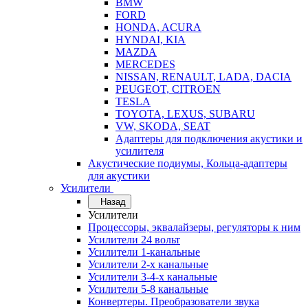
BMW
FORD
HONDA, ACURA
HYNDAI, KIA
MAZDA
MERCEDES
NISSAN, RENAULT, LADA, DACIA
PEUGEOT, CITROEN
TESLA
TOYOTA, LEXUS, SUBARU
VW, SKODA, SEAT
Адаптеры для подключения акустики и
усилителя
Акустические подиумы, Кольца-адаптеры
для акустики
Усилители
Назад
Усилители
Процессоры, эквалайзеры, регуляторы к ним
Усилители 24 вольт
Усилители 1-канальные
Усилители 2-х канальные
Усилители 3-4-х канальные
Усилители 5-8 канальные
Конвертеры. Преобразователи звука