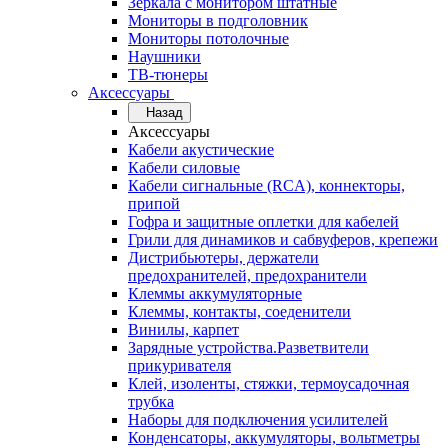
Зеркала с монитором штатные
Мониторы в подголовник
Мониторы потолочные
Наушники
ТВ-тюнеры
Аксессуары
Назад
Аксессуары
Кабели акустические
Кабели силовые
Кабели сигнальные (RCA), коннекторы,
припой
Гофра и защитные оплетки для кабелей
Грили для динамиков и сабвуферов, крепежи
Дистрибьютеры, держатели
предохранителей, предохранители
Клеммы аккумуляторные
Клеммы, контакты, соеденители
Винилы, карпет
Зарядные устройства.Разветвители
прикуривателя
Клей, изоленты, стяжки, термоусадочная
трубка
Наборы для подключения усилителей
Конденсаторы, аккумуляторы, вольтметры