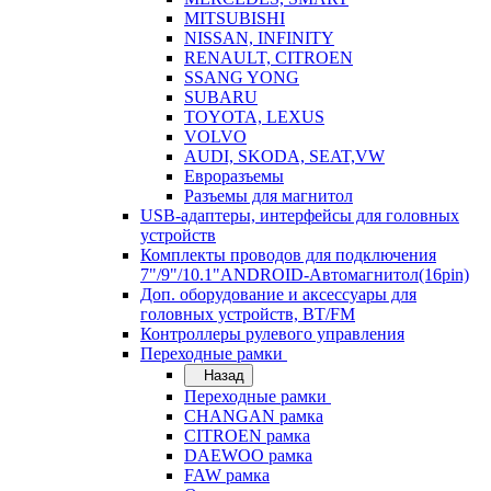
MITSUBISHI
NISSAN, INFINITY
RENAULT, CITROEN
SSANG YONG
SUBARU
TOYOTA, LEXUS
VOLVO
AUDI, SKODA, SEAT,VW
Евроразъемы
Разъемы для магнитол
USB-адаптеры, интерфейсы для головных
устройств
Комплекты проводов для подключения
7"/9"/10.1"ANDROID-Автомагнитол(16pin)
Доп. оборудование и аксессуары для
головных устройств, BT/FM
Контроллеры рулевого управления
Переходные рамки
Назад
Переходные рамки
CHANGAN рамка
CITROEN рамка
DAEWOO рамка
FAW рамка