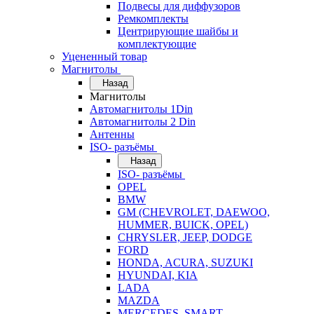
Подвесы для диффузоров
Ремкомплекты
Центрирующие шайбы и
комплектующие
Уцененный товар
Магнитолы
Назад
Магнитолы
Автомагнитолы 1Din
Автомагнитолы 2 Din
Антенны
ISO- разъёмы
Назад
ISO- разъёмы
OPEL
BMW
GM (CHEVROLET, DAEWOO,
HUMMER, BUICK, OPEL)
CHRYSLER, JEEP, DODGE
FORD
HONDA, ACURA, SUZUKI
HYUNDAI, KIA
LADA
MAZDA
MERCEDES, SMART