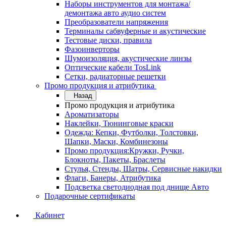
Наборы инструментов для монтажа/
демонтажа авто аудио систем
Преобразователи напряжения
Терминалы сабвуферные и акустические
Тестовые диски, правила
Фазоинверторы
Шумоизоляция, акустические линзы
Оптические кабели TosLink
Сетки, радиаторные решетки
Промо продукция и атрибутика
Назад
Промо продукция и атрибутика
Ароматизаторы
Наклейки, Тюнинговые краски
Одежда: Кепки, Футболки, Толстовки,
Шапки, Маски, Комбинезоны
Промо продукция:Кружки, Ручки,
Блокноты, Пакеты, Браслеты
Стулья, Стенды, Шатры, Сервисные накидки
Флаги, Банеры, Атрибутика
Подсветка светодиодная под днище Авто
Подарочные сертификаты
Кабинет