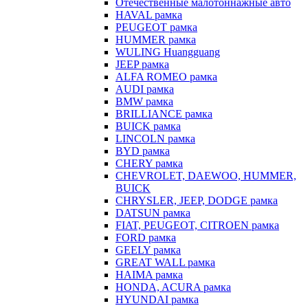
Отечественные малотоннажные авто
HAVAL рамка
PEUGEOT рамка
HUMMER рамка
WULING Huangguang
JEEP рамка
ALFA ROMEO рамка
AUDI рамка
BMW рамка
BRILLIANCE рамка
BUICK рамка
LINCOLN рамка
BYD рамка
CHERY рамка
CHEVROLET, DAEWOO, HUMMER,
BUICK
CHRYSLER, JEEP, DODGE рамка
DATSUN рамка
FIAT, PEUGEOT, CITROEN рамка
FORD рамка
GEELY рамка
GREAT WALL рамка
HAIMA рамка
HONDA, ACURA рамка
HYUNDAI рамка