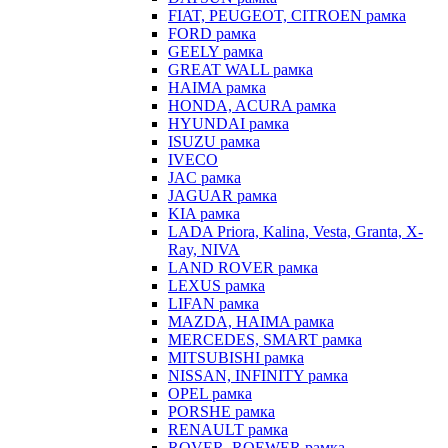
FIAT, PEUGEOT, CITROEN рамка
FORD рамка
GEELY рамка
GREAT WALL рамка
HAIMA рамка
HONDA, ACURA рамка
HYUNDAI рамка
ISUZU рамка
IVECO
JAC рамка
JAGUAR рамка
KIA рамка
LADA Priora, Kalina, Vesta, Granta, X-
Ray, NIVA
LAND ROVER рамка
LEXUS рамка
LIFAN рамка
MAZDA, HAIMA рамка
MERCEDES, SMART рамка
MITSUBISHI рамка
NISSAN, INFINITY рамка
OPEL рамка
PORSHE рамка
RENAULT рамка
ROVER, ROEWER рамка