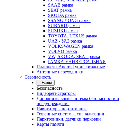
SAAB рамка
SEAT рамка
SKODA рамка
SSANG YONG рамка
SUBARU рамка
SUZUKI рамка
TOYOTA, LEXUS рамка
UAZ - УАЗ рамка
VOLKSWAGEN рамка
VOLVO рамка
VW, SKODA, SEAT рамка
РАМКА УНИВЕРСАЛЬНАЯ
Планшеты Android универсальные
Антенные переходники
Безопасность
Назад
Безопасность
Видеорегистраторы
Дополнительные системы безопасности и
предупреждения
Навигаторы портативные
Охранные системы, сигнализации
Парктроники, датчики парковки
Карты памяти