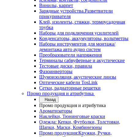
Винилы, карпет
Зарядные устройства.Разветвители
прикуривателя
Клей, изоленты, стяжки, термоусадочная
трубка
Наборы для подключения усилителей
Конденсаторы, аккумуляторы, вольтметры
Наборы инструментов для монтажа/
демонтажа авто аудио систем
Преобразователи напряжения
Терминалы сабвуферные и акустические
Тестовые диски, правила
Фазоинверторы
Шумоизоляция, акустические линзы
Оптические кабели TosLink
Сетки, радиаторные решетки
Промо продукция и атрибутика
Назад
Промо продукция и атрибутика
Ароматизаторы
Наклейки, Тюнинговые краски
Одежда: Кепки, Футболки, Толстовки,
Шапки, Маски, Комбинезоны
Промо продукция:Кружки, Ручки,