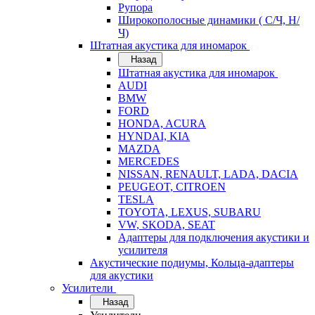
Рупора
Широкополосные динамики ( С/Ч, Н/
Ч)
Штатная акустика для иномарок
Назад
Штатная акустика для иномарок
AUDI
BMW
FORD
HONDA, ACURA
HYNDAI, KIA
MAZDA
MERCEDES
NISSAN, RENAULT, LADA, DACIA
PEUGEOT, CITROEN
TESLA
TOYOTA, LEXUS, SUBARU
VW, SKODA, SEAT
Адаптеры для подключения акустики и
усилителя
Акустические подиумы, Кольца-адаптеры
для акустики
Усилители
Назад