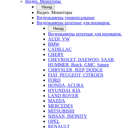
Видео. Мониторы
Назад
Видео. Мониторы
Видеокамеры универсальные
Видеокамеры штатные для иномарок
Назад
Видеокамеры штатные для иномарок
AUDI, VW
BMW
CADILLAC
CHERY
CHEVROLET, DAEWOO, SAAB,
HUMMER, Buick, GMC, Saturn
CHRYSLER, JEEP, DODGE
FIAT, PEUGEOT, CITROEN
FORD
HONDA, ACURA
HYUNDAI, KIA
LAND ROVER
MAZDA
MERCEDES
MITSUBISHI
NISSAN, INFINITY
OPEL
RENAULT