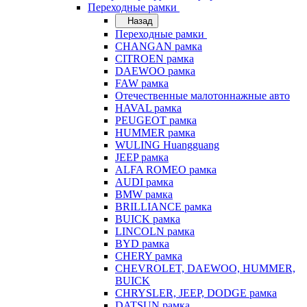
Переходные рамки
Назад
Переходные рамки
CHANGAN рамка
CITROEN рамка
DAEWOO рамка
FAW рамка
Отечественные малотоннажные авто
HAVAL рамка
PEUGEOT рамка
HUMMER рамка
WULING Huangguang
JEEP рамка
ALFA ROMEO рамка
AUDI рамка
BMW рамка
BRILLIANCE рамка
BUICK рамка
LINCOLN рамка
BYD рамка
CHERY рамка
CHEVROLET, DAEWOO, HUMMER,
BUICK
CHRYSLER, JEEP, DODGE рамка
DATSUN рамка