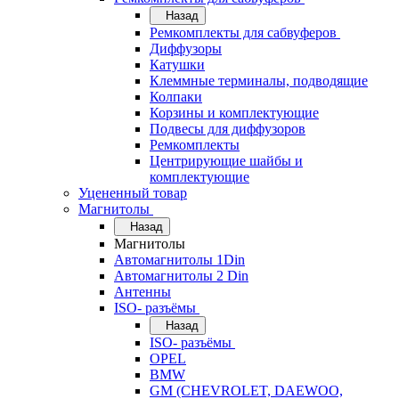
Назад
Ремкомплекты для сабвуферов
Диффузоры
Катушки
Клеммные терминалы, подводящие
Колпаки
Корзины и комплектующие
Подвесы для диффузоров
Ремкомплекты
Центрирующие шайбы и
комплектующие
Уцененный товар
Магнитолы
Назад
Магнитолы
Автомагнитолы 1Din
Автомагнитолы 2 Din
Антенны
ISO- разъёмы
Назад
ISO- разъёмы
OPEL
BMW
GM (CHEVROLET, DAEWOO,