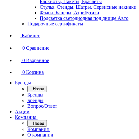
Блокноты, Пакеты, Браслеты
Стулья, Стенды, Шатры, Сервисные накидки
Флаги, Банеры, Атрибутика
Подсветка светодиодная под днище Авто
Подарочные сертификаты
Кабинет
0
Сравнение
0
Избранное
0
Корзина
Бренды
Назад
Бренды
Бренды
Вопрос/Ответ
Акции
Компания
Назад
Компания
О компании