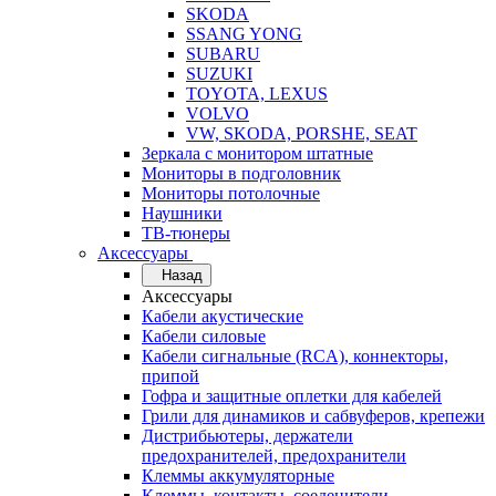
SKODA
SSANG YONG
SUBARU
SUZUKI
TOYOTA, LEXUS
VOLVO
VW, SKODA, PORSHE, SEAT
Зеркала с монитором штатные
Мониторы в подголовник
Мониторы потолочные
Наушники
ТВ-тюнеры
Аксессуары
Назад
Аксессуары
Кабели акустические
Кабели силовые
Кабели сигнальные (RCA), коннекторы,
припой
Гофра и защитные оплетки для кабелей
Грили для динамиков и сабвуферов, крепежи
Дистрибьютеры, держатели
предохранителей, предохранители
Клеммы аккумуляторные
Клеммы, контакты, соеденители