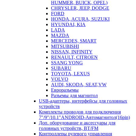
HUMMER, BUICK, OPEL)
CHRYSLER, JEEP, DODGE
FORD
HONDA, ACURA, SUZUKI
HYUNDAI, KIA
LADA
MAZDA
MERCEDES, SMART
MITSUBISHI
NISSAN, INFINITY
RENAULT, CITROEN
SSANG YONG
SUBARU
TOYOTA, LEXUS
VOLVO
AUDI, SKODA, SEAT,VW
Евроразъемы
Разъемы для магнитол
USB-адаптеры, интерфейсы для головных
устройств
Комплекты проводов для подключения
7"/9"/10.1"ANDROID-Автомагнитол(16pin)
Доп. оборудование и аксессуары для
головных устройств, BT/FM
Контроллеры рулевого управления