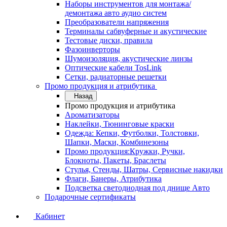
Наборы инструментов для монтажа/
демонтажа авто аудио систем
Преобразователи напряжения
Терминалы сабвуферные и акустические
Тестовые диски, правила
Фазоинверторы
Шумоизоляция, акустические линзы
Оптические кабели TosLink
Сетки, радиаторные решетки
Промо продукция и атрибутика
Назад
Промо продукция и атрибутика
Ароматизаторы
Наклейки, Тюнинговые краски
Одежда: Кепки, Футболки, Толстовки,
Шапки, Маски, Комбинезоны
Промо продукция:Кружки, Ручки,
Блокноты, Пакеты, Браслеты
Стулья, Стенды, Шатры, Сервисные накидки
Флаги, Банеры, Атрибутика
Подсветка светодиодная под днище Авто
Подарочные сертификаты
Кабинет