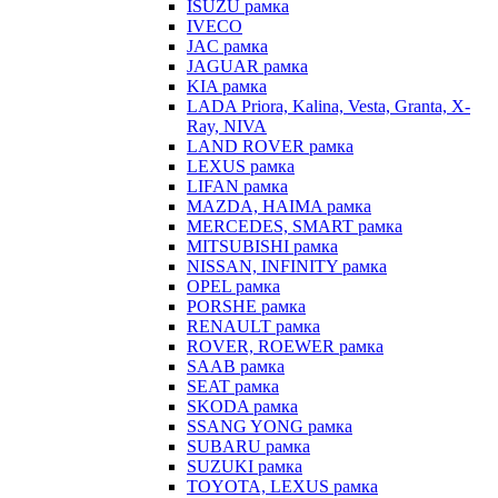
ISUZU рамка
IVECO
JAC рамка
JAGUAR рамка
KIA рамка
LADA Priora, Kalina, Vesta, Granta, X-
Ray, NIVA
LAND ROVER рамка
LEXUS рамка
LIFAN рамка
MAZDA, HAIMA рамка
MERCEDES, SMART рамка
MITSUBISHI рамка
NISSAN, INFINITY рамка
OPEL рамка
PORSHE рамка
RENAULT рамка
ROVER, ROEWER рамка
SAAB рамка
SEAT рамка
SKODA рамка
SSANG YONG рамка
SUBARU рамка
SUZUKI рамка
TOYOTA, LEXUS рамка