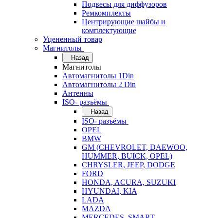
Подвесы для диффузоров
Ремкомплекты
Центрирующие шайбы и
комплектующие
Уцененный товар
Магнитолы
Назад
Магнитолы
Автомагнитолы 1Din
Автомагнитолы 2 Din
Антенны
ISO- разъёмы
Назад
ISO- разъёмы
OPEL
BMW
GM (CHEVROLET, DAEWOO,
HUMMER, BUICK, OPEL)
CHRYSLER, JEEP, DODGE
FORD
HONDA, ACURA, SUZUKI
HYUNDAI, KIA
LADA
MAZDA
MERCEDES, SMART