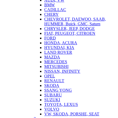
AUDI, VW
BMW
CADILLAC
CHERY
CHEVROLET, DAEWOO, SAAB,
HUMMER, Buick, GMC, Saturn
CHRYSLER, JEEP, DODGE
FIAT, PEUGEOT, CITROEN
FORD
HONDA, ACURA
HYUNDAI, KIA
LAND ROVER
MAZDA
MERCEDES
MITSUBISHI
NISSAN, INFINITY
OPEL
RENAULT
SKODA
SSANG YONG
SUBARU
SUZUKI
TOYOTA, LEXUS
VOLVO
VW, SKODA, PORSHE, SEAT