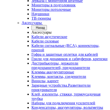
Зеркала с монитором штатные
Мониторы в подголовник
Мониторы потолочные
Наушники
ТВ-тюнеры
Аксессуары
Назад
Аксессуары
Кабели акустические
Кабели силовые
Кабели сигнальные (RCA), коннекторы,
припой
Гофра и защитные оплетки для кабелей
Грили для динамиков и сабвуферов, крепежи
Дистрибьютеры, держатели
предохранителей, предохранители
Клеммы аккумуляторные
Клеммы, контакты, соеденители
Винилы, карпет
Зарядные устройства.Разветвители
прикуривателя
Клей, изоленты, стяжки, термоусадочная
трубка
Наборы для подключения усилителей
Конденсаторы, аккумуляторы, вольтметры