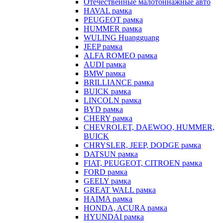
Отечественные малотоннажные авто
HAVAL рамка
PEUGEOT рамка
HUMMER рамка
WULING Huangguang
JEEP рамка
ALFA ROMEO рамка
AUDI рамка
BMW рамка
BRILLIANCE рамка
BUICK рамка
LINCOLN рамка
BYD рамка
CHERY рамка
CHEVROLET, DAEWOO, HUMMER,
BUICK
CHRYSLER, JEEP, DODGE рамка
DATSUN рамка
FIAT, PEUGEOT, CITROEN рамка
FORD рамка
GEELY рамка
GREAT WALL рамка
HAIMA рамка
HONDA, ACURA рамка
HYUNDAI рамка