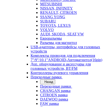
MITSUBISHI
NISSAN, INFINITY
RENAULT, CITROEN
SSANG YONG
SUBARU
TOYOTA, LEXUS
VOLVO
AUDI, SKODA, SEAT,VW
Евроразъемы
Разъемы для магнитол
USB-адаптеры, интерфейсы для головных
устройств
Комплекты проводов для подключения
7"/9"/10.1"ANDROID-Автомагнитол(16pin)
Доп. оборудование и аксессуары для
головных устройств, BT/FM
Контроллеры рулевого управления
Переходные рамки
Назад
Переходные рамки
CHANGAN рамка
CITROEN рамка
DAEWOO рамка
FAW рамка