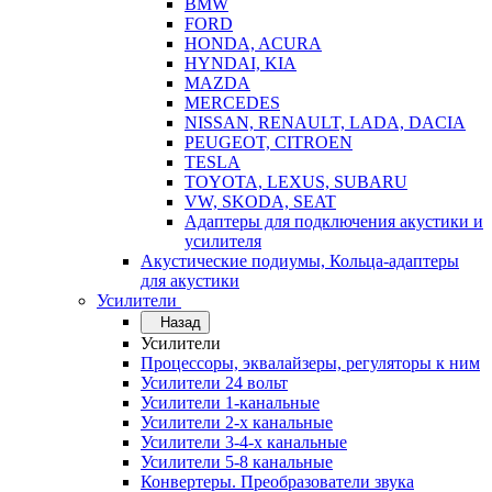
BMW
FORD
HONDA, ACURA
HYNDAI, KIA
MAZDA
MERCEDES
NISSAN, RENAULT, LADA, DACIA
PEUGEOT, CITROEN
TESLA
TOYOTA, LEXUS, SUBARU
VW, SKODA, SEAT
Адаптеры для подключения акустики и
усилителя
Акустические подиумы, Кольца-адаптеры
для акустики
Усилители
Назад
Усилители
Процессоры, эквалайзеры, регуляторы к ним
Усилители 24 вольт
Усилители 1-канальные
Усилители 2-х канальные
Усилители 3-4-х канальные
Усилители 5-8 канальные
Конвертеры. Преобразователи звука