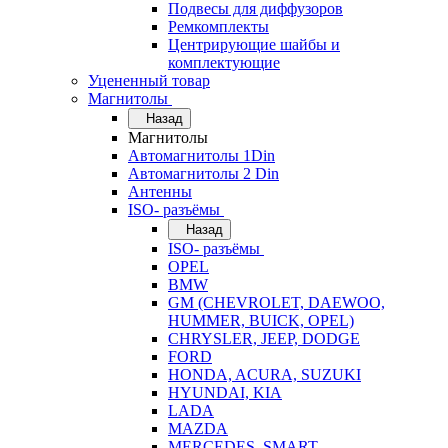
Подвесы для диффузоров
Ремкомплекты
Центрирующие шайбы и
комплектующие
Уцененный товар
Магнитолы
Назад
Магнитолы
Автомагнитолы 1Din
Автомагнитолы 2 Din
Антенны
ISO- разъёмы
Назад
ISO- разъёмы
OPEL
BMW
GM (CHEVROLET, DAEWOO,
HUMMER, BUICK, OPEL)
CHRYSLER, JEEP, DODGE
FORD
HONDA, ACURA, SUZUKI
HYUNDAI, KIA
LADA
MAZDA
MERCEDES, SMART