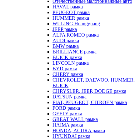
Отечественные малотоннажные авто
HAVAL рамка
PEUGEOT рамка
HUMMER рамка
WULING Huangguang
JEEP рамка
ALFA ROMEO рамка
AUDI рамка
BMW рамка
BRILLIANCE рамка
BUICK рамка
LINCOLN рамка
BYD рамка
CHERY рамка
CHEVROLET, DAEWOO, HUMMER,
BUICK
CHRYSLER, JEEP, DODGE рамка
DATSUN рамка
FIAT, PEUGEOT, CITROEN рамка
FORD рамка
GEELY рамка
GREAT WALL рамка
HAIMA рамка
HONDA, ACURA рамка
HYUNDAI рамка