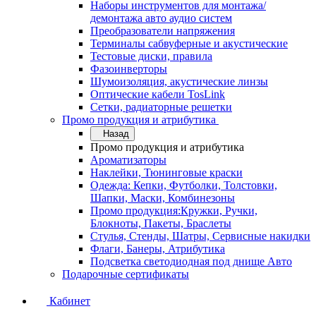
Наборы инструментов для монтажа/
демонтажа авто аудио систем
Преобразователи напряжения
Терминалы сабвуферные и акустические
Тестовые диски, правила
Фазоинверторы
Шумоизоляция, акустические линзы
Оптические кабели TosLink
Сетки, радиаторные решетки
Промо продукция и атрибутика
Назад
Промо продукция и атрибутика
Ароматизаторы
Наклейки, Тюнинговые краски
Одежда: Кепки, Футболки, Толстовки,
Шапки, Маски, Комбинезоны
Промо продукция:Кружки, Ручки,
Блокноты, Пакеты, Браслеты
Стулья, Стенды, Шатры, Сервисные накидки
Флаги, Банеры, Атрибутика
Подсветка светодиодная под днище Авто
Подарочные сертификаты
Кабинет