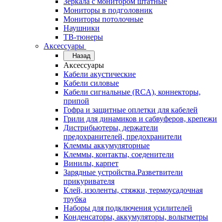
Зеркала с монитором штатные
Мониторы в подголовник
Мониторы потолочные
Наушники
ТВ-тюнеры
Аксессуары
Назад
Аксессуары
Кабели акустические
Кабели силовые
Кабели сигнальные (RCA), коннекторы,
припой
Гофра и защитные оплетки для кабелей
Грили для динамиков и сабвуферов, крепежи
Дистрибьютеры, держатели
предохранителей, предохранители
Клеммы аккумуляторные
Клеммы, контакты, соеденители
Винилы, карпет
Зарядные устройства.Разветвители
прикуривателя
Клей, изоленты, стяжки, термоусадочная
трубка
Наборы для подключения усилителей
Конденсаторы, аккумуляторы, вольтметры