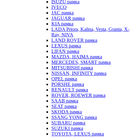
ISUZU рамка
IVECO
JAC рамка
JAGUAR рамка
KIA рамка
LADA Priora, Kalina, Vesta, Granta, X-
Ray, NIVA
LAND ROVER рамка
LEXUS рамка
LIFAN рамка
MAZDA, HAIMA рамка
MERCEDES, SMART рамка
MITSUBISHI рамка
NISSAN, INFINITY рамка
OPEL рамка
PORSHE рамка
RENAULT рамка
ROVER, ROEWER рамка
SAAB рамка
SEAT рамка
SKODA рамка
SSANG YONG рамка
SUBARU рамка
SUZUKI рамка
TOYOTA, LEXUS рамка