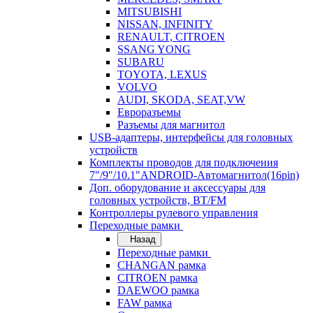
MITSUBISHI
NISSAN, INFINITY
RENAULT, CITROEN
SSANG YONG
SUBARU
TOYOTA, LEXUS
VOLVO
AUDI, SKODA, SEAT,VW
Евроразъемы
Разъемы для магнитол
USB-адаптеры, интерфейсы для головных
устройств
Комплекты проводов для подключения
7"/9"/10.1"ANDROID-Автомагнитол(16pin)
Доп. оборудование и аксессуары для
головных устройств, BT/FM
Контроллеры рулевого управления
Переходные рамки
Назад
Переходные рамки
CHANGAN рамка
CITROEN рамка
DAEWOO рамка
FAW рамка