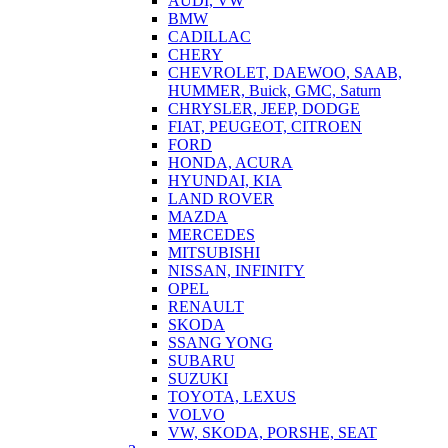
AUDI, VW
BMW
CADILLAC
CHERY
CHEVROLET, DAEWOO, SAAB,
HUMMER, Buick, GMC, Saturn
CHRYSLER, JEEP, DODGE
FIAT, PEUGEOT, CITROEN
FORD
HONDA, ACURA
HYUNDAI, KIA
LAND ROVER
MAZDA
MERCEDES
MITSUBISHI
NISSAN, INFINITY
OPEL
RENAULT
SKODA
SSANG YONG
SUBARU
SUZUKI
TOYOTA, LEXUS
VOLVO
VW, SKODA, PORSHE, SEAT