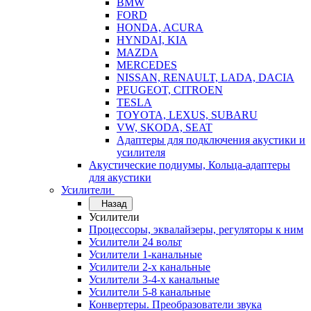
BMW
FORD
HONDA, ACURA
HYNDAI, KIA
MAZDA
MERCEDES
NISSAN, RENAULT, LADA, DACIA
PEUGEOT, CITROEN
TESLA
TOYOTA, LEXUS, SUBARU
VW, SKODA, SEAT
Адаптеры для подключения акустики и
усилителя
Акустические подиумы, Кольца-адаптеры
для акустики
Усилители
Назад
Усилители
Процессоры, эквалайзеры, регуляторы к ним
Усилители 24 вольт
Усилители 1-канальные
Усилители 2-х канальные
Усилители 3-4-х канальные
Усилители 5-8 канальные
Конвертеры. Преобразователи звука