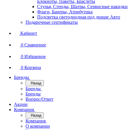
Блокноты, Пакеты, Браслеты
Стулья, Стенды, Шатры, Сервисные накидки
Флаги, Банеры, Атрибутика
Подсветка светодиодная под днище Авто
Подарочные сертификаты
Кабинет
0
Сравнение
0
Избранное
0
Корзина
Бренды
Назад
Бренды
Бренды
Вопрос/Ответ
Акции
Компания
Назад
Компания
О компании