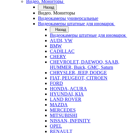
Видео. Мониторы
Назад
Видео. Мониторы
Видеокамеры универсальные
Видеокамеры штатные для иномарок
Назад
Видеокамеры штатные для иномарок
AUDI, VW
BMW
CADILLAC
CHERY
CHEVROLET, DAEWOO, SAAB,
HUMMER, Buick, GMC, Saturn
CHRYSLER, JEEP, DODGE
FIAT, PEUGEOT, CITROEN
FORD
HONDA, ACURA
HYUNDAI, KIA
LAND ROVER
MAZDA
MERCEDES
MITSUBISHI
NISSAN, INFINITY
OPEL
RENAULT