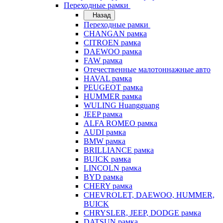
Переходные рамки
Назад
Переходные рамки
CHANGAN рамка
CITROEN рамка
DAEWOO рамка
FAW рамка
Отечественные малотоннажные авто
HAVAL рамка
PEUGEOT рамка
HUMMER рамка
WULING Huangguang
JEEP рамка
ALFA ROMEO рамка
AUDI рамка
BMW рамка
BRILLIANCE рамка
BUICK рамка
LINCOLN рамка
BYD рамка
CHERY рамка
CHEVROLET, DAEWOO, HUMMER,
BUICK
CHRYSLER, JEEP, DODGE рамка
DATSUN рамка