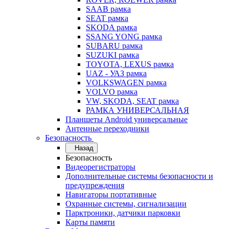
SAAB рамка
SEAT рамка
SKODA рамка
SSANG YONG рамка
SUBARU рамка
SUZUKI рамка
TOYOTA, LEXUS рамка
UAZ - УАЗ рамка
VOLKSWAGEN рамка
VOLVO рамка
VW, SKODA, SEAT рамка
РАМКА УНИВЕРСАЛЬНАЯ
Планшеты Android универсальные
Антенные переходники
Безопасность
Назад
Безопасность
Видеорегистраторы
Дополнительные системы безопасности и
предупреждения
Навигаторы портативные
Охранные системы, сигнализации
Парктроники, датчики парковки
Карты памяти