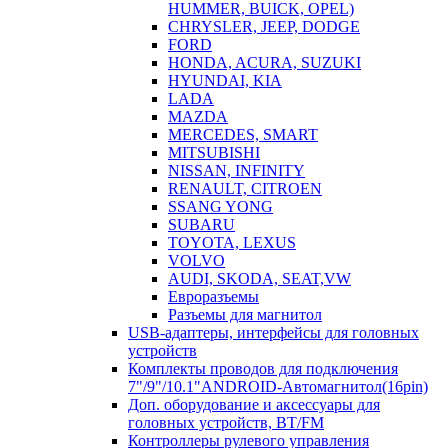
HUMMER, BUICK, OPEL)
CHRYSLER, JEEP, DODGE
FORD
HONDA, ACURA, SUZUKI
HYUNDAI, KIA
LADA
MAZDA
MERCEDES, SMART
MITSUBISHI
NISSAN, INFINITY
RENAULT, CITROEN
SSANG YONG
SUBARU
TOYOTA, LEXUS
VOLVO
AUDI, SKODA, SEAT,VW
Евроразъемы
Разъемы для магнитол
USB-адаптеры, интерфейсы для головных
устройств
Комплекты проводов для подключения
7"/9"/10.1"ANDROID-Автомагнитол(16pin)
Доп. оборудование и аксессуары для
головных устройств, BT/FM
Контроллеры рулевого управления