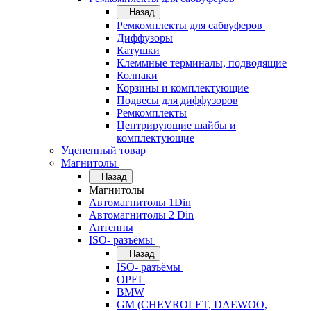
Назад
Ремкомплекты для сабвуферов
Диффузоры
Катушки
Клеммные терминалы, подводящие
Колпаки
Корзины и комплектующие
Подвесы для диффузоров
Ремкомплекты
Центрирующие шайбы и
комплектующие
Уцененный товар
Магнитолы
Назад
Магнитолы
Автомагнитолы 1Din
Автомагнитолы 2 Din
Антенны
ISO- разъёмы
Назад
ISO- разъёмы
OPEL
BMW
GM (CHEVROLET, DAEWOO,