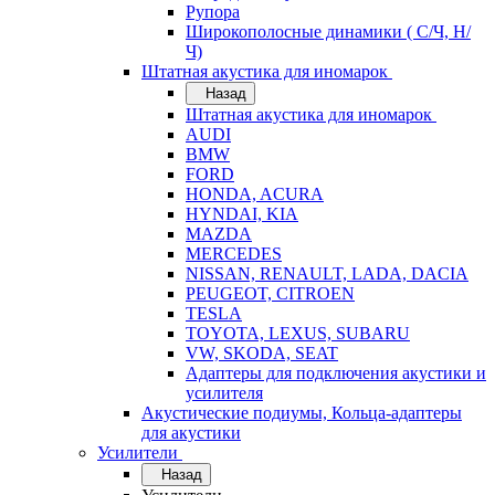
Рупора
Широкополосные динамики ( С/Ч, Н/
Ч)
Штатная акустика для иномарок
Назад
Штатная акустика для иномарок
AUDI
BMW
FORD
HONDA, ACURA
HYNDAI, KIA
MAZDA
MERCEDES
NISSAN, RENAULT, LADA, DACIA
PEUGEOT, CITROEN
TESLA
TOYOTA, LEXUS, SUBARU
VW, SKODA, SEAT
Адаптеры для подключения акустики и
усилителя
Акустические подиумы, Кольца-адаптеры
для акустики
Усилители
Назад