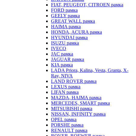
FIAT, PEUGEOT, CITROEN рамка
FORD рамка
GEELY рамка
GREAT WALL рамка
HAIMA рамка
HONDA, ACURA рамка
HYUNDAI рамка
ISUZU рамка
IVECO
JAC рамка
JAGUAR рамка
KIA рамка
LADA Priora, Kalina, Vesta, Granta, X-
Ray, NIVA
LAND ROVER рамка
LEXUS рамка
LIFAN рамка
MAZDA, HAIMA рамка
MERCEDES, SMART рамка
MITSUBISHI рамка
NISSAN, INFINITY рамка
OPEL рамка
PORSHE рамка
RENAULT рамка
ROVER, ROEWER рамка