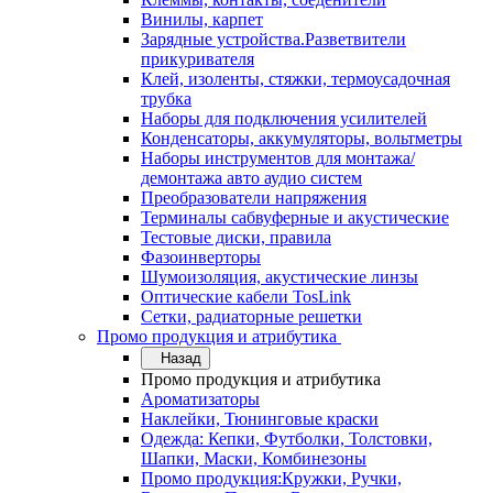
Винилы, карпет
Зарядные устройства.Разветвители
прикуривателя
Клей, изоленты, стяжки, термоусадочная
трубка
Наборы для подключения усилителей
Конденсаторы, аккумуляторы, вольтметры
Наборы инструментов для монтажа/
демонтажа авто аудио систем
Преобразователи напряжения
Терминалы сабвуферные и акустические
Тестовые диски, правила
Фазоинверторы
Шумоизоляция, акустические линзы
Оптические кабели TosLink
Сетки, радиаторные решетки
Промо продукция и атрибутика
Назад
Промо продукция и атрибутика
Ароматизаторы
Наклейки, Тюнинговые краски
Одежда: Кепки, Футболки, Толстовки,
Шапки, Маски, Комбинезоны
Промо продукция:Кружки, Ручки,