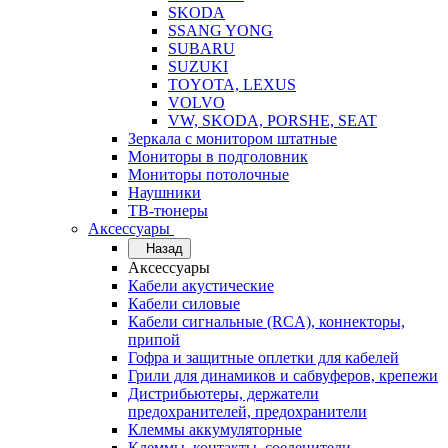
SKODA
SSANG YONG
SUBARU
SUZUKI
TOYOTA, LEXUS
VOLVO
VW, SKODA, PORSHE, SEAT
Зеркала с монитором штатные
Мониторы в подголовник
Мониторы потолочные
Наушники
ТВ-тюнеры
Аксессуары
Назад
Аксессуары
Кабели акустические
Кабели силовые
Кабели сигнальные (RCA), коннекторы,
припой
Гофра и защитные оплетки для кабелей
Грили для динамиков и сабвуферов, крепежи
Дистрибьютеры, держатели
предохранителей, предохранители
Клеммы аккумуляторные
Клеммы, контакты, соеденители