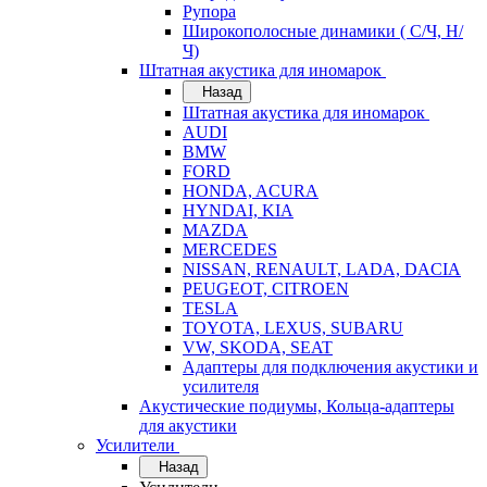
Рупора
Широкополосные динамики ( С/Ч, Н/
Ч)
Штатная акустика для иномарок
Назад
Штатная акустика для иномарок
AUDI
BMW
FORD
HONDA, ACURA
HYNDAI, KIA
MAZDA
MERCEDES
NISSAN, RENAULT, LADA, DACIA
PEUGEOT, CITROEN
TESLA
TOYOTA, LEXUS, SUBARU
VW, SKODA, SEAT
Адаптеры для подключения акустики и
усилителя
Акустические подиумы, Кольца-адаптеры
для акустики
Усилители
Назад