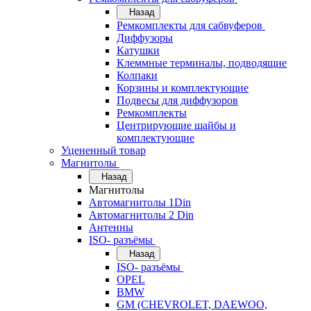
Назад
Ремкомплекты для сабвуферов
Диффузоры
Катушки
Клеммные терминалы, подводящие
Колпаки
Корзины и комплектующие
Подвесы для диффузоров
Ремкомплекты
Центрирующие шайбы и
комплектующие
Уцененный товар
Магнитолы
Назад
Магнитолы
Автомагнитолы 1Din
Автомагнитолы 2 Din
Антенны
ISO- разъёмы
Назад
ISO- разъёмы
OPEL
BMW
GM (CHEVROLET, DAEWOO,