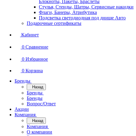
Блокноты, Пакеты, Браслеты
Стулья, Стенды, Шатры, Сервисные накидки
Флаги, Банеры, Атрибутика
Подсветка светодиодная под днище Авто
Подарочные сертификаты
Кабинет
0
Сравнение
0
Избранное
0
Корзина
Бренды
Назад
Бренды
Бренды
Вопрос/Ответ
Акции
Компания
Назад
Компания
О компании