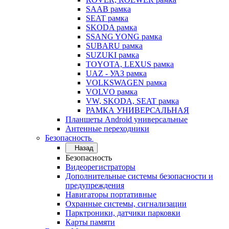
SAAB рамка
SEAT рамка
SKODA рамка
SSANG YONG рамка
SUBARU рамка
SUZUKI рамка
TOYOTA, LEXUS рамка
UAZ - УАЗ рамка
VOLKSWAGEN рамка
VOLVO рамка
VW, SKODA, SEAT рамка
РАМКА УНИВЕРСАЛЬНАЯ
Планшеты Android универсальные
Антенные переходники
Безопасность
Назад
Безопасность
Видеорегистраторы
Дополнительные системы безопасности и
предупреждения
Навигаторы портативные
Охранные системы, сигнализации
Парктроники, датчики парковки
Карты памяти