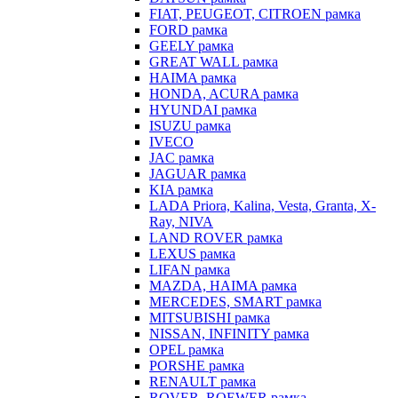
FIAT, PEUGEOT, CITROEN рамка
FORD рамка
GEELY рамка
GREAT WALL рамка
HAIMA рамка
HONDA, ACURA рамка
HYUNDAI рамка
ISUZU рамка
IVECO
JAC рамка
JAGUAR рамка
KIA рамка
LADA Priora, Kalina, Vesta, Granta, X-
Ray, NIVA
LAND ROVER рамка
LEXUS рамка
LIFAN рамка
MAZDA, HAIMA рамка
MERCEDES, SMART рамка
MITSUBISHI рамка
NISSAN, INFINITY рамка
OPEL рамка
PORSHE рамка
RENAULT рамка
ROVER, ROEWER рамка