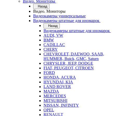
Видео. Мониторы
Назад
Видео. Мониторы
Видеокамеры универсальные
Видеокамеры штатные для иномарок
Назад
Видеокамеры штатные для иномарок
AUDI, VW
BMW
CADILLAC
CHERY
CHEVROLET, DAEWOO, SAAB,
HUMMER, Buick, GMC, Saturn
CHRYSLER, JEEP, DODGE
FIAT, PEUGEOT, CITROEN
FORD
HONDA, ACURA
HYUNDAI, KIA
LAND ROVER
MAZDA
MERCEDES
MITSUBISHI
NISSAN, INFINITY
OPEL
RENAULT