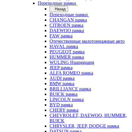
Переходные рамки
Назад
Переходные рамки
CHANGAN рамка
CITROEN рамка
DAEWOO рамка
FAW рамка
Отечественные малотоннажные авто
HAVAL рамка
PEUGEOT рамка
HUMMER рамка
WULING Huangguang
JEEP рамка
ALFA ROMEO рамка
AUDI рамка
BMW рамка
BRILLIANCE рамка
BUICK рамка
LINCOLN рамка
BYD рамка
CHERY рамка
CHEVROLET, DAEWOO, HUMMER,
BUICK
CHRYSLER, JEEP, DODGE рамка
DATSUN рамка