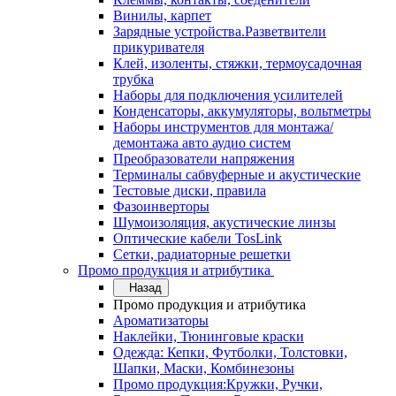
Винилы, карпет
Зарядные устройства.Разветвители
прикуривателя
Клей, изоленты, стяжки, термоусадочная
трубка
Наборы для подключения усилителей
Конденсаторы, аккумуляторы, вольтметры
Наборы инструментов для монтажа/
демонтажа авто аудио систем
Преобразователи напряжения
Терминалы сабвуферные и акустические
Тестовые диски, правила
Фазоинверторы
Шумоизоляция, акустические линзы
Оптические кабели TosLink
Сетки, радиаторные решетки
Промо продукция и атрибутика
Назад
Промо продукция и атрибутика
Ароматизаторы
Наклейки, Тюнинговые краски
Одежда: Кепки, Футболки, Толстовки,
Шапки, Маски, Комбинезоны
Промо продукция:Кружки, Ручки,