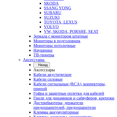
SKODA
SSANG YONG
SUBARU
SUZUKI
TOYOTA, LEXUS
VOLVO
VW, SKODA, PORSHE, SEAT
Зеркала с монитором штатные
Мониторы в подголовник
Мониторы потолочные
Наушники
ТВ-тюнеры
Аксессуары
Назад
Аксессуары
Кабели акустические
Кабели силовые
Кабели сигнальные (RCA), коннекторы,
припой
Гофра и защитные оплетки для кабелей
Грили для динамиков и сабвуферов, крепежи
Дистрибьютеры, держатели
предохранителей, предохранители
Клеммы аккумуляторные
Клеммы, контакты, соеденители