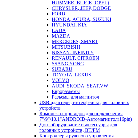
HUMMER, BUICK, OPEL)
CHRYSLER, JEEP, DODGE
FORD
HONDA, ACURA, SUZUKI
HYUNDAI, KIA
LADA
MAZDA
MERCEDES, SMART
MITSUBISHI
NISSAN, INFINITY
RENAULT, CITROEN
SSANG YONG
SUBARU
TOYOTA, LEXUS
VOLVO
AUDI, SKODA, SEAT,VW
Евроразъемы
Разъемы для магнитол
USB-адаптеры, интерфейсы для головных
устройств
Комплекты проводов для подключения
7"/9"/10.1"ANDROID-Автомагнитол(16pin)
Доп. оборудование и аксессуары для
головных устройств, BT/FM
Контроллеры рулевого управления