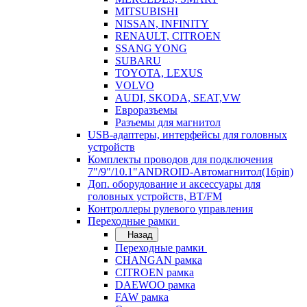
MITSUBISHI
NISSAN, INFINITY
RENAULT, CITROEN
SSANG YONG
SUBARU
TOYOTA, LEXUS
VOLVO
AUDI, SKODA, SEAT,VW
Евроразъемы
Разъемы для магнитол
USB-адаптеры, интерфейсы для головных
устройств
Комплекты проводов для подключения
7"/9"/10.1"ANDROID-Автомагнитол(16pin)
Доп. оборудование и аксессуары для
головных устройств, BT/FM
Контроллеры рулевого управления
Переходные рамки
Назад
Переходные рамки
CHANGAN рамка
CITROEN рамка
DAEWOO рамка
FAW рамка