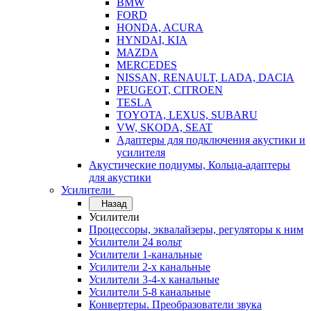
BMW
FORD
HONDA, ACURA
HYNDAI, KIA
MAZDA
MERCEDES
NISSAN, RENAULT, LADA, DACIA
PEUGEOT, CITROEN
TESLA
TOYOTA, LEXUS, SUBARU
VW, SKODA, SEAT
Адаптеры для подключения акустики и
усилителя
Акустические подиумы, Кольца-адаптеры
для акустики
Усилители
Назад
Усилители
Процессоры, эквалайзеры, регуляторы к ним
Усилители 24 вольт
Усилители 1-канальные
Усилители 2-х канальные
Усилители 3-4-х канальные
Усилители 5-8 канальные
Конвертеры. Преобразователи звука