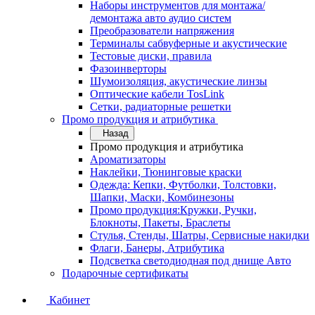
Наборы инструментов для монтажа/
демонтажа авто аудио систем
Преобразователи напряжения
Терминалы сабвуферные и акустические
Тестовые диски, правила
Фазоинверторы
Шумоизоляция, акустические линзы
Оптические кабели TosLink
Сетки, радиаторные решетки
Промо продукция и атрибутика
Назад
Промо продукция и атрибутика
Ароматизаторы
Наклейки, Тюнинговые краски
Одежда: Кепки, Футболки, Толстовки,
Шапки, Маски, Комбинезоны
Промо продукция:Кружки, Ручки,
Блокноты, Пакеты, Браслеты
Стулья, Стенды, Шатры, Сервисные накидки
Флаги, Банеры, Атрибутика
Подсветка светодиодная под днище Авто
Подарочные сертификаты
Кабинет