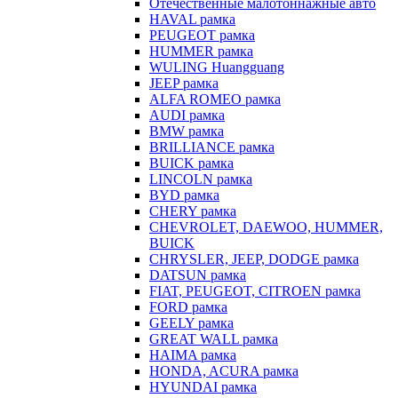
Отечественные малотоннажные авто
HAVAL рамка
PEUGEOT рамка
HUMMER рамка
WULING Huangguang
JEEP рамка
ALFA ROMEO рамка
AUDI рамка
BMW рамка
BRILLIANCE рамка
BUICK рамка
LINCOLN рамка
BYD рамка
CHERY рамка
CHEVROLET, DAEWOO, HUMMER,
BUICK
CHRYSLER, JEEP, DODGE рамка
DATSUN рамка
FIAT, PEUGEOT, CITROEN рамка
FORD рамка
GEELY рамка
GREAT WALL рамка
HAIMA рамка
HONDA, ACURA рамка
HYUNDAI рамка