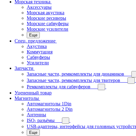
Морская техника
Аксессуары
Морская акустика
Морские ресиверы
Морские сабвуферы
Морские усилители
Еще
Спец. предложение
Акустика
Коммутация
Сабвуферы
Усилители
Запчасти
Запасные части, ремкомплекты для динамиков
Запасные части, ремкомплекты для твитеров
Ремкомплекты для сабвуферов
Уцененный товар
Магнитолы
Автомагнитолы 1Din
Автомагнитолы 2 Din
Антенны
ISO- разъёмы
USB-адаптеры, интерфейсы для головных устройст
Еще