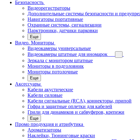
Безопасность
Видеорегистраторы
Дополнительные системы безопасности и предупр
Навигаторы портативные
Охранные системы, сигнализации
Парктроники, датчики парковки
Еще
Видео. Мониторы
Видеокамеры универсальные
Видеокамеры штатные для иномарок
Зеркала с монитором штатные
Мониторы в подголовник
Мониторы потолочные
Еще
Аксессуары
Кабели акустические
Кабели силовые
Кабели сигнальные (RCA), коннекторы, припой
Гофра и защитные оплетки для кабелей
Грили для динамиков и сабвуферов, крепежи
Еще
Промо продукция и атрибутика
Ароматизаторы
Наклейки, Тюнинговые краски