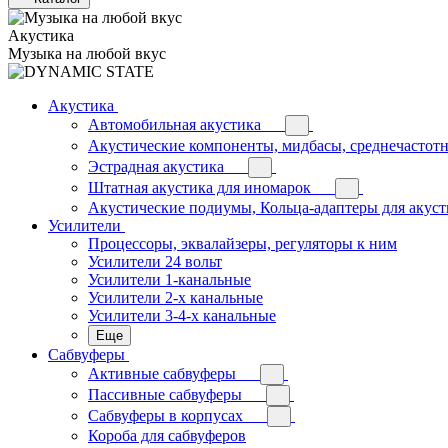
Акустика
Музыка на любой вкус
Акустика
Автомобильная акустика
Акустические компоненты, мидбасы, среднечастотн
Эстрадная акустика
Штатная акустика для иномарок
Акустические подиумы, Кольца-адаптеры для акус
Усилители
Процессоры, эквалайзеры, регуляторы к ним
Усилители 24 вольт
Усилители 1-канальные
Усилители 2-х канальные
Усилители 3-4-х канальные
Еще
Сабвуферы
Активные сабвуферы
Пассивные сабвуферы
Сабвуферы в корпусах
Короба для сабвуферов