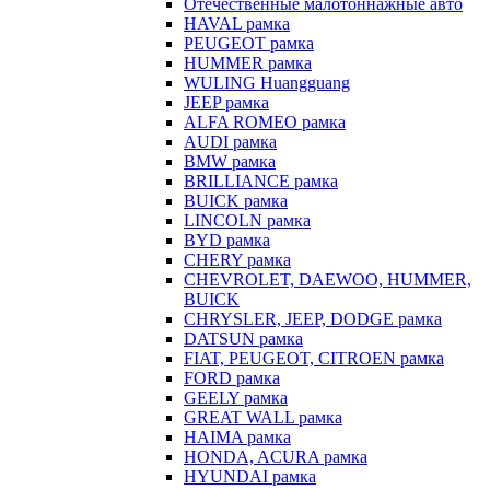
Отечественные малотоннажные авто
HAVAL рамка
PEUGEOT рамка
HUMMER рамка
WULING Huangguang
JEEP рамка
ALFA ROMEO рамка
AUDI рамка
BMW рамка
BRILLIANCE рамка
BUICK рамка
LINCOLN рамка
BYD рамка
CHERY рамка
CHEVROLET, DAEWOO, HUMMER,
BUICK
CHRYSLER, JEEP, DODGE рамка
DATSUN рамка
FIAT, PEUGEOT, CITROEN рамка
FORD рамка
GEELY рамка
GREAT WALL рамка
HAIMA рамка
HONDA, ACURA рамка
HYUNDAI рамка