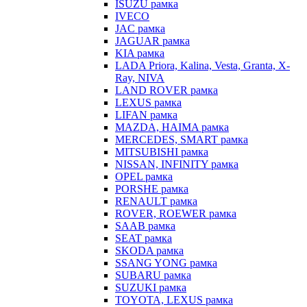
ISUZU рамка
IVECO
JAC рамка
JAGUAR рамка
KIA рамка
LADA Priora, Kalina, Vesta, Granta, X-
Ray, NIVA
LAND ROVER рамка
LEXUS рамка
LIFAN рамка
MAZDA, HAIMA рамка
MERCEDES, SMART рамка
MITSUBISHI рамка
NISSAN, INFINITY рамка
OPEL рамка
PORSHE рамка
RENAULT рамка
ROVER, ROEWER рамка
SAAB рамка
SEAT рамка
SKODA рамка
SSANG YONG рамка
SUBARU рамка
SUZUKI рамка
TOYOTA, LEXUS рамка