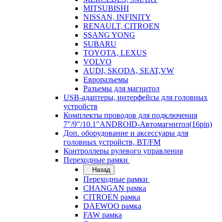
MITSUBISHI
NISSAN, INFINITY
RENAULT, CITROEN
SSANG YONG
SUBARU
TOYOTA, LEXUS
VOLVO
AUDI, SKODA, SEAT,VW
Евроразъемы
Разъемы для магнитол
USB-адаптеры, интерфейсы для головных
устройств
Комплекты проводов для подключения
7"/9"/10.1"ANDROID-Автомагнитол(16pin)
Доп. оборудование и аксессуары для
головных устройств, BT/FM
Контроллеры рулевого управления
Переходные рамки
Назад
Переходные рамки
CHANGAN рамка
CITROEN рамка
DAEWOO рамка
FAW рамка