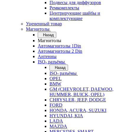
Подвесы для диффузоров
Ремкомплекты
Центрирующие шайбы и
комплектующие
Уцененный товар
Магнитолы
Назад
Магнитолы
Автомагнитолы 1Din
Автомагнитолы 2 Din
Антенны
ISO- разъёмы
Назад
ISO- разъёмы
OPEL
BMW
GM (CHEVROLET, DAEWOO,
HUMMER, BUICK, OPEL)
CHRYSLER, JEEP, DODGE
FORD
HONDA, ACURA, SUZUKI
HYUNDAI, KIA
LADA
MAZDA
MERCEDES, SMART