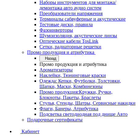
Наборы инструментов для монтажа/
демонтажа авто аудио систем
Преобразователи напряжения
Терминалы сабвуферные и акустические
Тестовые диски, правила
Фазоинверторы
Шумоизоляция, акустические линзы
Оптические кабели TosLink
Сетки, радиаторные решетки
Промо продукция и атрибутика
Назад
Промо продукция и атрибутика
Ароматизаторы
Наклейки, Тюнинговые краски
Одежда: Кепки, Футболки, Толстовки,
Шапки, Маски, Комбинезоны
Промо продукция:Кружки, Ручки,
Блокноты, Пакеты, Браслеты
Стулья, Стенды, Шатры, Сервисные накидки
Флаги, Банеры, Атрибутика
Подсветка светодиодная под днище Авто
Подарочные сертификаты
Кабинет