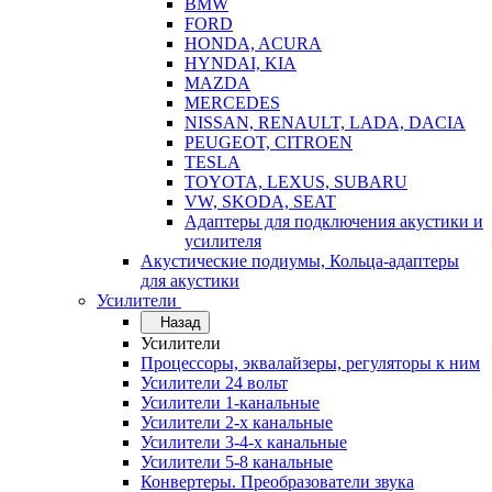
BMW
FORD
HONDA, ACURA
HYNDAI, KIA
MAZDA
MERCEDES
NISSAN, RENAULT, LADA, DACIA
PEUGEOT, CITROEN
TESLA
TOYOTA, LEXUS, SUBARU
VW, SKODA, SEAT
Адаптеры для подключения акустики и
усилителя
Акустические подиумы, Кольца-адаптеры
для акустики
Усилители
Назад
Усилители
Процессоры, эквалайзеры, регуляторы к ним
Усилители 24 вольт
Усилители 1-канальные
Усилители 2-х канальные
Усилители 3-4-х канальные
Усилители 5-8 канальные
Конвертеры. Преобразователи звука