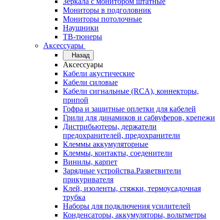
Зеркала с монитором штатные
Мониторы в подголовник
Мониторы потолочные
Наушники
ТВ-тюнеры
Аксессуары
Назад
Аксессуары
Кабели акустические
Кабели силовые
Кабели сигнальные (RCA), коннекторы,
припой
Гофра и защитные оплетки для кабелей
Грили для динамиков и сабвуферов, крепежи
Дистрибьютеры, держатели
предохранителей, предохранители
Клеммы аккумуляторные
Клеммы, контакты, соеденители
Винилы, карпет
Зарядные устройства.Разветвители
прикуривателя
Клей, изоленты, стяжки, термоусадочная
трубка
Наборы для подключения усилителей
Конденсаторы, аккумуляторы, вольтметры