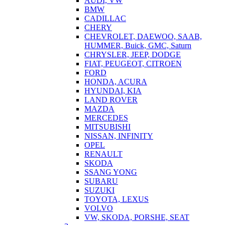
AUDI, VW
BMW
CADILLAC
CHERY
CHEVROLET, DAEWOO, SAAB,
HUMMER, Buick, GMC, Saturn
CHRYSLER, JEEP, DODGE
FIAT, PEUGEOT, CITROEN
FORD
HONDA, ACURA
HYUNDAI, KIA
LAND ROVER
MAZDA
MERCEDES
MITSUBISHI
NISSAN, INFINITY
OPEL
RENAULT
SKODA
SSANG YONG
SUBARU
SUZUKI
TOYOTA, LEXUS
VOLVO
VW, SKODA, PORSHE, SEAT