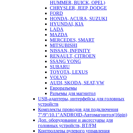
HUMMER, BUICK, OPEL)
CHRYSLER, JEEP, DODGE
FORD
HONDA, ACURA, SUZUKI
HYUNDAI, KIA
LADA
MAZDA
MERCEDES, SMART
MITSUBISHI
NISSAN, INFINITY
RENAULT, CITROEN
SSANG YONG
SUBARU
TOYOTA, LEXUS
VOLVO
AUDI, SKODA, SEAT,VW
Евроразъемы
Разъемы для магнитол
USB-адаптеры, интерфейсы для головных
устройств
Комплекты проводов для подключения
7"/9"/10.1"ANDROID-Автомагнитол(16pin)
Доп. оборудование и аксессуары для
головных устройств, BT/FM
Контроллеры рулевого управления