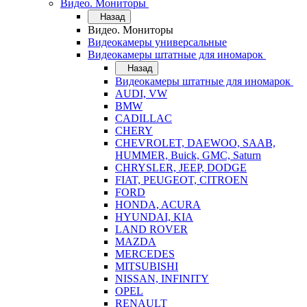
Видео. Мониторы
Назад
Видео. Мониторы
Видеокамеры универсальные
Видеокамеры штатные для иномарок
Назад
Видеокамеры штатные для иномарок
AUDI, VW
BMW
CADILLAC
CHERY
CHEVROLET, DAEWOO, SAAB,
HUMMER, Buick, GMC, Saturn
CHRYSLER, JEEP, DODGE
FIAT, PEUGEOT, CITROEN
FORD
HONDA, ACURA
HYUNDAI, KIA
LAND ROVER
MAZDA
MERCEDES
MITSUBISHI
NISSAN, INFINITY
OPEL
RENAULT