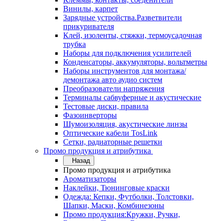
Винилы, карпет
Зарядные устройства.Разветвители
прикуривателя
Клей, изоленты, стяжки, термоусадочная
трубка
Наборы для подключения усилителей
Конденсаторы, аккумуляторы, вольтметры
Наборы инструментов для монтажа/
демонтажа авто аудио систем
Преобразователи напряжения
Терминалы сабвуферные и акустические
Тестовые диски, правила
Фазоинверторы
Шумоизоляция, акустические линзы
Оптические кабели TosLink
Сетки, радиаторные решетки
Промо продукция и атрибутика
Назад
Промо продукция и атрибутика
Ароматизаторы
Наклейки, Тюнинговые краски
Одежда: Кепки, Футболки, Толстовки,
Шапки, Маски, Комбинезоны
Промо продукция:Кружки, Ручки,