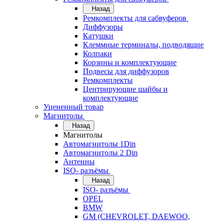
Назад
Ремкомплекты для сабвуферов
Диффузоры
Катушки
Клеммные терминалы, подводящие
Колпаки
Корзины и комплектующие
Подвесы для диффузоров
Ремкомплекты
Центрирующие шайбы и
комплектующие
Уцененный товар
Магнитолы
Назад
Магнитолы
Автомагнитолы 1Din
Автомагнитолы 2 Din
Антенны
ISO- разъёмы
Назад
ISO- разъёмы
OPEL
BMW
GM (CHEVROLET, DAEWOO,