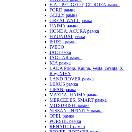
FIAT, PEUGEOT, CITROEN рамка
FORD рамка
GEELY рамка
GREAT WALL рамка
HAIMA рамка
HONDA, ACURA рамка
HYUNDAI рамка
ISUZU рамка
IVECO
JAC рамка
JAGUAR рамка
KIA рамка
LADA Priora, Kalina, Vesta, Granta, X-
Ray, NIVA
LAND ROVER рамка
LEXUS рамка
LIFAN рамка
MAZDA, HAIMA рамка
MERCEDES, SMART рамка
MITSUBISHI рамка
NISSAN, INFINITY рамка
OPEL рамка
PORSHE рамка
RENAULT рамка
ROVER, ROEWER рамка