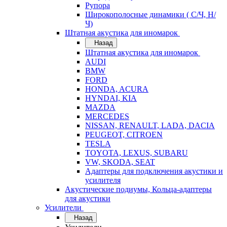
Рупора
Широкополосные динамики ( С/Ч, Н/
Ч)
Штатная акустика для иномарок
Назад
Штатная акустика для иномарок
AUDI
BMW
FORD
HONDA, ACURA
HYNDAI, KIA
MAZDA
MERCEDES
NISSAN, RENAULT, LADA, DACIA
PEUGEOT, CITROEN
TESLA
TOYOTA, LEXUS, SUBARU
VW, SKODA, SEAT
Адаптеры для подключения акустики и
усилителя
Акустические подиумы, Кольца-адаптеры
для акустики
Усилители
Назад