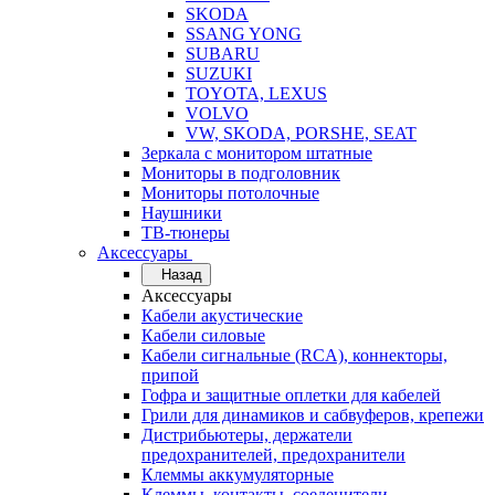
SKODA
SSANG YONG
SUBARU
SUZUKI
TOYOTA, LEXUS
VOLVO
VW, SKODA, PORSHE, SEAT
Зеркала с монитором штатные
Мониторы в подголовник
Мониторы потолочные
Наушники
ТВ-тюнеры
Аксессуары
Назад
Аксессуары
Кабели акустические
Кабели силовые
Кабели сигнальные (RCA), коннекторы,
припой
Гофра и защитные оплетки для кабелей
Грили для динамиков и сабвуферов, крепежи
Дистрибьютеры, держатели
предохранителей, предохранители
Клеммы аккумуляторные
Клеммы, контакты, соеденители