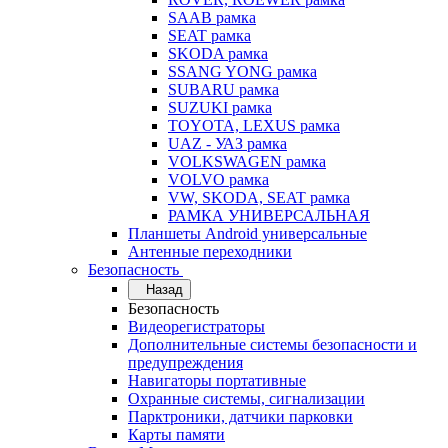
SAAB рамка
SEAT рамка
SKODA рамка
SSANG YONG рамка
SUBARU рамка
SUZUKI рамка
TOYOTA, LEXUS рамка
UAZ - УАЗ рамка
VOLKSWAGEN рамка
VOLVO рамка
VW, SKODA, SEAT рамка
РАМКА УНИВЕРСАЛЬНАЯ
Планшеты Android универсальные
Антенные переходники
Безопасность
Назад
Безопасность
Видеорегистраторы
Дополнительные системы безопасности и
предупреждения
Навигаторы портативные
Охранные системы, сигнализации
Парктроники, датчики парковки
Карты памяти