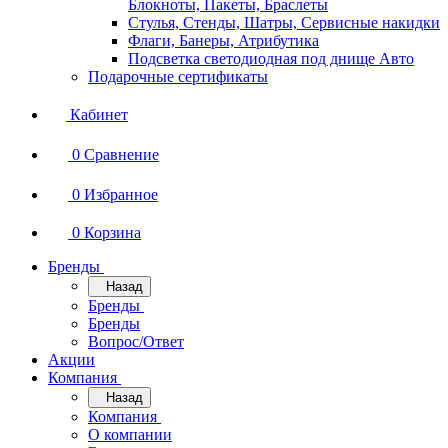
Блокноты, Пакеты, Браслеты
Стулья, Стенды, Шатры, Сервисные накидки
Флаги, Банеры, Атрибутика
Подсветка светодиодная под днище Авто
Подарочные сертификаты
Кабинет
0
Сравнение
0
Избранное
0
Корзина
Бренды
Назад
Бренды
Бренды
Вопрос/Ответ
Акции
Компания
Назад
Компания
О компании