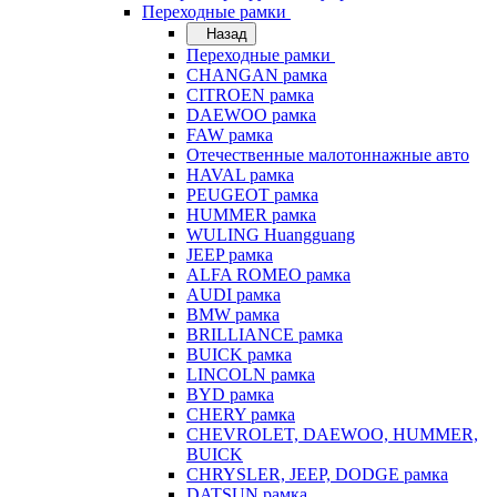
Переходные рамки
Назад
Переходные рамки
CHANGAN рамка
CITROEN рамка
DAEWOO рамка
FAW рамка
Отечественные малотоннажные авто
HAVAL рамка
PEUGEOT рамка
HUMMER рамка
WULING Huangguang
JEEP рамка
ALFA ROMEO рамка
AUDI рамка
BMW рамка
BRILLIANCE рамка
BUICK рамка
LINCOLN рамка
BYD рамка
CHERY рамка
CHEVROLET, DAEWOO, HUMMER,
BUICK
CHRYSLER, JEEP, DODGE рамка
DATSUN рамка