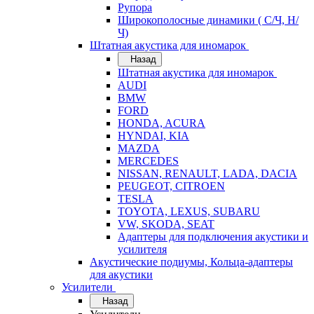
Рупора
Широкополосные динамики ( С/Ч, Н/
Ч)
Штатная акустика для иномарок
Назад
Штатная акустика для иномарок
AUDI
BMW
FORD
HONDA, ACURA
HYNDAI, KIA
MAZDA
MERCEDES
NISSAN, RENAULT, LADA, DACIA
PEUGEOT, CITROEN
TESLA
TOYOTA, LEXUS, SUBARU
VW, SKODA, SEAT
Адаптеры для подключения акустики и
усилителя
Акустические подиумы, Кольца-адаптеры
для акустики
Усилители
Назад