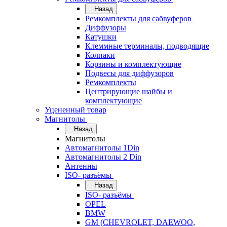
Назад
Ремкомплекты для сабвуферов
Диффузоры
Катушки
Клеммные терминалы, подводящие
Колпаки
Корзины и комплектующие
Подвесы для диффузоров
Ремкомплекты
Центрирующие шайбы и
комплектующие
Уцененный товар
Магнитолы
Назад
Магнитолы
Автомагнитолы 1Din
Автомагнитолы 2 Din
Антенны
ISO- разъёмы
Назад
ISO- разъёмы
OPEL
BMW
GM (CHEVROLET, DAEWOO,