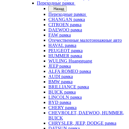
Переходные рамки
Назад
Переходные рамки
CHANGAN рамка
CITROEN рамка
DAEWOO рамка
FAW рамка
Отечественные малотоннажные авто
HAVAL рамка
PEUGEOT рамка
HUMMER рамка
WULING Huangguang
JEEP рамка
ALFA ROMEO рамка
AUDI рамка
BMW рамка
BRILLIANCE рамка
BUICK рамка
LINCOLN рамка
BYD рамка
CHERY рамка
CHEVROLET, DAEWOO, HUMMER,
BUICK
CHRYSLER, JEEP, DODGE рамка
DATSUN рамка