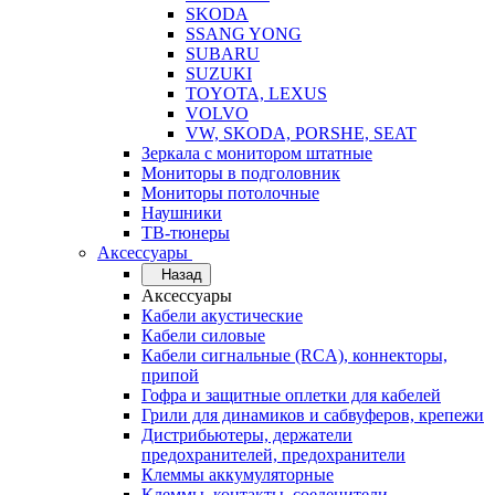
SKODA
SSANG YONG
SUBARU
SUZUKI
TOYOTA, LEXUS
VOLVO
VW, SKODA, PORSHE, SEAT
Зеркала с монитором штатные
Мониторы в подголовник
Мониторы потолочные
Наушники
ТВ-тюнеры
Аксессуары
Назад
Аксессуары
Кабели акустические
Кабели силовые
Кабели сигнальные (RCA), коннекторы,
припой
Гофра и защитные оплетки для кабелей
Грили для динамиков и сабвуферов, крепежи
Дистрибьютеры, держатели
предохранителей, предохранители
Клеммы аккумуляторные
Клеммы, контакты, соеденители