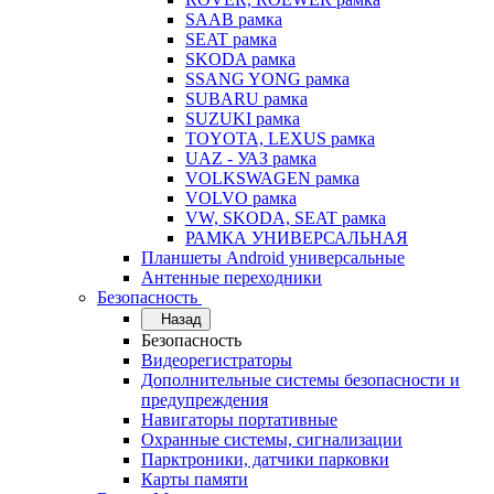
SAAB рамка
SEAT рамка
SKODA рамка
SSANG YONG рамка
SUBARU рамка
SUZUKI рамка
TOYOTA, LEXUS рамка
UAZ - УАЗ рамка
VOLKSWAGEN рамка
VOLVO рамка
VW, SKODA, SEAT рамка
РАМКА УНИВЕРСАЛЬНАЯ
Планшеты Android универсальные
Антенные переходники
Безопасность
Назад
Безопасность
Видеорегистраторы
Дополнительные системы безопасности и
предупреждения
Навигаторы портативные
Охранные системы, сигнализации
Парктроники, датчики парковки
Карты памяти