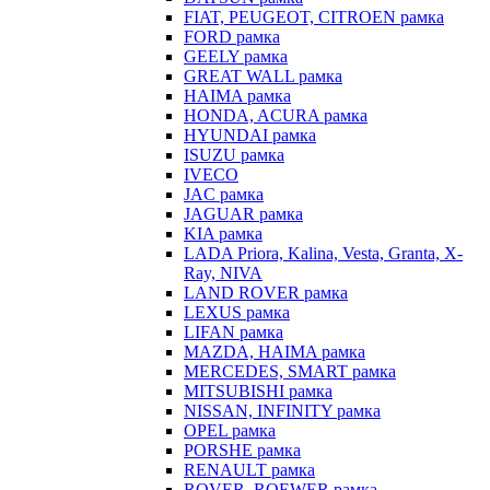
FIAT, PEUGEOT, CITROEN рамка
FORD рамка
GEELY рамка
GREAT WALL рамка
HAIMA рамка
HONDA, ACURA рамка
HYUNDAI рамка
ISUZU рамка
IVECO
JAC рамка
JAGUAR рамка
KIA рамка
LADA Priora, Kalina, Vesta, Granta, X-
Ray, NIVA
LAND ROVER рамка
LEXUS рамка
LIFAN рамка
MAZDA, HAIMA рамка
MERCEDES, SMART рамка
MITSUBISHI рамка
NISSAN, INFINITY рамка
OPEL рамка
PORSHE рамка
RENAULT рамка
ROVER, ROEWER рамка