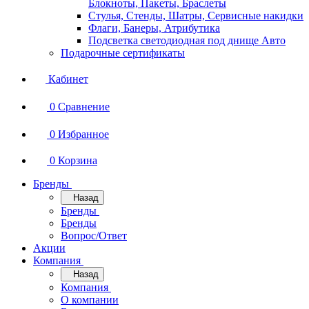
Блокноты, Пакеты, Браслеты
Стулья, Стенды, Шатры, Сервисные накидки
Флаги, Банеры, Атрибутика
Подсветка светодиодная под днище Авто
Подарочные сертификаты
Кабинет
0
Сравнение
0
Избранное
0
Корзина
Бренды
Назад
Бренды
Бренды
Вопрос/Ответ
Акции
Компания
Назад
Компания
О компании