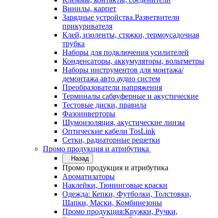
Винилы, карпет
Зарядные устройства.Разветвители
прикуривателя
Клей, изоленты, стяжки, термоусадочная
трубка
Наборы для подключения усилителей
Конденсаторы, аккумуляторы, вольтметры
Наборы инструментов для монтажа/
демонтажа авто аудио систем
Преобразователи напряжения
Терминалы сабвуферные и акустические
Тестовые диски, правила
Фазоинверторы
Шумоизоляция, акустические линзы
Оптические кабели TosLink
Сетки, радиаторные решетки
Промо продукция и атрибутика
Назад
Промо продукция и атрибутика
Ароматизаторы
Наклейки, Тюнинговые краски
Одежда: Кепки, Футболки, Толстовки,
Шапки, Маски, Комбинезоны
Промо продукция:Кружки, Ручки,