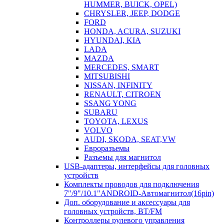
HUMMER, BUICK, OPEL)
CHRYSLER, JEEP, DODGE
FORD
HONDA, ACURA, SUZUKI
HYUNDAI, KIA
LADA
MAZDA
MERCEDES, SMART
MITSUBISHI
NISSAN, INFINITY
RENAULT, CITROEN
SSANG YONG
SUBARU
TOYOTA, LEXUS
VOLVO
AUDI, SKODA, SEAT,VW
Евроразъемы
Разъемы для магнитол
USB-адаптеры, интерфейсы для головных
устройств
Комплекты проводов для подключения
7"/9"/10.1"ANDROID-Автомагнитол(16pin)
Доп. оборудование и аксессуары для
головных устройств, BT/FM
Контроллеры рулевого управления