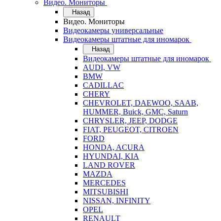
Видео. Мониторы
Назад
Видео. Мониторы
Видеокамеры универсальные
Видеокамеры штатные для иномарок
Назад
Видеокамеры штатные для иномарок
AUDI, VW
BMW
CADILLAC
CHERY
CHEVROLET, DAEWOO, SAAB,
HUMMER, Buick, GMC, Saturn
CHRYSLER, JEEP, DODGE
FIAT, PEUGEOT, CITROEN
FORD
HONDA, ACURA
HYUNDAI, KIA
LAND ROVER
MAZDA
MERCEDES
MITSUBISHI
NISSAN, INFINITY
OPEL
RENAULT