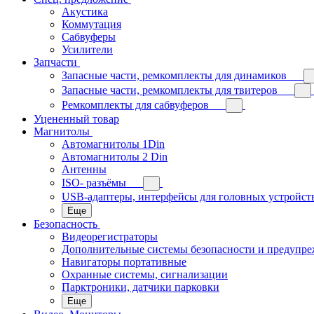
Акустика
Коммутация
Сабвуферы
Усилители
Запчасти
Запасные части, ремкомплекты для динамиков
Запасные части, ремкомплекты для твитеров
Ремкомплекты для сабвуферов
Уцененный товар
Магнитолы
Автомагнитолы 1Din
Автомагнитолы 2 Din
Антенны
ISO- разъёмы
USB-адаптеры, интерфейсы для головных устройст
Еще
Безопасность
Видеорегистраторы
Дополнительные системы безопасности и предупр
Навигаторы портативные
Охранные системы, сигнализации
Парктроники, датчики парковки
Еще