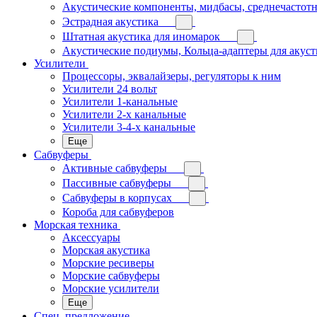
Акустические компоненты, мидбасы, среднечастотн
Эстрадная акустика
Штатная акустика для иномарок
Акустические подиумы, Кольца-адаптеры для акус
Усилители
Процессоры, эквалайзеры, регуляторы к ним
Усилители 24 вольт
Усилители 1-канальные
Усилители 2-х канальные
Усилители 3-4-х канальные
Еще
Сабвуферы
Активные сабвуферы
Пассивные сабвуферы
Сабвуферы в корпусах
Короба для сабвуферов
Морская техника
Аксессуары
Морская акустика
Морские ресиверы
Морские сабвуферы
Морские усилители
Еще
Спец. предложение