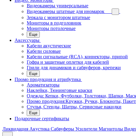
Видео. Мониторы
Видеокамеры универсальные
Видеокамеры штатные для иномарок
Зеркала с монитором штатные
Мониторы в подголовник
Мониторы потолочные
Еще
Аксессуары
Кабели акустические
Кабели силовые
Кабели сигнальные (RCA), коннекторы, припой
Гофра и защитные оплетки для кабелей
Грили для динамиков и сабвуферов, крепежи
Еще
Промо продукция и атрибутика
Ароматизаторы
Наклейки, Тюнинговые краски
Одежда: Кепки, Футболки, Толстовки, Шапки, Мас
Промо продукция:Кружки, Ручки, Блокноты, Пакет
Стулья, Стенды, Шатры, Сервисные накидки
Еще
Подарочные сертификаты
Ликвидация
Акустика
Сабвуферы
Усилители
Магнитолы
Виде