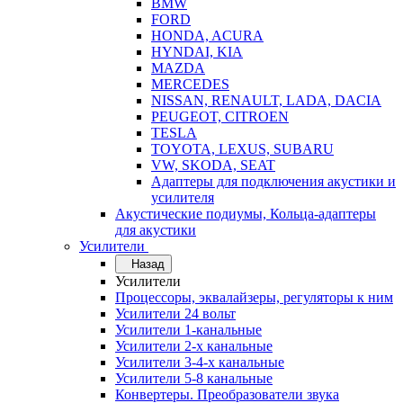
BMW
FORD
HONDA, ACURA
HYNDAI, KIA
MAZDA
MERCEDES
NISSAN, RENAULT, LADA, DACIA
PEUGEOT, CITROEN
TESLA
TOYOTA, LEXUS, SUBARU
VW, SKODA, SEAT
Адаптеры для подключения акустики и
усилителя
Акустические подиумы, Кольца-адаптеры
для акустики
Усилители
Назад
Усилители
Процессоры, эквалайзеры, регуляторы к ним
Усилители 24 вольт
Усилители 1-канальные
Усилители 2-х канальные
Усилители 3-4-х канальные
Усилители 5-8 канальные
Конвертеры. Преобразователи звука