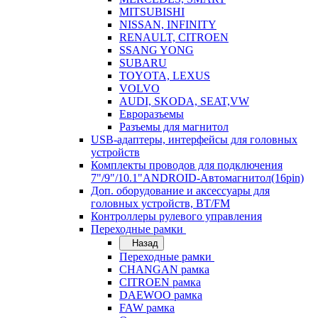
MITSUBISHI
NISSAN, INFINITY
RENAULT, CITROEN
SSANG YONG
SUBARU
TOYOTA, LEXUS
VOLVO
AUDI, SKODA, SEAT,VW
Евроразъемы
Разъемы для магнитол
USB-адаптеры, интерфейсы для головных
устройств
Комплекты проводов для подключения
7"/9"/10.1"ANDROID-Автомагнитол(16pin)
Доп. оборудование и аксессуары для
головных устройств, BT/FM
Контроллеры рулевого управления
Переходные рамки
Назад
Переходные рамки
CHANGAN рамка
CITROEN рамка
DAEWOO рамка
FAW рамка