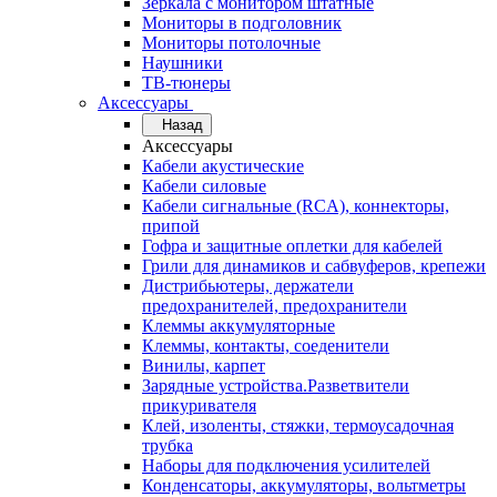
Зеркала с монитором штатные
Мониторы в подголовник
Мониторы потолочные
Наушники
ТВ-тюнеры
Аксессуары
Назад
Аксессуары
Кабели акустические
Кабели силовые
Кабели сигнальные (RCA), коннекторы,
припой
Гофра и защитные оплетки для кабелей
Грили для динамиков и сабвуферов, крепежи
Дистрибьютеры, держатели
предохранителей, предохранители
Клеммы аккумуляторные
Клеммы, контакты, соеденители
Винилы, карпет
Зарядные устройства.Разветвители
прикуривателя
Клей, изоленты, стяжки, термоусадочная
трубка
Наборы для подключения усилителей
Конденсаторы, аккумуляторы, вольтметры