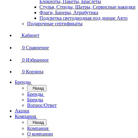
Блокноты, Пакеты, Браслеты
Стулья, Стенды, Шатры, Сервисные накидки
Флаги, Банеры, Атрибутика
Подсветка светодиодная под днище Авто
Подарочные сертификаты
Кабинет
0
Сравнение
0
Избранное
0
Корзина
Бренды
Назад
Бренды
Бренды
Вопрос/Ответ
Акции
Компания
Назад
Компания
О компании