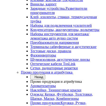
Винилы, карпет
Зарядные устройства.Разветвители
прикуривателя
Клей, изоленты, стяжки, термоусадочная
трубка
Наборы для подключения усилителей
Конденсаторы, аккумуляторы, вольтметры
Наборы инструментов для монтажа/
демонтажа авто аудио систем
Преобразователи напряжения
Терминалы сабвуферные и акустические
Тестовые диски, правила
Фазоинверторы
Шумоизоляция, акустические линзы
Оптические кабели TosLink
Сетки, радиаторные решетки
Промо продукция и атрибутика
Назад
Промо продукция и атрибутика
Ароматизаторы
Наклейки, Тюнинговые краски
Одежда: Кепки, Футболки, Толстовки,
Шапки, Маски, Комбинезоны
Промо продукция:Кружки, Ручки,