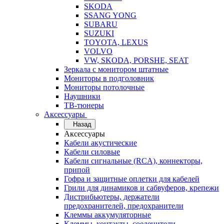
SKODA
SSANG YONG
SUBARU
SUZUKI
TOYOTA, LEXUS
VOLVO
VW, SKODA, PORSHE, SEAT
Зеркала с монитором штатные
Мониторы в подголовник
Мониторы потолочные
Наушники
ТВ-тюнеры
Аксессуары
Назад
Аксессуары
Кабели акустические
Кабели силовые
Кабели сигнальные (RCA), коннекторы,
припой
Гофра и защитные оплетки для кабелей
Грили для динамиков и сабвуферов, крепежи
Дистрибьютеры, держатели
предохранителей, предохранители
Клеммы аккумуляторные
Клеммы, контакты, соеденители