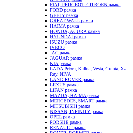
FIAT, PEUGEOT, CITROEN рамка
FORD рамка
GEELY рамка
GREAT WALL рамка
HAIMA рамка
HONDA, ACURA рамка
HYUNDAI рамка
ISUZU рамка
IVECO
JAC рамка
JAGUAR рамка
KIA рамка
LADA Priora, Kalina, Vesta, Granta, X-
Ray, NIVA
LAND ROVER рамка
LEXUS рамка
LIFAN рамка
MAZDA, HAIMA рамка
MERCEDES, SMART рамка
MITSUBISHI рамка
NISSAN, INFINITY рамка
OPEL рамка
PORSHE рамка
RENAULT рамка
ROVER, ROEWER рамка