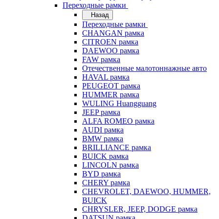
Переходные рамки
Назад
Переходные рамки
CHANGAN рамка
CITROEN рамка
DAEWOO рамка
FAW рамка
Отечественные малотоннажные авто
HAVAL рамка
PEUGEOT рамка
HUMMER рамка
WULING Huangguang
JEEP рамка
ALFA ROMEO рамка
AUDI рамка
BMW рамка
BRILLIANCE рамка
BUICK рамка
LINCOLN рамка
BYD рамка
CHERY рамка
CHEVROLET, DAEWOO, HUMMER,
BUICK
CHRYSLER, JEEP, DODGE рамка
DATSUN рамка