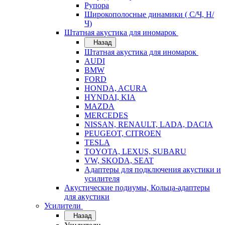
Рупора
Широкополосные динамики ( С/Ч, Н/
Ч)
Штатная акустика для иномарок
Назад
Штатная акустика для иномарок
AUDI
BMW
FORD
HONDA, ACURA
HYNDAI, KIA
MAZDA
MERCEDES
NISSAN, RENAULT, LADA, DACIA
PEUGEOT, CITROEN
TESLA
TOYOTA, LEXUS, SUBARU
VW, SKODA, SEAT
Адаптеры для подключения акустики и
усилителя
Акустические подиумы, Кольца-адаптеры
для акустики
Усилители
Назад