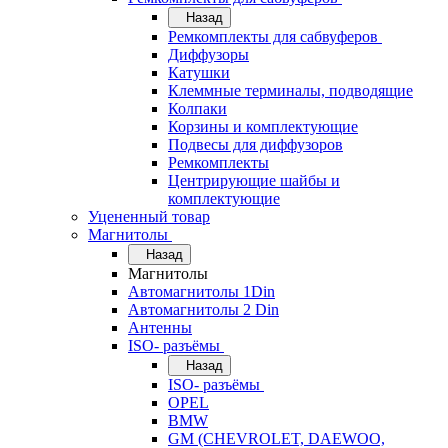
Назад
Ремкомплекты для сабвуферов
Диффузоры
Катушки
Клеммные терминалы, подводящие
Колпаки
Корзины и комплектующие
Подвесы для диффузоров
Ремкомплекты
Центрирующие шайбы и
комплектующие
Уцененный товар
Магнитолы
Назад
Магнитолы
Автомагнитолы 1Din
Автомагнитолы 2 Din
Антенны
ISO- разъёмы
Назад
ISO- разъёмы
OPEL
BMW
GM (CHEVROLET, DAEWOO,