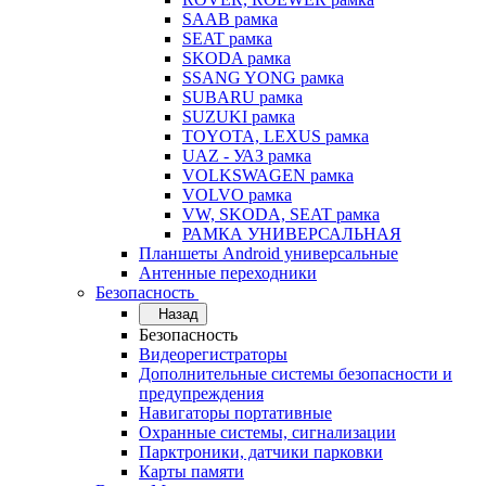
SAAB рамка
SEAT рамка
SKODA рамка
SSANG YONG рамка
SUBARU рамка
SUZUKI рамка
TOYOTA, LEXUS рамка
UAZ - УАЗ рамка
VOLKSWAGEN рамка
VOLVO рамка
VW, SKODA, SEAT рамка
РАМКА УНИВЕРСАЛЬНАЯ
Планшеты Android универсальные
Антенные переходники
Безопасность
Назад
Безопасность
Видеорегистраторы
Дополнительные системы безопасности и
предупреждения
Навигаторы портативные
Охранные системы, сигнализации
Парктроники, датчики парковки
Карты памяти