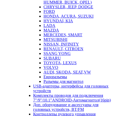
HUMMER, BUICK, OPEL)
CHRYSLER, JEEP, DODGE
FORD
HONDA, ACURA, SUZUKI
HYUNDAI, KIA
LADA
MAZDA
MERCEDES, SMART
MITSUBISHI
NISSAN, INFINITY
RENAULT, CITROEN
SSANG YONG
SUBARU
TOYOTA, LEXUS
VOLVO
AUDI, SKODA, SEAT,VW
Евроразъемы
Разъемы для магнитол
USB-адаптеры, интерфейсы для головных
устройств
Комплекты проводов для подключения
7"/9"/10.1"ANDROID-Автомагнитол(16pin)
Доп. оборудование и аксессуары для
головных устройств, BT/FM
Контроллеры рулевого управления