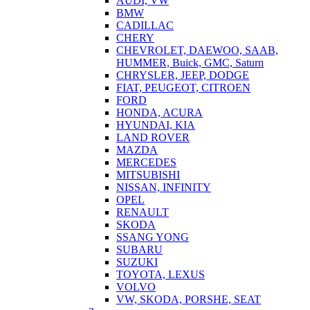
AUDI, VW
BMW
CADILLAC
CHERY
CHEVROLET, DAEWOO, SAAB,
HUMMER, Buick, GMC, Saturn
CHRYSLER, JEEP, DODGE
FIAT, PEUGEOT, CITROEN
FORD
HONDA, ACURA
HYUNDAI, KIA
LAND ROVER
MAZDA
MERCEDES
MITSUBISHI
NISSAN, INFINITY
OPEL
RENAULT
SKODA
SSANG YONG
SUBARU
SUZUKI
TOYOTA, LEXUS
VOLVO
VW, SKODA, PORSHE, SEAT