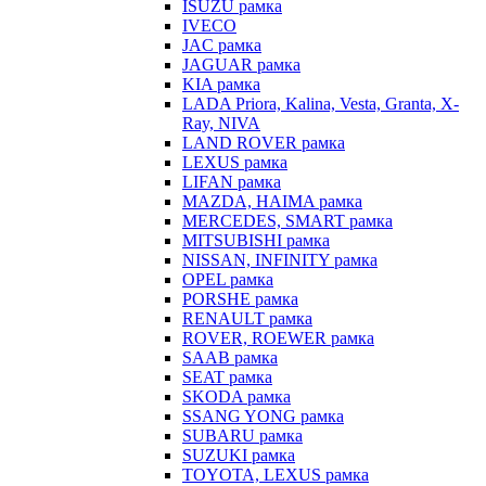
ISUZU рамка
IVECO
JAC рамка
JAGUAR рамка
KIA рамка
LADA Priora, Kalina, Vesta, Granta, X-
Ray, NIVA
LAND ROVER рамка
LEXUS рамка
LIFAN рамка
MAZDA, HAIMA рамка
MERCEDES, SMART рамка
MITSUBISHI рамка
NISSAN, INFINITY рамка
OPEL рамка
PORSHE рамка
RENAULT рамка
ROVER, ROEWER рамка
SAAB рамка
SEAT рамка
SKODA рамка
SSANG YONG рамка
SUBARU рамка
SUZUKI рамка
TOYOTA, LEXUS рамка