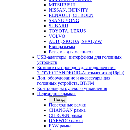
MITSUBISHI
NISSAN, INFINITY
RENAULT, CITROEN
SSANG YONG
SUBARU
TOYOTA, LEXUS
VOLVO
AUDI, SKODA, SEAT,VW
Евроразъемы
Разъемы для магнитол
USB-адаптеры, интерфейсы для головных
устройств
Комплекты проводов для подключения
7"/9"/10.1"ANDROID-Автомагнитол(16pin)
Доп. оборудование и аксессуары для
головных устройств, BT/FM
Контроллеры рулевого управления
Переходные рамки
Назад
Переходные рамки
CHANGAN рамка
CITROEN рамка
DAEWOO рамка
FAW рамка