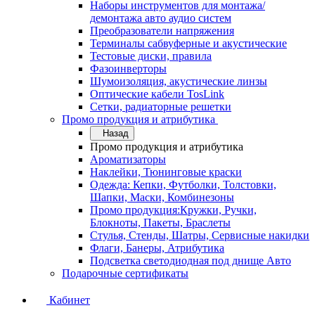
Наборы инструментов для монтажа/
демонтажа авто аудио систем
Преобразователи напряжения
Терминалы сабвуферные и акустические
Тестовые диски, правила
Фазоинверторы
Шумоизоляция, акустические линзы
Оптические кабели TosLink
Сетки, радиаторные решетки
Промо продукция и атрибутика
Назад
Промо продукция и атрибутика
Ароматизаторы
Наклейки, Тюнинговые краски
Одежда: Кепки, Футболки, Толстовки,
Шапки, Маски, Комбинезоны
Промо продукция:Кружки, Ручки,
Блокноты, Пакеты, Браслеты
Стулья, Стенды, Шатры, Сервисные накидки
Флаги, Банеры, Атрибутика
Подсветка светодиодная под днище Авто
Подарочные сертификаты
Кабинет