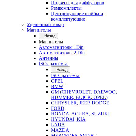
Подвесы для диффузоров
Ремкомплекты
Центрирующие шайбы и
комплектующие
Уцененный товар
Магнитолы
Назад
Магнитолы
Автомагнитолы 1Din
Автомагнитолы 2 Din
Антенны
ISO- разъёмы
Назад
ISO- разъёмы
OPEL
BMW
GM (CHEVROLET, DAEWOO,
HUMMER, BUICK, OPEL)
CHRYSLER, JEEP, DODGE
FORD
HONDA, ACURA, SUZUKI
HYUNDAI, KIA
LADA
MAZDA
MERCEDES, SMART