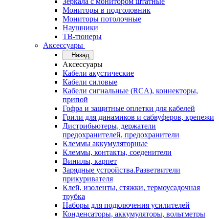
Зеркала с монитором штатные
Мониторы в подголовник
Мониторы потолочные
Наушники
ТВ-тюнеры
Аксессуары
Назад
Аксессуары
Кабели акустические
Кабели силовые
Кабели сигнальные (RCA), коннекторы,
припой
Гофра и защитные оплетки для кабелей
Грили для динамиков и сабвуферов, крепежи
Дистрибьютеры, держатели
предохранителей, предохранители
Клеммы аккумуляторные
Клеммы, контакты, соеденители
Винилы, карпет
Зарядные устройства.Разветвители
прикуривателя
Клей, изоленты, стяжки, термоусадочная
трубка
Наборы для подключения усилителей
Конденсаторы, аккумуляторы, вольтметры