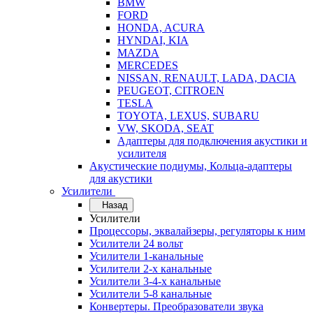
BMW
FORD
HONDA, ACURA
HYNDAI, KIA
MAZDA
MERCEDES
NISSAN, RENAULT, LADA, DACIA
PEUGEOT, CITROEN
TESLA
TOYOTA, LEXUS, SUBARU
VW, SKODA, SEAT
Адаптеры для подключения акустики и
усилителя
Акустические подиумы, Кольца-адаптеры
для акустики
Усилители
Назад
Усилители
Процессоры, эквалайзеры, регуляторы к ним
Усилители 24 вольт
Усилители 1-канальные
Усилители 2-х канальные
Усилители 3-4-х канальные
Усилители 5-8 канальные
Конвертеры. Преобразователи звука