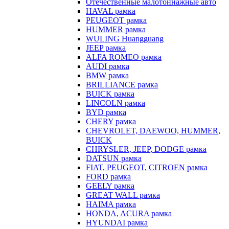
Отечественные малотоннажные авто
HAVAL рамка
PEUGEOT рамка
HUMMER рамка
WULING Huangguang
JEEP рамка
ALFA ROMEO рамка
AUDI рамка
BMW рамка
BRILLIANCE рамка
BUICK рамка
LINCOLN рамка
BYD рамка
CHERY рамка
CHEVROLET, DAEWOO, HUMMER,
BUICK
CHRYSLER, JEEP, DODGE рамка
DATSUN рамка
FIAT, PEUGEOT, CITROEN рамка
FORD рамка
GEELY рамка
GREAT WALL рамка
HAIMA рамка
HONDA, ACURA рамка
HYUNDAI рамка