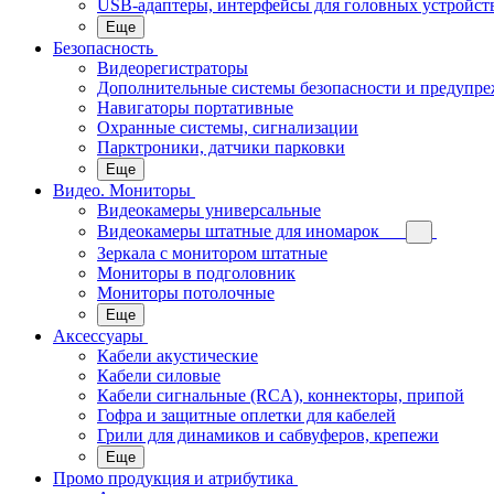
USB-адаптеры, интерфейсы для головных устройст
Еще
Безопасность
Видеорегистраторы
Дополнительные системы безопасности и предупр
Навигаторы портативные
Охранные системы, сигнализации
Парктроники, датчики парковки
Еще
Видео. Мониторы
Видеокамеры универсальные
Видеокамеры штатные для иномарок
Зеркала с монитором штатные
Мониторы в подголовник
Мониторы потолочные
Еще
Аксессуары
Кабели акустические
Кабели силовые
Кабели сигнальные (RCA), коннекторы, припой
Гофра и защитные оплетки для кабелей
Грили для динамиков и сабвуферов, крепежи
Еще
Промо продукция и атрибутика