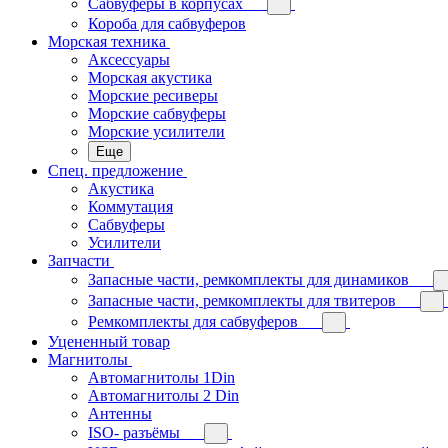
Сабвуферы в корпусах
Короба для сабвуферов
Морская техника
Аксессуары
Морская акустика
Морские ресиверы
Морские сабвуферы
Морские усилители
Еще
Спец. предложение
Акустика
Коммутация
Сабвуферы
Усилители
Запчасти
Запасные части, ремкомплекты для динамиков
Запасные части, ремкомплекты для твитеров
Ремкомплекты для сабвуферов
Уцененный товар
Магнитолы
Автомагнитолы 1Din
Автомагнитолы 2 Din
Антенны
ISO- разъёмы