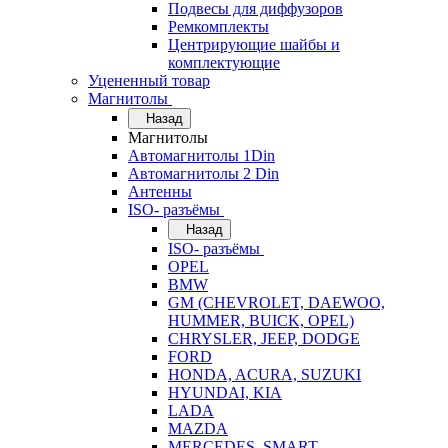
Подвесы для диффузоров
Ремкомплекты
Центрирующие шайбы и
комплектующие
Уцененный товар
Магнитолы
Назад
Магнитолы
Автомагнитолы 1Din
Автомагнитолы 2 Din
Антенны
ISO- разъёмы
Назад
ISO- разъёмы
OPEL
BMW
GM (CHEVROLET, DAEWOO,
HUMMER, BUICK, OPEL)
CHRYSLER, JEEP, DODGE
FORD
HONDA, ACURA, SUZUKI
HYUNDAI, KIA
LADA
MAZDA
MERCEDES, SMART