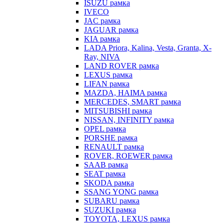
ISUZU рамка
IVECO
JAC рамка
JAGUAR рамка
KIA рамка
LADA Priora, Kalina, Vesta, Granta, X-
Ray, NIVA
LAND ROVER рамка
LEXUS рамка
LIFAN рамка
MAZDA, HAIMA рамка
MERCEDES, SMART рамка
MITSUBISHI рамка
NISSAN, INFINITY рамка
OPEL рамка
PORSHE рамка
RENAULT рамка
ROVER, ROEWER рамка
SAAB рамка
SEAT рамка
SKODA рамка
SSANG YONG рамка
SUBARU рамка
SUZUKI рамка
TOYOTA, LEXUS рамка