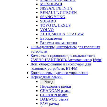
MITSUBISHI
NISSAN, INFINITY
RENAULT, CITROEN
SSANG YONG
SUBARU
TOYOTA, LEXUS
VOLVO
AUDI, SKODA, SEAT,VW
Евроразъемы
Разъемы для магнитол
USB-адаптеры, интерфейсы для головных
устройств
Комплекты проводов для подключения
7"/9"/10.1"ANDROID-Автомагнитол(16pin)
Доп. оборудование и аксессуары для
головных устройств, BT/FM
Контроллеры рулевого управления
Переходные рамки
Назад
Переходные рамки
CHANGAN рамка
CITROEN рамка
DAEWOO рамка
FAW рамка