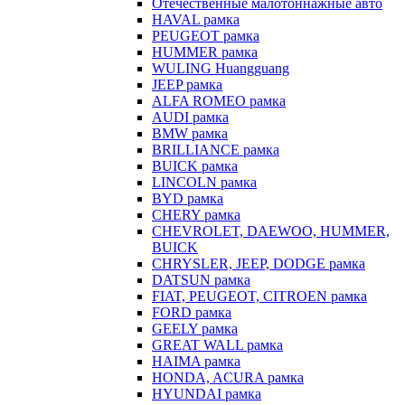
Отечественные малотоннажные авто
HAVAL рамка
PEUGEOT рамка
HUMMER рамка
WULING Huangguang
JEEP рамка
ALFA ROMEO рамка
AUDI рамка
BMW рамка
BRILLIANCE рамка
BUICK рамка
LINCOLN рамка
BYD рамка
CHERY рамка
CHEVROLET, DAEWOO, HUMMER,
BUICK
CHRYSLER, JEEP, DODGE рамка
DATSUN рамка
FIAT, PEUGEOT, CITROEN рамка
FORD рамка
GEELY рамка
GREAT WALL рамка
HAIMA рамка
HONDA, ACURA рамка
HYUNDAI рамка