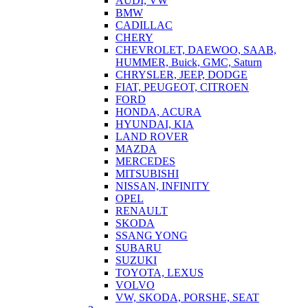
AUDI, VW
BMW
CADILLAC
CHERY
CHEVROLET, DAEWOO, SAAB,
HUMMER, Buick, GMC, Saturn
CHRYSLER, JEEP, DODGE
FIAT, PEUGEOT, CITROEN
FORD
HONDA, ACURA
HYUNDAI, KIA
LAND ROVER
MAZDA
MERCEDES
MITSUBISHI
NISSAN, INFINITY
OPEL
RENAULT
SKODA
SSANG YONG
SUBARU
SUZUKI
TOYOTA, LEXUS
VOLVO
VW, SKODA, PORSHE, SEAT