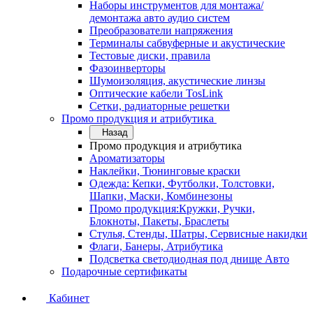
Наборы инструментов для монтажа/
демонтажа авто аудио систем
Преобразователи напряжения
Терминалы сабвуферные и акустические
Тестовые диски, правила
Фазоинверторы
Шумоизоляция, акустические линзы
Оптические кабели TosLink
Сетки, радиаторные решетки
Промо продукция и атрибутика
Назад
Промо продукция и атрибутика
Ароматизаторы
Наклейки, Тюнинговые краски
Одежда: Кепки, Футболки, Толстовки,
Шапки, Маски, Комбинезоны
Промо продукция:Кружки, Ручки,
Блокноты, Пакеты, Браслеты
Стулья, Стенды, Шатры, Сервисные накидки
Флаги, Банеры, Атрибутика
Подсветка светодиодная под днище Авто
Подарочные сертификаты
Кабинет