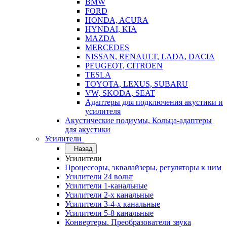
BMW
FORD
HONDA, ACURA
HYNDAI, KIA
MAZDA
MERCEDES
NISSAN, RENAULT, LADA, DACIA
PEUGEOT, CITROEN
TESLA
TOYOTA, LEXUS, SUBARU
VW, SKODA, SEAT
Адаптеры для подключения акустики и
усилителя
Акустические подиумы, Кольца-адаптеры
для акустики
Усилители
Назад
Усилители
Процессоры, эквалайзеры, регуляторы к ним
Усилители 24 вольт
Усилители 1-канальные
Усилители 2-х канальные
Усилители 3-4-х канальные
Усилители 5-8 канальные
Конвертеры. Преобразователи звука