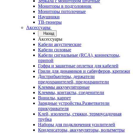
Зеркала с монитором штатные
Мониторы в подголовник
Мониторы потолочные
Наушники
ТВ-тюнеры
Аксессуары
Назад
Аксессуары
Кабели акустические
Кабели силовые
Кабели сигнальные (RCA), коннекторы,
припой
Гофра и защитные оплетки для кабелей
Грили для динамиков и сабвуферов, крепежи
Дистрибьютеры, держатели
предохранителей, предохранители
Клеммы аккумуляторные
Клеммы, контакты, соеденители
Винилы, карпет
Зарядные устройства.Разветвители
прикуривателя
Клей, изоленты, стяжки, термоусадочная
трубка
Наборы для подключения усилителей
Конденсаторы, аккумуляторы, вольтметры