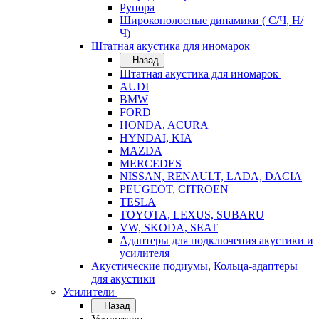
Рупора
Широкополосные динамики ( С/Ч, Н/
Ч)
Штатная акустика для иномарок
Назад
Штатная акустика для иномарок
AUDI
BMW
FORD
HONDA, ACURA
HYNDAI, KIA
MAZDA
MERCEDES
NISSAN, RENAULT, LADA, DACIA
PEUGEOT, CITROEN
TESLA
TOYOTA, LEXUS, SUBARU
VW, SKODA, SEAT
Адаптеры для подключения акустики и
усилителя
Акустические подиумы, Кольца-адаптеры
для акустики
Усилители
Назад