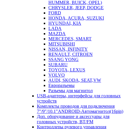
HUMMER, BUICK, OPEL)
CHRYSLER, JEEP, DODGE
FORD
HONDA, ACURA, SUZUKI
HYUNDAI, KIA
LADA
MAZDA
MERCEDES, SMART
MITSUBISHI
NISSAN, INFINITY
RENAULT, CITROEN
SSANG YONG
SUBARU
TOYOTA, LEXUS
VOLVO
AUDI, SKODA, SEAT,VW
Евроразъемы
Разъемы для магнитол
USB-адаптеры, интерфейсы для головных
устройств
Комплекты проводов для подключения
7"/9"/10.1"ANDROID-Автомагнитол(16pin)
Доп. оборудование и аксессуары для
головных устройств, BT/FM
Контроллеры рулевого управления