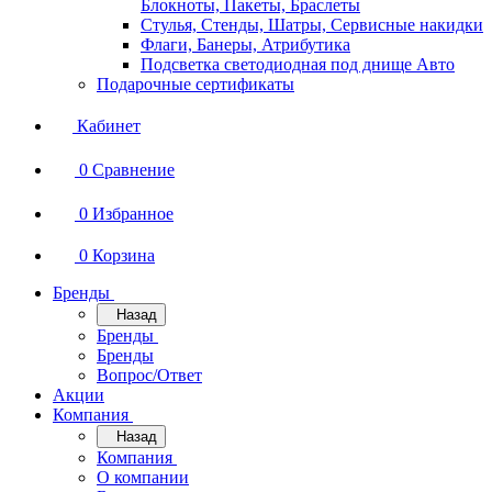
Блокноты, Пакеты, Браслеты
Стулья, Стенды, Шатры, Сервисные накидки
Флаги, Банеры, Атрибутика
Подсветка светодиодная под днище Авто
Подарочные сертификаты
Кабинет
0
Сравнение
0
Избранное
0
Корзина
Бренды
Назад
Бренды
Бренды
Вопрос/Ответ
Акции
Компания
Назад
Компания
О компании