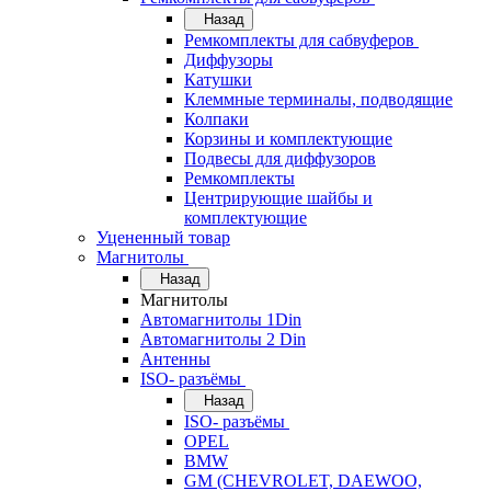
Назад
Ремкомплекты для сабвуферов
Диффузоры
Катушки
Клеммные терминалы, подводящие
Колпаки
Корзины и комплектующие
Подвесы для диффузоров
Ремкомплекты
Центрирующие шайбы и
комплектующие
Уцененный товар
Магнитолы
Назад
Магнитолы
Автомагнитолы 1Din
Автомагнитолы 2 Din
Антенны
ISO- разъёмы
Назад
ISO- разъёмы
OPEL
BMW
GM (CHEVROLET, DAEWOO,