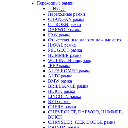
Переходные рамки
Назад
Переходные рамки
CHANGAN рамка
CITROEN рамка
DAEWOO рамка
FAW рамка
Отечественные малотоннажные авто
HAVAL рамка
PEUGEOT рамка
HUMMER рамка
WULING Huangguang
JEEP рамка
ALFA ROMEO рамка
AUDI рамка
BMW рамка
BRILLIANCE рамка
BUICK рамка
LINCOLN рамка
BYD рамка
CHERY рамка
CHEVROLET, DAEWOO, HUMMER,
BUICK
CHRYSLER, JEEP, DODGE рамка
DATSUN рамка