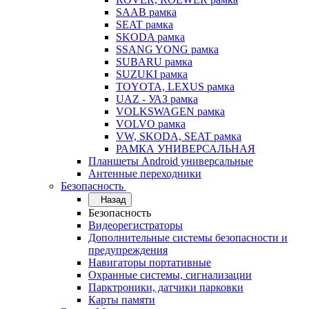
SAAB рамка
SEAT рамка
SKODA рамка
SSANG YONG рамка
SUBARU рамка
SUZUKI рамка
TOYOTA, LEXUS рамка
UAZ - УАЗ рамка
VOLKSWAGEN рамка
VOLVO рамка
VW, SKODA, SEAT рамка
РАМКА УНИВЕРСАЛЬНАЯ
Планшеты Android универсальные
Антенные переходники
Безопасность
Назад
Безопасность
Видеорегистраторы
Дополнительные системы безопасности и
предупреждения
Навигаторы портативные
Охранные системы, сигнализации
Парктроники, датчики парковки
Карты памяти