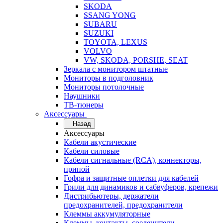
SKODA
SSANG YONG
SUBARU
SUZUKI
TOYOTA, LEXUS
VOLVO
VW, SKODA, PORSHE, SEAT
Зеркала с монитором штатные
Мониторы в подголовник
Мониторы потолочные
Наушники
ТВ-тюнеры
Аксессуары
Назад
Аксессуары
Кабели акустические
Кабели силовые
Кабели сигнальные (RCA), коннекторы,
припой
Гофра и защитные оплетки для кабелей
Грили для динамиков и сабвуферов, крепежи
Дистрибьютеры, держатели
предохранителей, предохранители
Клеммы аккумуляторные
Клеммы, контакты, соеденители