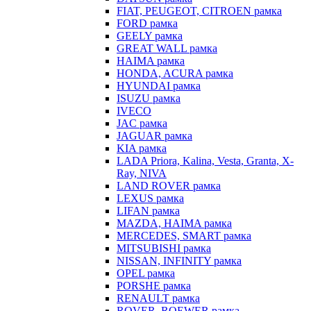
FIAT, PEUGEOT, CITROEN рамка
FORD рамка
GEELY рамка
GREAT WALL рамка
HAIMA рамка
HONDA, ACURA рамка
HYUNDAI рамка
ISUZU рамка
IVECO
JAC рамка
JAGUAR рамка
KIA рамка
LADA Priora, Kalina, Vesta, Granta, X-
Ray, NIVA
LAND ROVER рамка
LEXUS рамка
LIFAN рамка
MAZDA, HAIMA рамка
MERCEDES, SMART рамка
MITSUBISHI рамка
NISSAN, INFINITY рамка
OPEL рамка
PORSHE рамка
RENAULT рамка
ROVER, ROEWER рамка