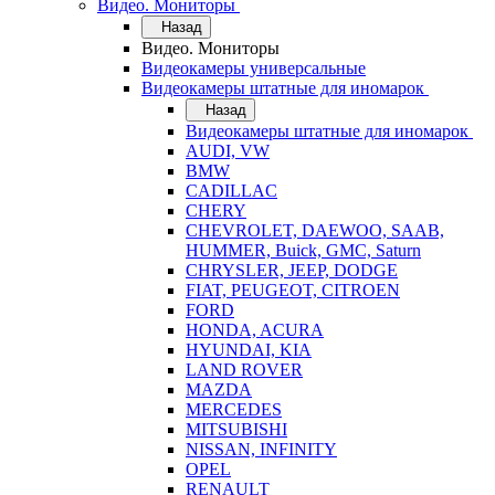
Видео. Мониторы
Назад
Видео. Мониторы
Видеокамеры универсальные
Видеокамеры штатные для иномарок
Назад
Видеокамеры штатные для иномарок
AUDI, VW
BMW
CADILLAC
CHERY
CHEVROLET, DAEWOO, SAAB,
HUMMER, Buick, GMC, Saturn
CHRYSLER, JEEP, DODGE
FIAT, PEUGEOT, CITROEN
FORD
HONDA, ACURA
HYUNDAI, KIA
LAND ROVER
MAZDA
MERCEDES
MITSUBISHI
NISSAN, INFINITY
OPEL
RENAULT