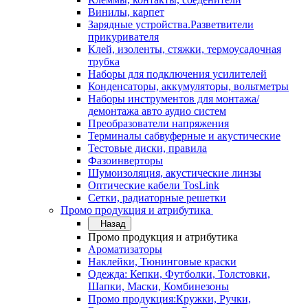
Винилы, карпет
Зарядные устройства.Разветвители
прикуривателя
Клей, изоленты, стяжки, термоусадочная
трубка
Наборы для подключения усилителей
Конденсаторы, аккумуляторы, вольтметры
Наборы инструментов для монтажа/
демонтажа авто аудио систем
Преобразователи напряжения
Терминалы сабвуферные и акустические
Тестовые диски, правила
Фазоинверторы
Шумоизоляция, акустические линзы
Оптические кабели TosLink
Сетки, радиаторные решетки
Промо продукция и атрибутика
Назад
Промо продукция и атрибутика
Ароматизаторы
Наклейки, Тюнинговые краски
Одежда: Кепки, Футболки, Толстовки,
Шапки, Маски, Комбинезоны
Промо продукция:Кружки, Ручки,