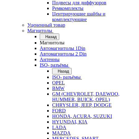
Подвесы для диффузоров
Ремкомплекты
Центрирующие шайбы и
комплектующие
Уцененный товар
Магнитолы
Назад
Магнитолы
Автомагнитолы 1Din
Автомагнитолы 2 Din
Антенны
ISO- разъёмы
Назад
ISO- разъёмы
OPEL
BMW
GM (CHEVROLET, DAEWOO,
HUMMER, BUICK, OPEL)
CHRYSLER, JEEP, DODGE
FORD
HONDA, ACURA, SUZUKI
HYUNDAI, KIA
LADA
MAZDA
MERCEDES, SMART