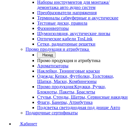
Наборы инструментов для монтажа/
демонтажа авто аудио систем
Преобразователи напряжения
Терминалы сабвуферные и акустические
Тестовые диски, правила
Фазоинверторы
Шумоизоляция, акустические линзы
Оптические кабели TosLink
Сетки, радиаторные решетки
Промо продукция и атрибутика
Назад
Промо продукция и атрибутика
Ароматизаторы
Наклейки, Тюнинговые краски
Одежда: Кепки, Футболки, Толстовки,
Шапки, Маски, Комбинезоны
Промо продукция:Кружки, Ручки,
Блокноты, Пакеты, Браслеты
Стулья, Стенды, Шатры, Сервисные накидки
Флаги, Банеры, Атрибутика
Подсветка светодиодная под днище Авто
Подарочные сертификаты
Кабинет