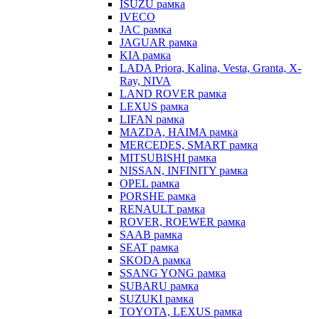
ISUZU рамка
IVECO
JAC рамка
JAGUAR рамка
KIA рамка
LADA Priora, Kalina, Vesta, Granta, X-
Ray, NIVA
LAND ROVER рамка
LEXUS рамка
LIFAN рамка
MAZDA, HAIMA рамка
MERCEDES, SMART рамка
MITSUBISHI рамка
NISSAN, INFINITY рамка
OPEL рамка
PORSHE рамка
RENAULT рамка
ROVER, ROEWER рамка
SAAB рамка
SEAT рамка
SKODA рамка
SSANG YONG рамка
SUBARU рамка
SUZUKI рамка
TOYOTA, LEXUS рамка