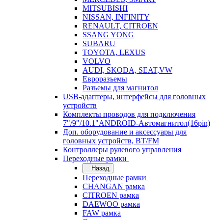
MITSUBISHI
NISSAN, INFINITY
RENAULT, CITROEN
SSANG YONG
SUBARU
TOYOTA, LEXUS
VOLVO
AUDI, SKODA, SEAT,VW
Евроразъемы
Разъемы для магнитол
USB-адаптеры, интерфейсы для головных
устройств
Комплекты проводов для подключения
7"/9"/10.1"ANDROID-Автомагнитол(16pin)
Доп. оборудование и аксессуары для
головных устройств, BT/FM
Контроллеры рулевого управления
Переходные рамки
Назад
Переходные рамки
CHANGAN рамка
CITROEN рамка
DAEWOO рамка
FAW рамка