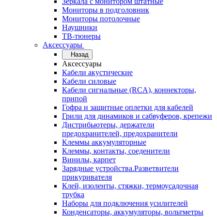
Зеркала с монитором штатные
Мониторы в подголовник
Мониторы потолочные
Наушники
ТВ-тюнеры
Аксессуары
Назад
Аксессуары
Кабели акустические
Кабели силовые
Кабели сигнальные (RCA), коннекторы,
припой
Гофра и защитные оплетки для кабелей
Грили для динамиков и сабвуферов, крепежи
Дистрибьютеры, держатели
предохранителей, предохранители
Клеммы аккумуляторные
Клеммы, контакты, соеденители
Винилы, карпет
Зарядные устройства.Разветвители
прикуривателя
Клей, изоленты, стяжки, термоусадочная
трубка
Наборы для подключения усилителей
Конденсаторы, аккумуляторы, вольтметры