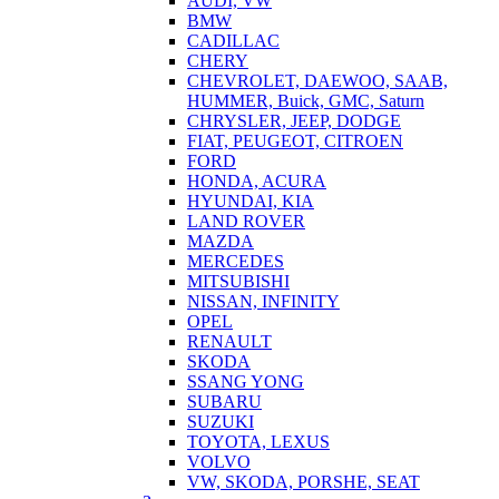
AUDI, VW
BMW
CADILLAC
CHERY
CHEVROLET, DAEWOO, SAAB,
HUMMER, Buick, GMC, Saturn
CHRYSLER, JEEP, DODGE
FIAT, PEUGEOT, CITROEN
FORD
HONDA, ACURA
HYUNDAI, KIA
LAND ROVER
MAZDA
MERCEDES
MITSUBISHI
NISSAN, INFINITY
OPEL
RENAULT
SKODA
SSANG YONG
SUBARU
SUZUKI
TOYOTA, LEXUS
VOLVO
VW, SKODA, PORSHE, SEAT