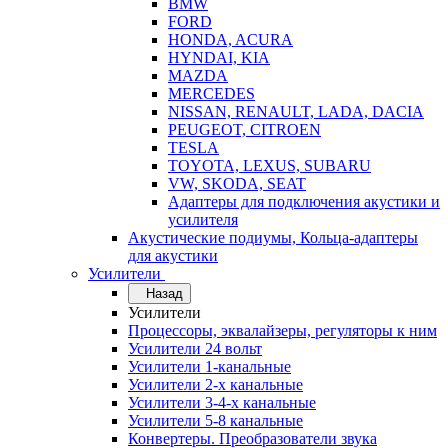
BMW
FORD
HONDA, ACURA
HYNDAI, KIA
MAZDA
MERCEDES
NISSAN, RENAULT, LADA, DACIA
PEUGEOT, CITROEN
TESLA
TOYOTA, LEXUS, SUBARU
VW, SKODA, SEAT
Адаптеры для подключения акустики и
усилителя
Акустические подиумы, Кольца-адаптеры
для акустики
Усилители
Назад
Усилители
Процессоры, эквалайзеры, регуляторы к ним
Усилители 24 вольт
Усилители 1-канальные
Усилители 2-х канальные
Усилители 3-4-х канальные
Усилители 5-8 канальные
Конвертеры. Преобразователи звука