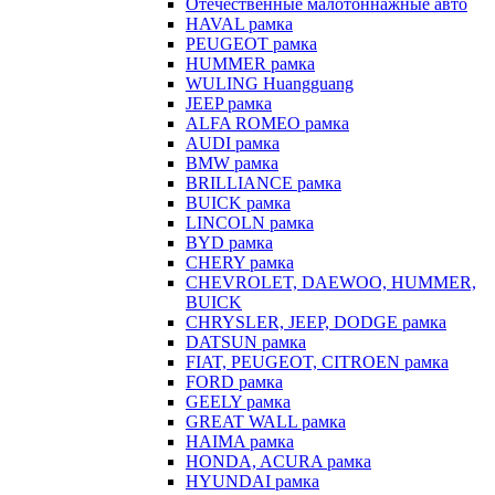
Отечественные малотоннажные авто
HAVAL рамка
PEUGEOT рамка
HUMMER рамка
WULING Huangguang
JEEP рамка
ALFA ROMEO рамка
AUDI рамка
BMW рамка
BRILLIANCE рамка
BUICK рамка
LINCOLN рамка
BYD рамка
CHERY рамка
CHEVROLET, DAEWOO, HUMMER,
BUICK
CHRYSLER, JEEP, DODGE рамка
DATSUN рамка
FIAT, PEUGEOT, CITROEN рамка
FORD рамка
GEELY рамка
GREAT WALL рамка
HAIMA рамка
HONDA, ACURA рамка
HYUNDAI рамка