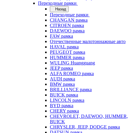
Переходные рамки
Назад
Переходные рамки
CHANGAN рамка
CITROEN рамка
DAEWOO рамка
FAW рамка
Отечественные малотоннажные авто
HAVAL рамка
PEUGEOT рамка
HUMMER рамка
WULING Huangguang
JEEP рамка
ALFA ROMEO рамка
AUDI рамка
BMW рамка
BRILLIANCE рамка
BUICK рамка
LINCOLN рамка
BYD рамка
CHERY рамка
CHEVROLET, DAEWOO, HUMMER,
BUICK
CHRYSLER, JEEP, DODGE рамка
DATSUN рамка