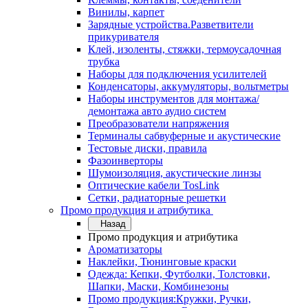
Винилы, карпет
Зарядные устройства.Разветвители
прикуривателя
Клей, изоленты, стяжки, термоусадочная
трубка
Наборы для подключения усилителей
Конденсаторы, аккумуляторы, вольтметры
Наборы инструментов для монтажа/
демонтажа авто аудио систем
Преобразователи напряжения
Терминалы сабвуферные и акустические
Тестовые диски, правила
Фазоинверторы
Шумоизоляция, акустические линзы
Оптические кабели TosLink
Сетки, радиаторные решетки
Промо продукция и атрибутика
Назад
Промо продукция и атрибутика
Ароматизаторы
Наклейки, Тюнинговые краски
Одежда: Кепки, Футболки, Толстовки,
Шапки, Маски, Комбинезоны
Промо продукция:Кружки, Ручки,