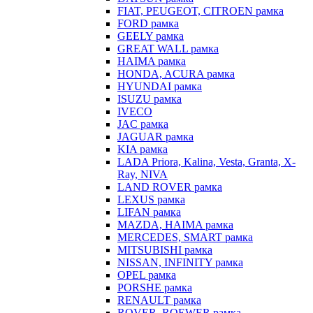
FIAT, PEUGEOT, CITROEN рамка
FORD рамка
GEELY рамка
GREAT WALL рамка
HAIMA рамка
HONDA, ACURA рамка
HYUNDAI рамка
ISUZU рамка
IVECO
JAC рамка
JAGUAR рамка
KIA рамка
LADA Priora, Kalina, Vesta, Granta, X-
Ray, NIVA
LAND ROVER рамка
LEXUS рамка
LIFAN рамка
MAZDA, HAIMA рамка
MERCEDES, SMART рамка
MITSUBISHI рамка
NISSAN, INFINITY рамка
OPEL рамка
PORSHE рамка
RENAULT рамка
ROVER, ROEWER рамка