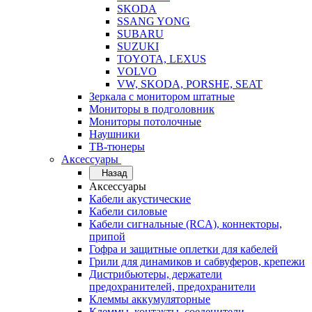
SKODA
SSANG YONG
SUBARU
SUZUKI
TOYOTA, LEXUS
VOLVO
VW, SKODA, PORSHE, SEAT
Зеркала с монитором штатные
Мониторы в подголовник
Мониторы потолочные
Наушники
ТВ-тюнеры
Аксессуары
Назад
Аксессуары
Кабели акустические
Кабели силовые
Кабели сигнальные (RCA), коннекторы,
припой
Гофра и защитные оплетки для кабелей
Грили для динамиков и сабвуферов, крепежи
Дистрибьютеры, держатели
предохранителей, предохранители
Клеммы аккумуляторные
Клеммы, контакты, соеденители