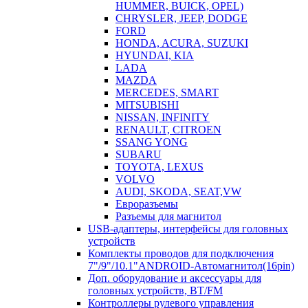
HUMMER, BUICK, OPEL)
CHRYSLER, JEEP, DODGE
FORD
HONDA, ACURA, SUZUKI
HYUNDAI, KIA
LADA
MAZDA
MERCEDES, SMART
MITSUBISHI
NISSAN, INFINITY
RENAULT, CITROEN
SSANG YONG
SUBARU
TOYOTA, LEXUS
VOLVO
AUDI, SKODA, SEAT,VW
Евроразъемы
Разъемы для магнитол
USB-адаптеры, интерфейсы для головных
устройств
Комплекты проводов для подключения
7"/9"/10.1"ANDROID-Автомагнитол(16pin)
Доп. оборудование и аксессуары для
головных устройств, BT/FM
Контроллеры рулевого управления