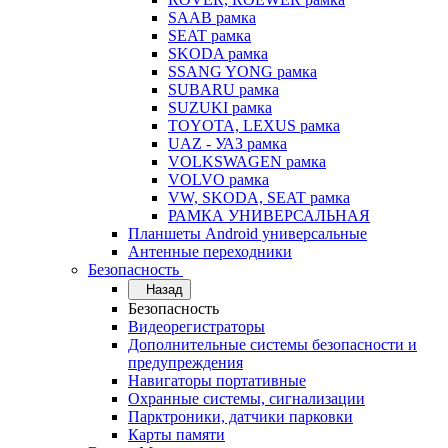
SAAB рамка
SEAT рамка
SKODA рамка
SSANG YONG рамка
SUBARU рамка
SUZUKI рамка
TOYOTA, LEXUS рамка
UAZ - УАЗ рамка
VOLKSWAGEN рамка
VOLVO рамка
VW, SKODA, SEAT рамка
РАМКА УНИВЕРСАЛЬНАЯ
Планшеты Android универсальные
Антенные переходники
Безопасность
Назад
Безопасность
Видеорегистраторы
Дополнительные системы безопасности и
предупреждения
Навигаторы портативные
Охранные системы, сигнализации
Парктроники, датчики парковки
Карты памяти