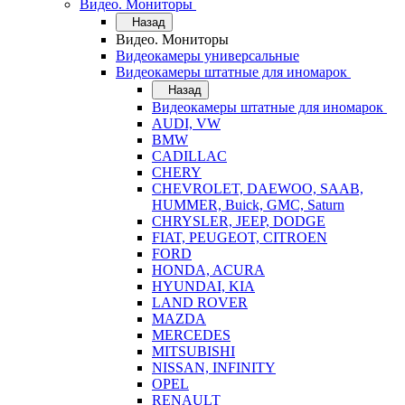
Видео. Мониторы
Назад
Видео. Мониторы
Видеокамеры универсальные
Видеокамеры штатные для иномарок
Назад
Видеокамеры штатные для иномарок
AUDI, VW
BMW
CADILLAC
CHERY
CHEVROLET, DAEWOO, SAAB,
HUMMER, Buick, GMC, Saturn
CHRYSLER, JEEP, DODGE
FIAT, PEUGEOT, CITROEN
FORD
HONDA, ACURA
HYUNDAI, KIA
LAND ROVER
MAZDA
MERCEDES
MITSUBISHI
NISSAN, INFINITY
OPEL
RENAULT