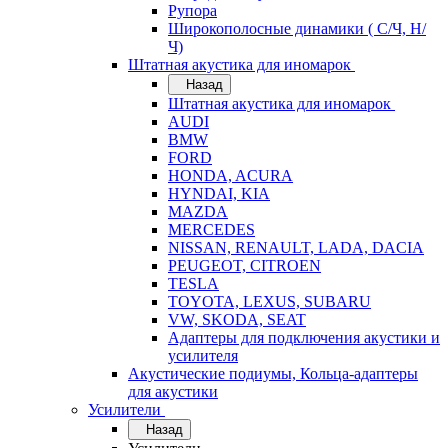
Рупора
Широкополосные динамики ( С/Ч, Н/
Ч)
Штатная акустика для иномарок
Назад
Штатная акустика для иномарок
AUDI
BMW
FORD
HONDA, ACURA
HYNDAI, KIA
MAZDA
MERCEDES
NISSAN, RENAULT, LADA, DACIA
PEUGEOT, CITROEN
TESLA
TOYOTA, LEXUS, SUBARU
VW, SKODA, SEAT
Адаптеры для подключения акустики и
усилителя
Акустические подиумы, Кольца-адаптеры
для акустики
Усилители
Назад