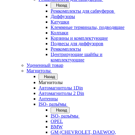
Назад
Ремкомплекты для сабвуферов
Диффузоры
Катушки
Клеммные терминалы, подводящие
Колпаки
Корзины и комплектующие
Подвесы для диффузоров
Ремкомплекты
Центрирующие шайбы и
комплектующие
Уцененный товар
Магнитолы
Назад
Магнитолы
Автомагнитолы 1Din
Автомагнитолы 2 Din
Антенны
ISO- разъёмы
Назад
ISO- разъёмы
OPEL
BMW
GM (CHEVROLET, DAEWOO,