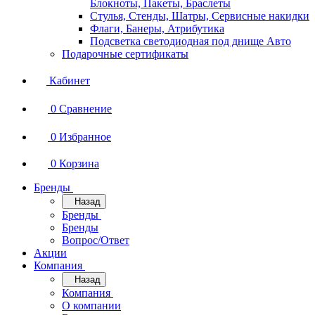
Блокноты, Пакеты, Браслеты
Стулья, Стенды, Шатры, Сервисные накидки
Флаги, Банеры, Атрибутика
Подсветка светодиодная под днище Авто
Подарочные сертификаты
Кабинет
0
Сравнение
0
Избранное
0
Корзина
Бренды
Назад
Бренды
Бренды
Вопрос/Ответ
Акции
Компания
Назад
Компания
О компании