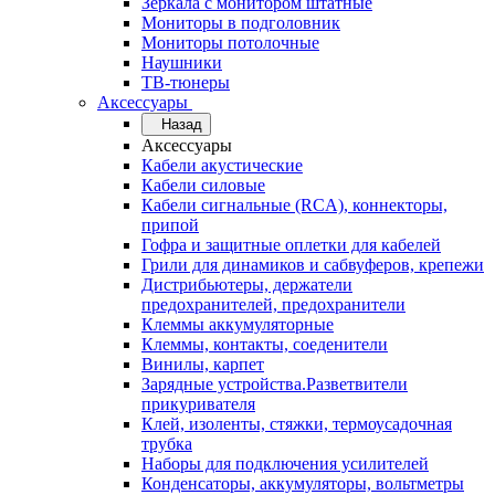
Зеркала с монитором штатные
Мониторы в подголовник
Мониторы потолочные
Наушники
ТВ-тюнеры
Аксессуары
Назад
Аксессуары
Кабели акустические
Кабели силовые
Кабели сигнальные (RCA), коннекторы,
припой
Гофра и защитные оплетки для кабелей
Грили для динамиков и сабвуферов, крепежи
Дистрибьютеры, держатели
предохранителей, предохранители
Клеммы аккумуляторные
Клеммы, контакты, соеденители
Винилы, карпет
Зарядные устройства.Разветвители
прикуривателя
Клей, изоленты, стяжки, термоусадочная
трубка
Наборы для подключения усилителей
Конденсаторы, аккумуляторы, вольтметры