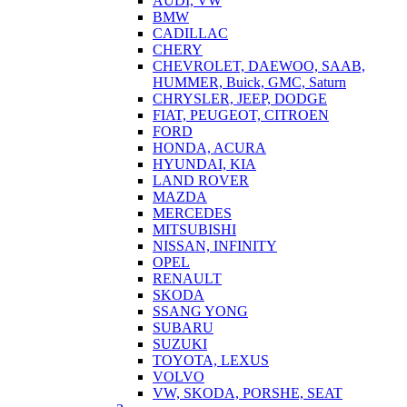
AUDI, VW
BMW
CADILLAC
CHERY
CHEVROLET, DAEWOO, SAAB,
HUMMER, Buick, GMC, Saturn
CHRYSLER, JEEP, DODGE
FIAT, PEUGEOT, CITROEN
FORD
HONDA, ACURA
HYUNDAI, KIA
LAND ROVER
MAZDA
MERCEDES
MITSUBISHI
NISSAN, INFINITY
OPEL
RENAULT
SKODA
SSANG YONG
SUBARU
SUZUKI
TOYOTA, LEXUS
VOLVO
VW, SKODA, PORSHE, SEAT