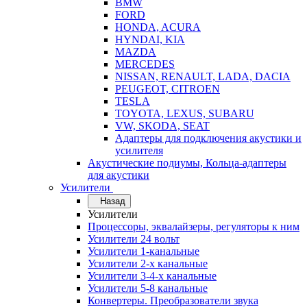
BMW
FORD
HONDA, ACURA
HYNDAI, KIA
MAZDA
MERCEDES
NISSAN, RENAULT, LADA, DACIA
PEUGEOT, CITROEN
TESLA
TOYOTA, LEXUS, SUBARU
VW, SKODA, SEAT
Адаптеры для подключения акустики и
усилителя
Акустические подиумы, Кольца-адаптеры
для акустики
Усилители
Назад
Усилители
Процессоры, эквалайзеры, регуляторы к ним
Усилители 24 вольт
Усилители 1-канальные
Усилители 2-х канальные
Усилители 3-4-х канальные
Усилители 5-8 канальные
Конвертеры. Преобразователи звука