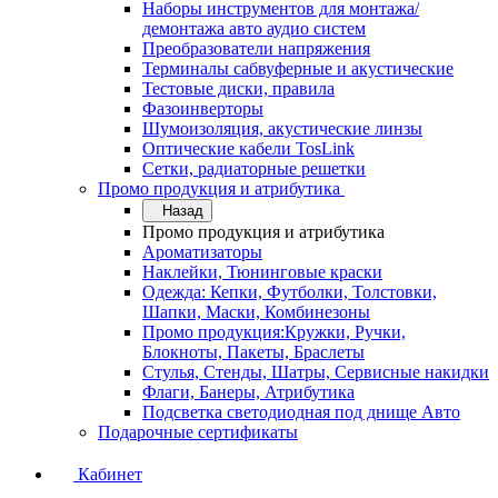
Наборы инструментов для монтажа/
демонтажа авто аудио систем
Преобразователи напряжения
Терминалы сабвуферные и акустические
Тестовые диски, правила
Фазоинверторы
Шумоизоляция, акустические линзы
Оптические кабели TosLink
Сетки, радиаторные решетки
Промо продукция и атрибутика
Назад
Промо продукция и атрибутика
Ароматизаторы
Наклейки, Тюнинговые краски
Одежда: Кепки, Футболки, Толстовки,
Шапки, Маски, Комбинезоны
Промо продукция:Кружки, Ручки,
Блокноты, Пакеты, Браслеты
Стулья, Стенды, Шатры, Сервисные накидки
Флаги, Банеры, Атрибутика
Подсветка светодиодная под днище Авто
Подарочные сертификаты
Кабинет