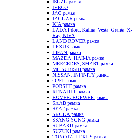
ISUZU рамка
IVECO
JAC рамка
JAGUAR рамка
KIA рамка
LADA Priora, Kalina, Vesta, Granta, X-
Ray, NIVA
LAND ROVER рамка
LEXUS рамка
LIFAN рамка
MAZDA, HAIMA рамка
MERCEDES, SMART рамка
MITSUBISHI рамка
NISSAN, INFINITY рамка
OPEL рамка
PORSHE рамка
RENAULT рамка
ROVER, ROEWER рамка
SAAB рамка
SEAT рамка
SKODA рамка
SSANG YONG рамка
SUBARU рамка
SUZUKI рамка
TOYOTA, LEXUS рамка