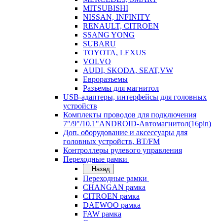
MITSUBISHI
NISSAN, INFINITY
RENAULT, CITROEN
SSANG YONG
SUBARU
TOYOTA, LEXUS
VOLVO
AUDI, SKODA, SEAT,VW
Евроразъемы
Разъемы для магнитол
USB-адаптеры, интерфейсы для головных
устройств
Комплекты проводов для подключения
7"/9"/10.1"ANDROID-Автомагнитол(16pin)
Доп. оборудование и аксессуары для
головных устройств, BT/FM
Контроллеры рулевого управления
Переходные рамки
Назад
Переходные рамки
CHANGAN рамка
CITROEN рамка
DAEWOO рамка
FAW рамка