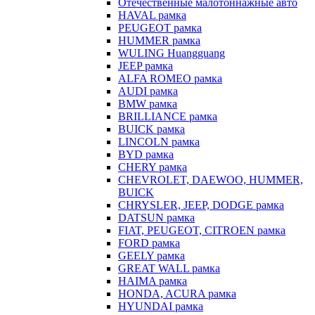
Отечественные малотоннажные авто
HAVAL рамка
PEUGEOT рамка
HUMMER рамка
WULING Huangguang
JEEP рамка
ALFA ROMEO рамка
AUDI рамка
BMW рамка
BRILLIANCE рамка
BUICK рамка
LINCOLN рамка
BYD рамка
CHERY рамка
CHEVROLET, DAEWOO, HUMMER,
BUICK
CHRYSLER, JEEP, DODGE рамка
DATSUN рамка
FIAT, PEUGEOT, CITROEN рамка
FORD рамка
GEELY рамка
GREAT WALL рамка
HAIMA рамка
HONDA, ACURA рамка
HYUNDAI рамка