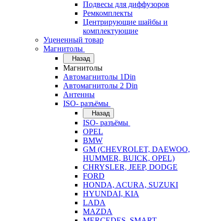
Подвесы для диффузоров
Ремкомплекты
Центрирующие шайбы и
комплектующие
Уцененный товар
Магнитолы
Назад
Магнитолы
Автомагнитолы 1Din
Автомагнитолы 2 Din
Антенны
ISO- разъёмы
Назад
ISO- разъёмы
OPEL
BMW
GM (CHEVROLET, DAEWOO,
HUMMER, BUICK, OPEL)
CHRYSLER, JEEP, DODGE
FORD
HONDA, ACURA, SUZUKI
HYUNDAI, KIA
LADA
MAZDA
MERCEDES, SMART