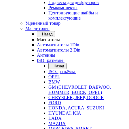
Подвесы для диффузоров
Ремкомплекты
Центрирующие шайбы и
комплектующие
Уцененный товар
Магнитолы
Назад
Магнитолы
Автомагнитолы 1Din
Автомагнитолы 2 Din
Антенны
ISO- разъёмы
Назад
ISO- разъёмы
OPEL
BMW
GM (CHEVROLET, DAEWOO,
HUMMER, BUICK, OPEL)
CHRYSLER, JEEP, DODGE
FORD
HONDA, ACURA, SUZUKI
HYUNDAI, KIA
LADA
MAZDA
MERCEDES, SMART