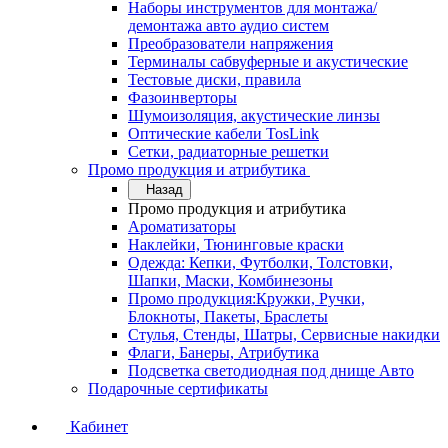
Наборы инструментов для монтажа/
демонтажа авто аудио систем
Преобразователи напряжения
Терминалы сабвуферные и акустические
Тестовые диски, правила
Фазоинверторы
Шумоизоляция, акустические линзы
Оптические кабели TosLink
Сетки, радиаторные решетки
Промо продукция и атрибутика
Назад
Промо продукция и атрибутика
Ароматизаторы
Наклейки, Тюнинговые краски
Одежда: Кепки, Футболки, Толстовки,
Шапки, Маски, Комбинезоны
Промо продукция:Кружки, Ручки,
Блокноты, Пакеты, Браслеты
Стулья, Стенды, Шатры, Сервисные накидки
Флаги, Банеры, Атрибутика
Подсветка светодиодная под днище Авто
Подарочные сертификаты
Кабинет