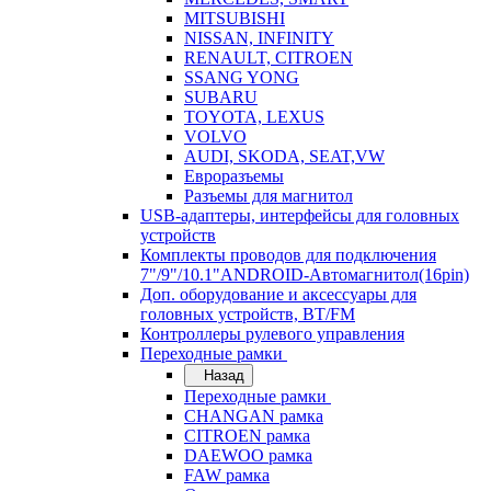
MITSUBISHI
NISSAN, INFINITY
RENAULT, CITROEN
SSANG YONG
SUBARU
TOYOTA, LEXUS
VOLVO
AUDI, SKODA, SEAT,VW
Евроразъемы
Разъемы для магнитол
USB-адаптеры, интерфейсы для головных
устройств
Комплекты проводов для подключения
7"/9"/10.1"ANDROID-Автомагнитол(16pin)
Доп. оборудование и аксессуары для
головных устройств, BT/FM
Контроллеры рулевого управления
Переходные рамки
Назад
Переходные рамки
CHANGAN рамка
CITROEN рамка
DAEWOO рамка
FAW рамка