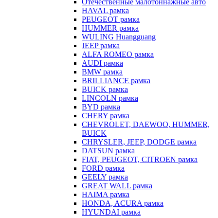
Отечественные малотоннажные авто
HAVAL рамка
PEUGEOT рамка
HUMMER рамка
WULING Huangguang
JEEP рамка
ALFA ROMEO рамка
AUDI рамка
BMW рамка
BRILLIANCE рамка
BUICK рамка
LINCOLN рамка
BYD рамка
CHERY рамка
CHEVROLET, DAEWOO, HUMMER,
BUICK
CHRYSLER, JEEP, DODGE рамка
DATSUN рамка
FIAT, PEUGEOT, CITROEN рамка
FORD рамка
GEELY рамка
GREAT WALL рамка
HAIMA рамка
HONDA, ACURA рамка
HYUNDAI рамка