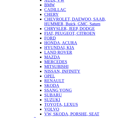
AUDI, VW
BMW
CADILLAC
CHERY
CHEVROLET, DAEWOO, SAAB,
HUMMER, Buick, GMC, Saturn
CHRYSLER, JEEP, DODGE
FIAT, PEUGEOT, CITROEN
FORD
HONDA, ACURA
HYUNDAI, KIA
LAND ROVER
MAZDA
MERCEDES
MITSUBISHI
NISSAN, INFINITY
OPEL
RENAULT
SKODA
SSANG YONG
SUBARU
SUZUKI
TOYOTA, LEXUS
VOLVO
VW, SKODA, PORSHE, SEAT