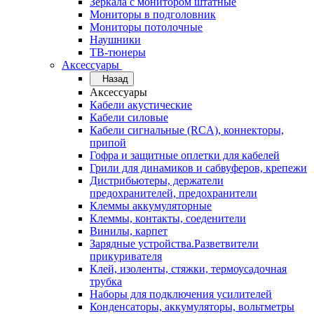
Зеркала с монитором штатные
Мониторы в подголовник
Мониторы потолочные
Наушники
ТВ-тюнеры
Аксессуары
Назад
Аксессуары
Кабели акустические
Кабели силовые
Кабели сигнальные (RCA), коннекторы,
припой
Гофра и защитные оплетки для кабелей
Грили для динамиков и сабвуферов, крепежи
Дистрибьютеры, держатели
предохранителей, предохранители
Клеммы аккумуляторные
Клеммы, контакты, соеденители
Винилы, карпет
Зарядные устройства.Разветвители
прикуривателя
Клей, изоленты, стяжки, термоусадочная
трубка
Наборы для подключения усилителей
Конденсаторы, аккумуляторы, вольтметры