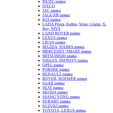
ISUZU рамка
IVECO
JAC рамка
JAGUAR рамка
KIA рамка
LADA Priora, Kalina, Vesta, Granta, X-
Ray, NIVA
LAND ROVER рамка
LEXUS рамка
LIFAN рамка
MAZDA, HAIMA рамка
MERCEDES, SMART рамка
MITSUBISHI рамка
NISSAN, INFINITY рамка
OPEL рамка
PORSHE рамка
RENAULT рамка
ROVER, ROEWER рамка
SAAB рамка
SEAT рамка
SKODA рамка
SSANG YONG рамка
SUBARU рамка
SUZUKI рамка
TOYOTA, LEXUS рамка