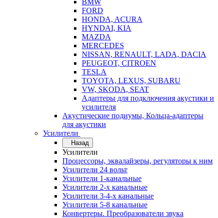
BMW
FORD
HONDA, ACURA
HYNDAI, KIA
MAZDA
MERCEDES
NISSAN, RENAULT, LADA, DACIA
PEUGEOT, CITROEN
TESLA
TOYOTA, LEXUS, SUBARU
VW, SKODA, SEAT
Адаптеры для подключения акустики и
усилителя
Акустические подиумы, Кольца-адаптеры
для акустики
Усилители
Назад
Усилители
Процессоры, эквалайзеры, регуляторы к ним
Усилители 24 вольт
Усилители 1-канальные
Усилители 2-х канальные
Усилители 3-4-х канальные
Усилители 5-8 канальные
Конвертеры. Преобразователи звука