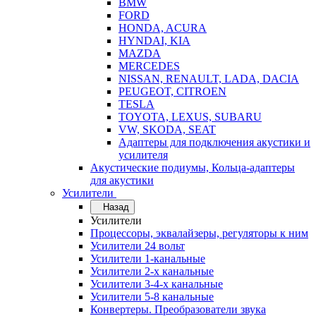
BMW
FORD
HONDA, ACURA
HYNDAI, KIA
MAZDA
MERCEDES
NISSAN, RENAULT, LADA, DACIA
PEUGEOT, CITROEN
TESLA
TOYOTA, LEXUS, SUBARU
VW, SKODA, SEAT
Адаптеры для подключения акустики и
усилителя
Акустические подиумы, Кольца-адаптеры
для акустики
Усилители
Назад
Усилители
Процессоры, эквалайзеры, регуляторы к ним
Усилители 24 вольт
Усилители 1-канальные
Усилители 2-х канальные
Усилители 3-4-х канальные
Усилители 5-8 канальные
Конвертеры. Преобразователи звука