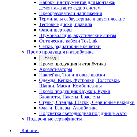
Наборы инструментов для монтажа/
демонтажа авто аудио систем
Преобразователи напряжения
Терминалы сабвуферные и акустические
Тестовые диски, правила
Фазоинверторы
Шумоизоляция, акустические линзы
Оптические кабели TosLink
Сетки, радиаторные решетки
Промо продукция и атрибутика
Назад
Промо продукция и атрибутика
Ароматизаторы
Наклейки, Тюнинговые краски
Одежда: Кепки, Футболки, Толстовки,
Шапки, Маски, Комбинезоны
Промо продукция:Кружки, Ручки,
Блокноты, Пакеты, Браслеты
Стулья, Стенды, Шатры, Сервисные накидки
Флаги, Банеры, Атрибутика
Подсветка светодиодная под днище Авто
Подарочные сертификаты
Кабинет