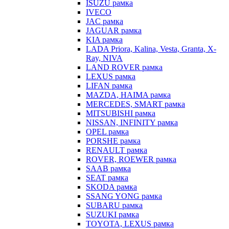
ISUZU рамка
IVECO
JAC рамка
JAGUAR рамка
KIA рамка
LADA Priora, Kalina, Vesta, Granta, X-
Ray, NIVA
LAND ROVER рамка
LEXUS рамка
LIFAN рамка
MAZDA, HAIMA рамка
MERCEDES, SMART рамка
MITSUBISHI рамка
NISSAN, INFINITY рамка
OPEL рамка
PORSHE рамка
RENAULT рамка
ROVER, ROEWER рамка
SAAB рамка
SEAT рамка
SKODA рамка
SSANG YONG рамка
SUBARU рамка
SUZUKI рамка
TOYOTA, LEXUS рамка