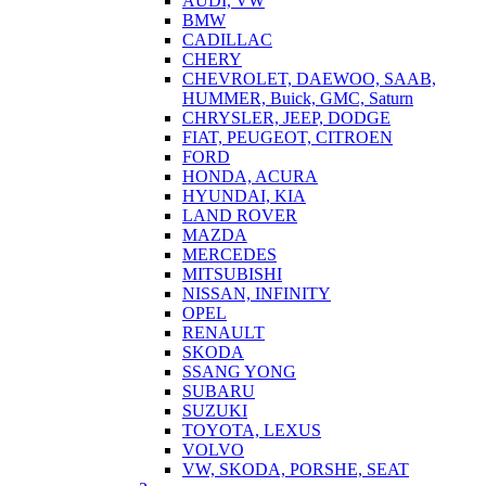
AUDI, VW
BMW
CADILLAC
CHERY
CHEVROLET, DAEWOO, SAAB,
HUMMER, Buick, GMC, Saturn
CHRYSLER, JEEP, DODGE
FIAT, PEUGEOT, CITROEN
FORD
HONDA, ACURA
HYUNDAI, KIA
LAND ROVER
MAZDA
MERCEDES
MITSUBISHI
NISSAN, INFINITY
OPEL
RENAULT
SKODA
SSANG YONG
SUBARU
SUZUKI
TOYOTA, LEXUS
VOLVO
VW, SKODA, PORSHE, SEAT