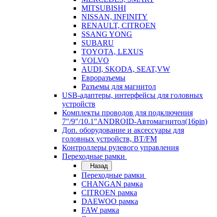
MITSUBISHI
NISSAN, INFINITY
RENAULT, CITROEN
SSANG YONG
SUBARU
TOYOTA, LEXUS
VOLVO
AUDI, SKODA, SEAT,VW
Евроразъемы
Разъемы для магнитол
USB-адаптеры, интерфейсы для головных
устройств
Комплекты проводов для подключения
7"/9"/10.1"ANDROID-Автомагнитол(16pin)
Доп. оборудование и аксессуары для
головных устройств, BT/FM
Контроллеры рулевого управления
Переходные рамки
Назад
Переходные рамки
CHANGAN рамка
CITROEN рамка
DAEWOO рамка
FAW рамка