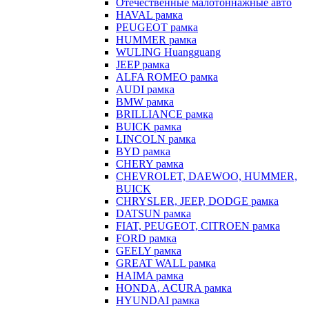
Отечественные малотоннажные авто
HAVAL рамка
PEUGEOT рамка
HUMMER рамка
WULING Huangguang
JEEP рамка
ALFA ROMEO рамка
AUDI рамка
BMW рамка
BRILLIANCE рамка
BUICK рамка
LINCOLN рамка
BYD рамка
CHERY рамка
CHEVROLET, DAEWOO, HUMMER,
BUICK
CHRYSLER, JEEP, DODGE рамка
DATSUN рамка
FIAT, PEUGEOT, CITROEN рамка
FORD рамка
GEELY рамка
GREAT WALL рамка
HAIMA рамка
HONDA, ACURA рамка
HYUNDAI рамка