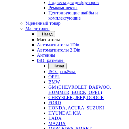
Подвесы для диффузоров
Ремкомплекты
Центрирующие шайбы и
комплектующие
Уцененный товар
Магнитолы
Назад
Магнитолы
Автомагнитолы 1Din
Автомагнитолы 2 Din
Антенны
ISO- разъёмы
Назад
ISO- разъёмы
OPEL
BMW
GM (CHEVROLET, DAEWOO,
HUMMER, BUICK, OPEL)
CHRYSLER, JEEP, DODGE
FORD
HONDA, ACURA, SUZUKI
HYUNDAI, KIA
LADA
MAZDA
MERCEDES, SMART