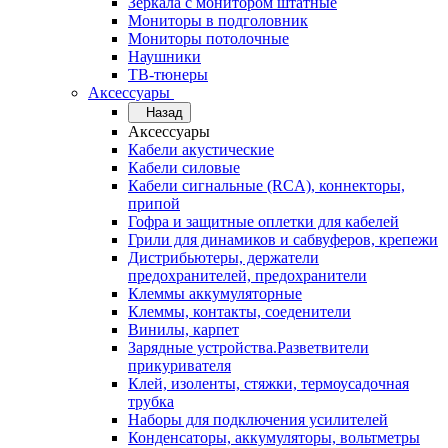
Зеркала с монитором штатные
Мониторы в подголовник
Мониторы потолочные
Наушники
ТВ-тюнеры
Аксессуары
Назад
Аксессуары
Кабели акустические
Кабели силовые
Кабели сигнальные (RCA), коннекторы,
припой
Гофра и защитные оплетки для кабелей
Грили для динамиков и сабвуферов, крепежи
Дистрибьютеры, держатели
предохранителей, предохранители
Клеммы аккумуляторные
Клеммы, контакты, соеденители
Винилы, карпет
Зарядные устройства.Разветвители
прикуривателя
Клей, изоленты, стяжки, термоусадочная
трубка
Наборы для подключения усилителей
Конденсаторы, аккумуляторы, вольтметры