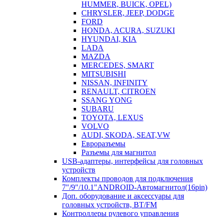
HUMMER, BUICK, OPEL)
CHRYSLER, JEEP, DODGE
FORD
HONDA, ACURA, SUZUKI
HYUNDAI, KIA
LADA
MAZDA
MERCEDES, SMART
MITSUBISHI
NISSAN, INFINITY
RENAULT, CITROEN
SSANG YONG
SUBARU
TOYOTA, LEXUS
VOLVO
AUDI, SKODA, SEAT,VW
Евроразъемы
Разъемы для магнитол
USB-адаптеры, интерфейсы для головных
устройств
Комплекты проводов для подключения
7"/9"/10.1"ANDROID-Автомагнитол(16pin)
Доп. оборудование и аксессуары для
головных устройств, BT/FM
Контроллеры рулевого управления