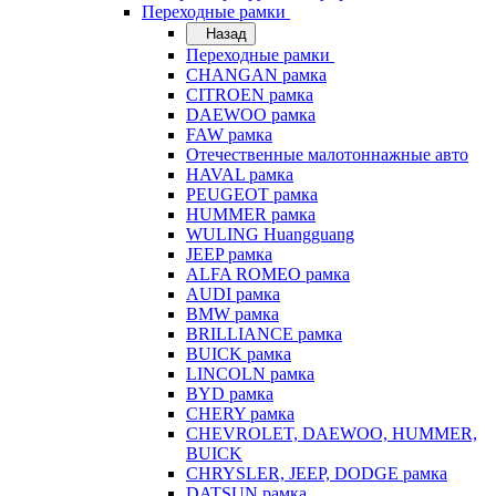
Переходные рамки
Назад
Переходные рамки
CHANGAN рамка
CITROEN рамка
DAEWOO рамка
FAW рамка
Отечественные малотоннажные авто
HAVAL рамка
PEUGEOT рамка
HUMMER рамка
WULING Huangguang
JEEP рамка
ALFA ROMEO рамка
AUDI рамка
BMW рамка
BRILLIANCE рамка
BUICK рамка
LINCOLN рамка
BYD рамка
CHERY рамка
CHEVROLET, DAEWOO, HUMMER,
BUICK
CHRYSLER, JEEP, DODGE рамка
DATSUN рамка