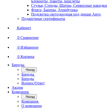
Блокноты, Пакеты, Браслеты
Стулья, Стенды, Шатры, Сервисные накидки
Флаги, Банеры, Атрибутика
Подсветка светодиодная под днище Авто
Подарочные сертификаты
Кабинет
0
Сравнение
0
Избранное
0
Корзина
Бренды
Назад
Бренды
Бренды
Вопрос/Ответ
Акции
Компания
Назад
Компания
О компании