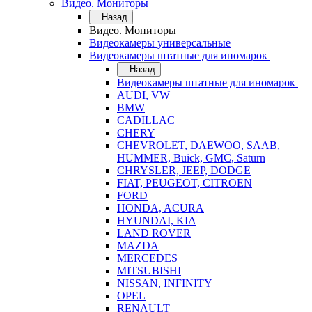
Видео. Мониторы
Назад
Видео. Мониторы
Видеокамеры универсальные
Видеокамеры штатные для иномарок
Назад
Видеокамеры штатные для иномарок
AUDI, VW
BMW
CADILLAC
CHERY
CHEVROLET, DAEWOO, SAAB,
HUMMER, Buick, GMC, Saturn
CHRYSLER, JEEP, DODGE
FIAT, PEUGEOT, CITROEN
FORD
HONDA, ACURA
HYUNDAI, KIA
LAND ROVER
MAZDA
MERCEDES
MITSUBISHI
NISSAN, INFINITY
OPEL
RENAULT