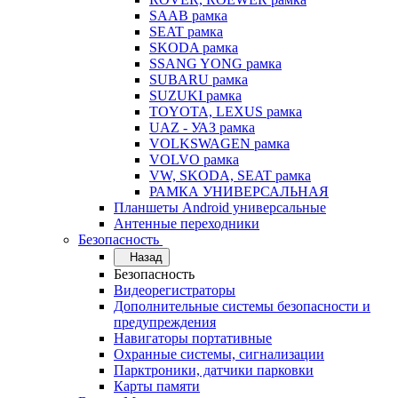
SAAB рамка
SEAT рамка
SKODA рамка
SSANG YONG рамка
SUBARU рамка
SUZUKI рамка
TOYOTA, LEXUS рамка
UAZ - УАЗ рамка
VOLKSWAGEN рамка
VOLVO рамка
VW, SKODA, SEAT рамка
РАМКА УНИВЕРСАЛЬНАЯ
Планшеты Android универсальные
Антенные переходники
Безопасность
Назад
Безопасность
Видеорегистраторы
Дополнительные системы безопасности и
предупреждения
Навигаторы портативные
Охранные системы, сигнализации
Парктроники, датчики парковки
Карты памяти