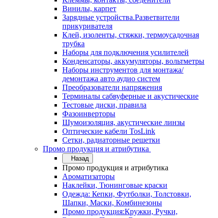
Винилы, карпет
Зарядные устройства.Разветвители
прикуривателя
Клей, изоленты, стяжки, термоусадочная
трубка
Наборы для подключения усилителей
Конденсаторы, аккумуляторы, вольтметры
Наборы инструментов для монтажа/
демонтажа авто аудио систем
Преобразователи напряжения
Терминалы сабвуферные и акустические
Тестовые диски, правила
Фазоинверторы
Шумоизоляция, акустические линзы
Оптические кабели TosLink
Сетки, радиаторные решетки
Промо продукция и атрибутика
Назад
Промо продукция и атрибутика
Ароматизаторы
Наклейки, Тюнинговые краски
Одежда: Кепки, Футболки, Толстовки,
Шапки, Маски, Комбинезоны
Промо продукция:Кружки, Ручки,