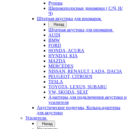
Рупора
Широкополосные динамики ( С/Ч, Н/
Ч)
Штатная акустика для иномарок
Назад
Штатная акустика для иномарок
AUDI
BMW
FORD
HONDA, ACURA
HYNDAI, KIA
MAZDA
MERCEDES
NISSAN, RENAULT, LADA, DACIA
PEUGEOT, CITROEN
TESLA
TOYOTA, LEXUS, SUBARU
VW, SKODA, SEAT
Адаптеры для подключения акустики и
усилителя
Акустические подиумы, Кольца-адаптеры
для акустики
Усилители
Назад