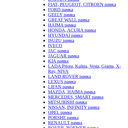
FIAT, PEUGEOT, CITROEN рамка
FORD рамка
GEELY рамка
GREAT WALL рамка
HAIMA рамка
HONDA, ACURA рамка
HYUNDAI рамка
ISUZU рамка
IVECO
JAC рамка
JAGUAR рамка
KIA рамка
LADA Priora, Kalina, Vesta, Granta, X-
Ray, NIVA
LAND ROVER рамка
LEXUS рамка
LIFAN рамка
MAZDA, HAIMA рамка
MERCEDES, SMART рамка
MITSUBISHI рамка
NISSAN, INFINITY рамка
OPEL рамка
PORSHE рамка
RENAULT рамка
ROVER, ROEWER рамка