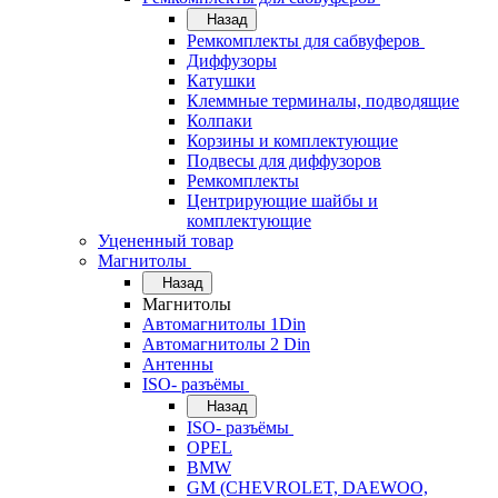
Назад
Ремкомплекты для сабвуферов
Диффузоры
Катушки
Клеммные терминалы, подводящие
Колпаки
Корзины и комплектующие
Подвесы для диффузоров
Ремкомплекты
Центрирующие шайбы и
комплектующие
Уцененный товар
Магнитолы
Назад
Магнитолы
Автомагнитолы 1Din
Автомагнитолы 2 Din
Антенны
ISO- разъёмы
Назад
ISO- разъёмы
OPEL
BMW
GM (CHEVROLET, DAEWOO,