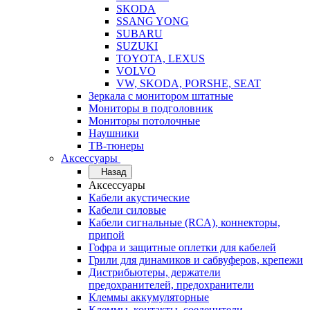
SKODA
SSANG YONG
SUBARU
SUZUKI
TOYOTA, LEXUS
VOLVO
VW, SKODA, PORSHE, SEAT
Зеркала с монитором штатные
Мониторы в подголовник
Мониторы потолочные
Наушники
ТВ-тюнеры
Аксессуары
Назад
Аксессуары
Кабели акустические
Кабели силовые
Кабели сигнальные (RCA), коннекторы,
припой
Гофра и защитные оплетки для кабелей
Грили для динамиков и сабвуферов, крепежи
Дистрибьютеры, держатели
предохранителей, предохранители
Клеммы аккумуляторные
Клеммы, контакты, соеденители