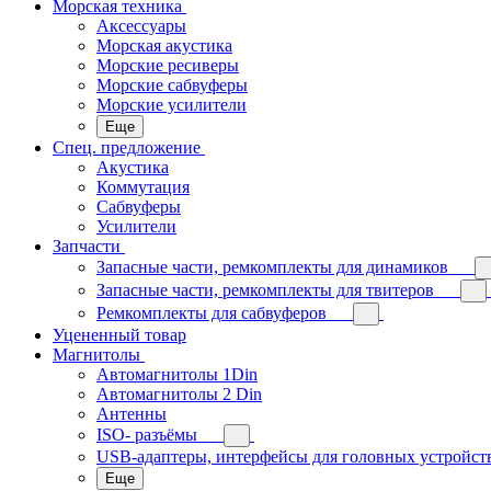
Морская техника
Аксессуары
Морская акустика
Морские ресиверы
Морские сабвуферы
Морские усилители
Еще
Спец. предложение
Акустика
Коммутация
Сабвуферы
Усилители
Запчасти
Запасные части, ремкомплекты для динамиков
Запасные части, ремкомплекты для твитеров
Ремкомплекты для сабвуферов
Уцененный товар
Магнитолы
Автомагнитолы 1Din
Автомагнитолы 2 Din
Антенны
ISO- разъёмы
USB-адаптеры, интерфейсы для головных устройст
Еще