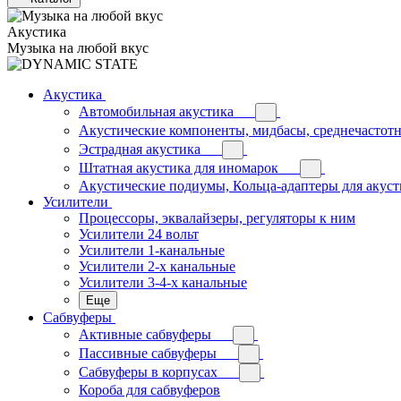
Акустика
Музыка на любой вкус
Акустика
Автомобильная акустика
Акустические компоненты, мидбасы, среднечастотн
Эстрадная акустика
Штатная акустика для иномарок
Акустические подиумы, Кольца-адаптеры для акус
Усилители
Процессоры, эквалайзеры, регуляторы к ним
Усилители 24 вольт
Усилители 1-канальные
Усилители 2-х канальные
Усилители 3-4-х канальные
Еще
Сабвуферы
Активные сабвуферы
Пассивные сабвуферы
Сабвуферы в корпусах
Короба для сабвуферов