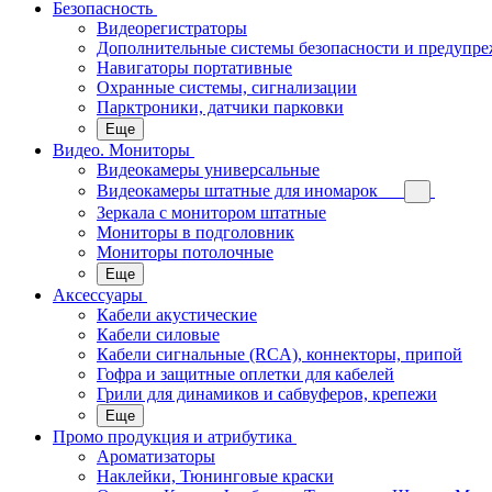
Безопасность
Видеорегистраторы
Дополнительные системы безопасности и предупр
Навигаторы портативные
Охранные системы, сигнализации
Парктроники, датчики парковки
Еще
Видео. Мониторы
Видеокамеры универсальные
Видеокамеры штатные для иномарок
Зеркала с монитором штатные
Мониторы в подголовник
Мониторы потолочные
Еще
Аксессуары
Кабели акустические
Кабели силовые
Кабели сигнальные (RCA), коннекторы, припой
Гофра и защитные оплетки для кабелей
Грили для динамиков и сабвуферов, крепежи
Еще
Промо продукция и атрибутика
Ароматизаторы
Наклейки, Тюнинговые краски