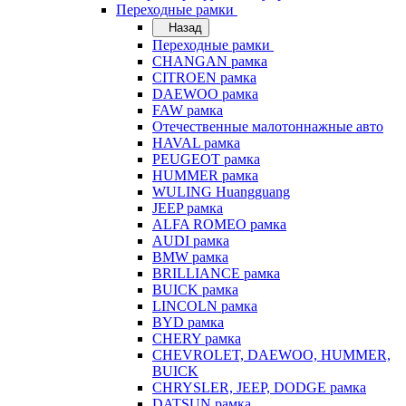
Переходные рамки
Назад
Переходные рамки
CHANGAN рамка
CITROEN рамка
DAEWOO рамка
FAW рамка
Отечественные малотоннажные авто
HAVAL рамка
PEUGEOT рамка
HUMMER рамка
WULING Huangguang
JEEP рамка
ALFA ROMEO рамка
AUDI рамка
BMW рамка
BRILLIANCE рамка
BUICK рамка
LINCOLN рамка
BYD рамка
CHERY рамка
CHEVROLET, DAEWOO, HUMMER,
BUICK
CHRYSLER, JEEP, DODGE рамка
DATSUN рамка