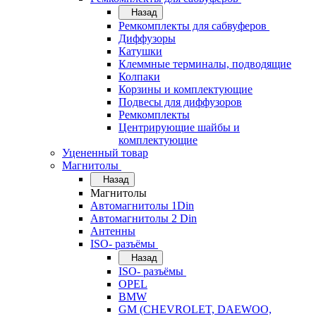
Назад
Ремкомплекты для сабвуферов
Диффузоры
Катушки
Клеммные терминалы, подводящие
Колпаки
Корзины и комплектующие
Подвесы для диффузоров
Ремкомплекты
Центрирующие шайбы и
комплектующие
Уцененный товар
Магнитолы
Назад
Магнитолы
Автомагнитолы 1Din
Автомагнитолы 2 Din
Антенны
ISO- разъёмы
Назад
ISO- разъёмы
OPEL
BMW
GM (CHEVROLET, DAEWOO,