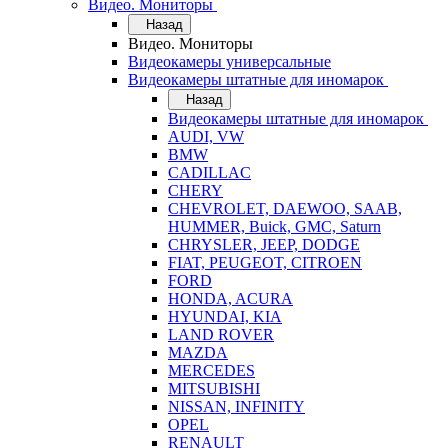
Видео. Мониторы
Назад
Видео. Мониторы
Видеокамеры универсальные
Видеокамеры штатные для иномарок
Назад
Видеокамеры штатные для иномарок
AUDI, VW
BMW
CADILLAC
CHERY
CHEVROLET, DAEWOO, SAAB,
HUMMER, Buick, GMC, Saturn
CHRYSLER, JEEP, DODGE
FIAT, PEUGEOT, CITROEN
FORD
HONDA, ACURA
HYUNDAI, KIA
LAND ROVER
MAZDA
MERCEDES
MITSUBISHI
NISSAN, INFINITY
OPEL
RENAULT