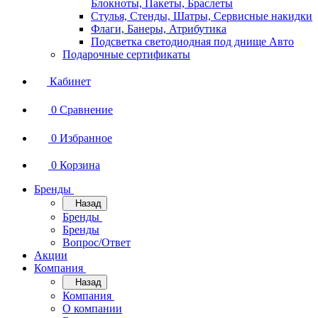
Блокноты, Пакеты, Браслеты
Стулья, Стенды, Шатры, Сервисные накидки
Флаги, Банеры, Атрибутика
Подсветка светодиодная под днище Авто
Подарочные сертификаты
Кабинет
0
Сравнение
0
Избранное
0
Корзина
Бренды
Назад
Бренды
Бренды
Вопрос/Ответ
Акции
Компания
Назад
Компания
О компании