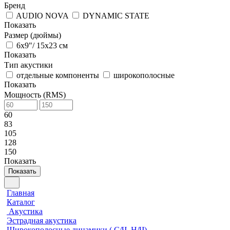
Бренд
AUDIO NOVA
DYNAMIC STATE
Показать
Размер (дюймы)
6x9"/ 15x23 см
Показать
Тип акустики
отдельные компоненты
широкополосные
Показать
Мощность (RMS)
60
83
105
128
150
Показать
Показать
Главная
Каталог
Акустика
Эстрадная акустика
Широкополосные динамики ( С/Ч, Н/Ч)