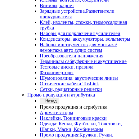
Винилы, карпет
Зарядные устройства.Разветвители
прикуривателя
Клей, изоленты, стяжки, термоусадочная
трубка
Наборы для подключения усилителей
Конденсаторы, аккумуляторы, вольтметры
Наборы инструментов для монтажа/
демонтажа авто аудио систем
Преобразователи напряжения
Терминалы сабвуферные и акустические
Тестовые диски, правила
Фазоинверторы
Шумоизоляция, акустические линзы
Оптические кабели TosLink
Сетки, радиаторные решетки
Промо продукция и атрибутика
Назад
Промо продукция и атрибутика
Ароматизаторы
Наклейки, Тюнинговые краски
Одежда: Кепки, Футболки, Толстовки,
Шапки, Маски, Комбинезоны
Промо продукция:Кружки, Ручки,