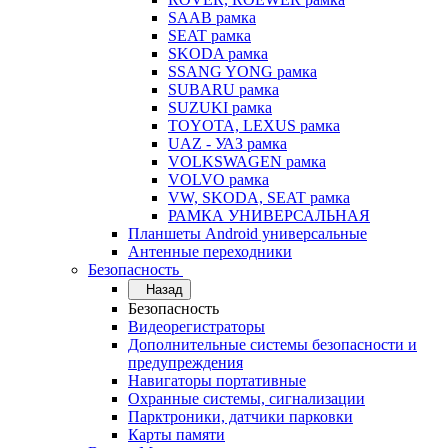
SAAB рамка
SEAT рамка
SKODA рамка
SSANG YONG рамка
SUBARU рамка
SUZUKI рамка
TOYOTA, LEXUS рамка
UAZ - УАЗ рамка
VOLKSWAGEN рамка
VOLVO рамка
VW, SKODA, SEAT рамка
РАМКА УНИВЕРСАЛЬНАЯ
Планшеты Android универсальные
Антенные переходники
Безопасность
Назад
Безопасность
Видеорегистраторы
Дополнительные системы безопасности и
предупреждения
Навигаторы портативные
Охранные системы, сигнализации
Парктроники, датчики парковки
Карты памяти