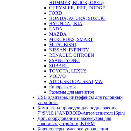
HUMMER, BUICK, OPEL)
CHRYSLER, JEEP, DODGE
FORD
HONDA, ACURA, SUZUKI
HYUNDAI, KIA
LADA
MAZDA
MERCEDES, SMART
MITSUBISHI
NISSAN, INFINITY
RENAULT, CITROEN
SSANG YONG
SUBARU
TOYOTA, LEXUS
VOLVO
AUDI, SKODA, SEAT,VW
Евроразъемы
Разъемы для магнитол
USB-адаптеры, интерфейсы для головных
устройств
Комплекты проводов для подключения
7"/9"/10.1"ANDROID-Автомагнитол(16pin)
Доп. оборудование и аксессуары для
головных устройств, BT/FM
Контроллеры рулевого управления