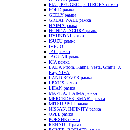
FIAT, PEUGEOT, CITROEN рамка
FORD рамка
GEELY рамка
GREAT WALL рамка
HAIMA рамка
HONDA, ACURA рамка
HYUNDAI рамка
ISUZU рамка
IVECO
JAC рамка
JAGUAR рамка
KIA рамка
LADA Priora, Kalina, Vesta, Granta, X-
Ray, NIVA
LAND ROVER рамка
LEXUS рамка
LIFAN рамка
MAZDA, HAIMA рамка
MERCEDES, SMART рамка
MITSUBISHI рамка
NISSAN, INFINITY рамка
OPEL рамка
PORSHE рамка
RENAULT рамка
ROVER, ROEWER рамка