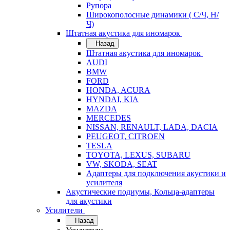
Рупора
Широкополосные динамики ( С/Ч, Н/
Ч)
Штатная акустика для иномарок
Назад
Штатная акустика для иномарок
AUDI
BMW
FORD
HONDA, ACURA
HYNDAI, KIA
MAZDA
MERCEDES
NISSAN, RENAULT, LADA, DACIA
PEUGEOT, CITROEN
TESLA
TOYOTA, LEXUS, SUBARU
VW, SKODA, SEAT
Адаптеры для подключения акустики и
усилителя
Акустические подиумы, Кольца-адаптеры
для акустики
Усилители
Назад