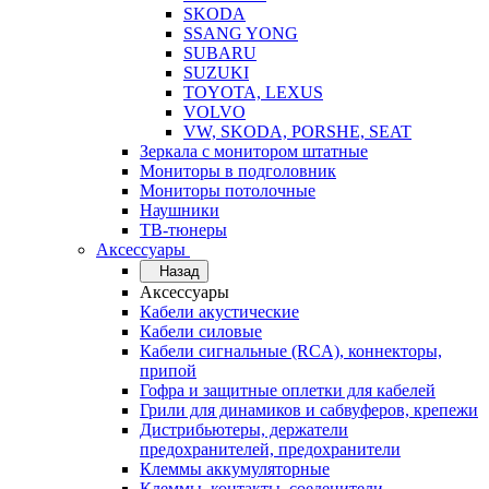
SKODA
SSANG YONG
SUBARU
SUZUKI
TOYOTA, LEXUS
VOLVO
VW, SKODA, PORSHE, SEAT
Зеркала с монитором штатные
Мониторы в подголовник
Мониторы потолочные
Наушники
ТВ-тюнеры
Аксессуары
Назад
Аксессуары
Кабели акустические
Кабели силовые
Кабели сигнальные (RCA), коннекторы,
припой
Гофра и защитные оплетки для кабелей
Грили для динамиков и сабвуферов, крепежи
Дистрибьютеры, держатели
предохранителей, предохранители
Клеммы аккумуляторные
Клеммы, контакты, соеденители