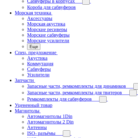
Сабвуферы в корпусах
Короба для сабвуферов
Морская техника
Аксессуары
Морская акустика
Морские ресиверы
Морские сабвуферы
Морские усилители
Еще
Спец. предложение
Акустика
Коммутация
Сабвуферы
Усилители
Запчасти
Запасные части, ремкомплекты для динамиков
Запасные части, ремкомплекты для твитеров
Ремкомплекты для сабвуферов
Уцененный товар
Магнитолы
Автомагнитолы 1Din
Автомагнитолы 2 Din
Антенны
ISO- разъёмы