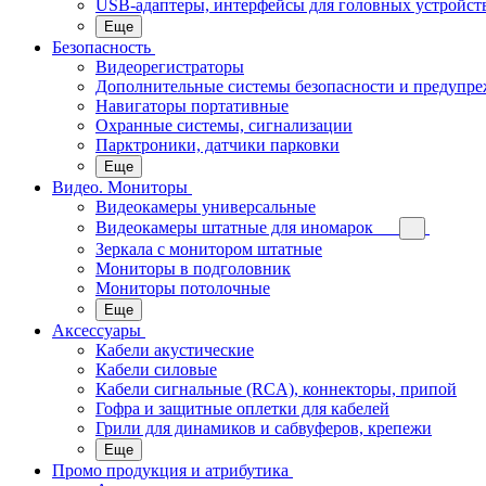
USB-адаптеры, интерфейсы для головных устройст
Еще
Безопасность
Видеорегистраторы
Дополнительные системы безопасности и предупр
Навигаторы портативные
Охранные системы, сигнализации
Парктроники, датчики парковки
Еще
Видео. Мониторы
Видеокамеры универсальные
Видеокамеры штатные для иномарок
Зеркала с монитором штатные
Мониторы в подголовник
Мониторы потолочные
Еще
Аксессуары
Кабели акустические
Кабели силовые
Кабели сигнальные (RCA), коннекторы, припой
Гофра и защитные оплетки для кабелей
Грили для динамиков и сабвуферов, крепежи
Еще
Промо продукция и атрибутика