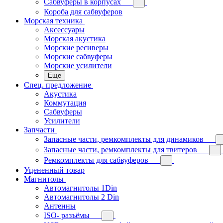
Сабвуферы в корпусах
Короба для сабвуферов
Морская техника
Аксессуары
Морская акустика
Морские ресиверы
Морские сабвуферы
Морские усилители
Еще
Спец. предложение
Акустика
Коммутация
Сабвуферы
Усилители
Запчасти
Запасные части, ремкомплекты для динамиков
Запасные части, ремкомплекты для твитеров
Ремкомплекты для сабвуферов
Уцененный товар
Магнитолы
Автомагнитолы 1Din
Автомагнитолы 2 Din
Антенны
ISO- разъёмы