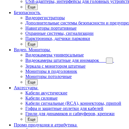
USB-адаптеры, интерфейсы для головных устройст
Еще
Безопасность
Видеорегистраторы
Дополнительные системы безопасности и предупр
Навигаторы портативные
Охранные системы, сигнализации
Парктроники, датчики парковки
Еще
Видео. Мониторы
Видеокамеры универсальные
Видеокамеры штатные для иномарок
Зеркала с монитором штатные
Мониторы в подголовник
Мониторы потолочные
Еще
Аксессуары
Кабели акустические
Кабели силовые
Кабели сигнальные (RCA), коннекторы, припой
Гофра и защитные оплетки для кабелей
Грили для динамиков и сабвуферов, крепежи
Еще
Промо продукция и атрибутика