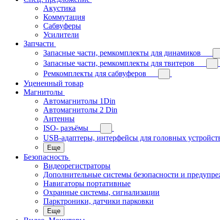
Акустика
Коммутация
Сабвуферы
Усилители
Запчасти
Запасные части, ремкомплекты для динамиков
Запасные части, ремкомплекты для твитеров
Ремкомплекты для сабвуферов
Уцененный товар
Магнитолы
Автомагнитолы 1Din
Автомагнитолы 2 Din
Антенны
ISO- разъёмы
USB-адаптеры, интерфейсы для головных устройст
Еще
Безопасность
Видеорегистраторы
Дополнительные системы безопасности и предупр
Навигаторы портативные
Охранные системы, сигнализации
Парктроники, датчики парковки
Еще