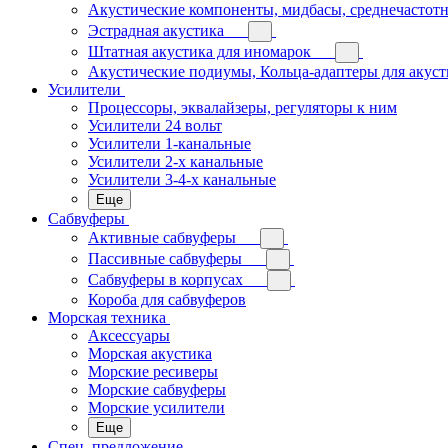
Акустические компоненты, мидбасы, среднечастотн
Эстрадная акустика
Штатная акустика для иномарок
Акустические подиумы, Кольца-адаптеры для акус
Усилители
Процессоры, эквалайзеры, регуляторы к ним
Усилители 24 вольт
Усилители 1-канальные
Усилители 2-х канальные
Усилители 3-4-х канальные
Еще
Сабвуферы
Активные сабвуферы
Пассивные сабвуферы
Сабвуферы в корпусах
Короба для сабвуферов
Морская техника
Аксессуары
Морская акустика
Морские ресиверы
Морские сабвуферы
Морские усилители
Еще
Спец. предложение