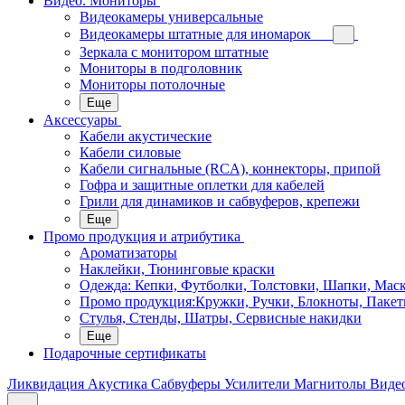
Видео. Мониторы
Видеокамеры универсальные
Видеокамеры штатные для иномарок
Зеркала с монитором штатные
Мониторы в подголовник
Мониторы потолочные
Еще
Аксессуары
Кабели акустические
Кабели силовые
Кабели сигнальные (RCA), коннекторы, припой
Гофра и защитные оплетки для кабелей
Грили для динамиков и сабвуферов, крепежи
Еще
Промо продукция и атрибутика
Ароматизаторы
Наклейки, Тюнинговые краски
Одежда: Кепки, Футболки, Толстовки, Шапки, Мас
Промо продукция:Кружки, Ручки, Блокноты, Пакет
Стулья, Стенды, Шатры, Сервисные накидки
Еще
Подарочные сертификаты
Ликвидация
Акустика
Сабвуферы
Усилители
Магнитолы
Виде