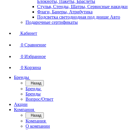
Блокноты, Пакеты, Браслеты
Стулья, Стенды, Шатры, Сервисные накидки
Флаги, Банеры, Атрибутика
Подсветка светодиодная под днище Авто
Подарочные сертификаты
Кабинет
0
Сравнение
0
Избранное
0
Корзина
Бренды
Назад
Бренды
Бренды
Вопрос/Ответ
Акции
Компания
Назад
Компания
О компании