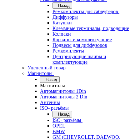
Назад
Ремкомплекты для сабвуферов
Диффузоры
Катушки
Клеммные терминалы, подводящие
Колпаки
Корзины и комплектующие
Подвесы для диффузоров
Ремкомплекты
Центрирующие шайбы и
комплектующие
Уцененный товар
Магнитолы
Назад
Магнитолы
Автомагнитолы 1Din
Автомагнитолы 2 Din
Антенны
ISO- разъёмы
Назад
ISO- разъёмы
OPEL
BMW
GM (CHEVROLET, DAEWOO,