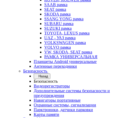
SAAB рамка
SEAT рамка
SKODA рамка
SSANG YONG рамка
SUBARU рамка
SUZUKI рамка
TOYOTA, LEXUS рамка
UAZ - УАЗ рамка
VOLKSWAGEN рамка
VOLVO рамка
VW, SKODA, SEAT рамка
РАМКА УНИВЕРСАЛЬНАЯ
Планшеты Android универсальные
Антенные переходники
Безопасность
Назад
Безопасность
Видеорегистраторы
Дополнительные системы безопасности и
предупреждения
Навигаторы портативные
Охранные системы, сигнализации
Парктроники, датчики парковки
Карты памяти