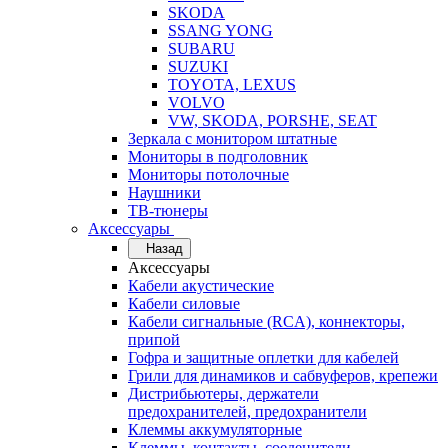
SKODA
SSANG YONG
SUBARU
SUZUKI
TOYOTA, LEXUS
VOLVO
VW, SKODA, PORSHE, SEAT
Зеркала с монитором штатные
Мониторы в подголовник
Мониторы потолочные
Наушники
ТВ-тюнеры
Аксессуары
Назад
Аксессуары
Кабели акустические
Кабели силовые
Кабели сигнальные (RCA), коннекторы,
припой
Гофра и защитные оплетки для кабелей
Грили для динамиков и сабвуферов, крепежи
Дистрибьютеры, держатели
предохранителей, предохранители
Клеммы аккумуляторные
Клеммы, контакты, соеденители