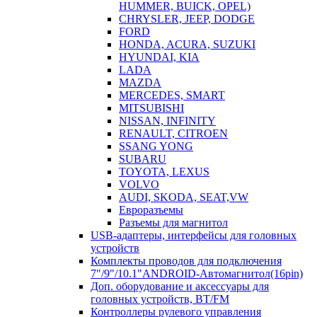
HUMMER, BUICK, OPEL)
CHRYSLER, JEEP, DODGE
FORD
HONDA, ACURA, SUZUKI
HYUNDAI, KIA
LADA
MAZDA
MERCEDES, SMART
MITSUBISHI
NISSAN, INFINITY
RENAULT, CITROEN
SSANG YONG
SUBARU
TOYOTA, LEXUS
VOLVO
AUDI, SKODA, SEAT,VW
Евроразъемы
Разъемы для магнитол
USB-адаптеры, интерфейсы для головных
устройств
Комплекты проводов для подключения
7"/9"/10.1"ANDROID-Автомагнитол(16pin)
Доп. оборудование и аксессуары для
головных устройств, BT/FM
Контроллеры рулевого управления