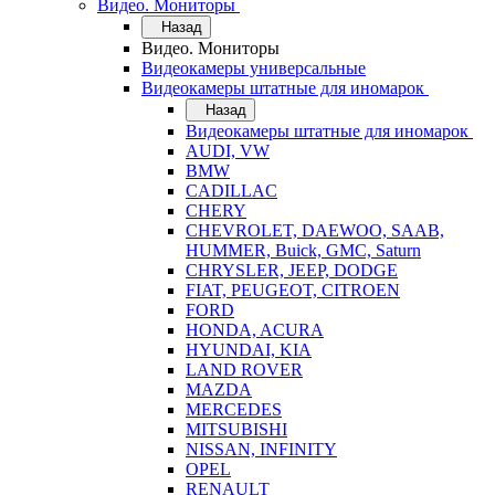
Видео. Мониторы
Назад
Видео. Мониторы
Видеокамеры универсальные
Видеокамеры штатные для иномарок
Назад
Видеокамеры штатные для иномарок
AUDI, VW
BMW
CADILLAC
CHERY
CHEVROLET, DAEWOO, SAAB,
HUMMER, Buick, GMC, Saturn
CHRYSLER, JEEP, DODGE
FIAT, PEUGEOT, CITROEN
FORD
HONDA, ACURA
HYUNDAI, KIA
LAND ROVER
MAZDA
MERCEDES
MITSUBISHI
NISSAN, INFINITY
OPEL
RENAULT