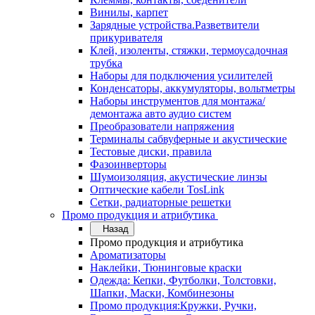
Винилы, карпет
Зарядные устройства.Разветвители
прикуривателя
Клей, изоленты, стяжки, термоусадочная
трубка
Наборы для подключения усилителей
Конденсаторы, аккумуляторы, вольтметры
Наборы инструментов для монтажа/
демонтажа авто аудио систем
Преобразователи напряжения
Терминалы сабвуферные и акустические
Тестовые диски, правила
Фазоинверторы
Шумоизоляция, акустические линзы
Оптические кабели TosLink
Сетки, радиаторные решетки
Промо продукция и атрибутика
Назад
Промо продукция и атрибутика
Ароматизаторы
Наклейки, Тюнинговые краски
Одежда: Кепки, Футболки, Толстовки,
Шапки, Маски, Комбинезоны
Промо продукция:Кружки, Ручки,