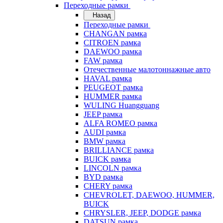
Переходные рамки
Назад
Переходные рамки
CHANGAN рамка
CITROEN рамка
DAEWOO рамка
FAW рамка
Отечественные малотоннажные авто
HAVAL рамка
PEUGEOT рамка
HUMMER рамка
WULING Huangguang
JEEP рамка
ALFA ROMEO рамка
AUDI рамка
BMW рамка
BRILLIANCE рамка
BUICK рамка
LINCOLN рамка
BYD рамка
CHERY рамка
CHEVROLET, DAEWOO, HUMMER,
BUICK
CHRYSLER, JEEP, DODGE рамка
DATSUN рамка