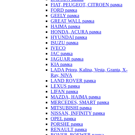
FIAT, PEUGEOT, CITROEN рамка
FORD рамка
GEELY рамка
GREAT WALL рамка
HAIMA рамка
HONDA, ACURA рамка
HYUNDAI рамка
ISUZU рамка
IVECO
JAC рамка
JAGUAR рамка
KIA рамка
LADA Priora, Kalina, Vesta, Granta, X-
Ray, NIVA
LAND ROVER рамка
LEXUS рамка
LIFAN рамка
MAZDA, HAIMA рамка
MERCEDES, SMART рамка
MITSUBISHI рамка
NISSAN, INFINITY рамка
OPEL рамка
PORSHE рамка
RENAULT рамка
ROVER, ROEWER рамка