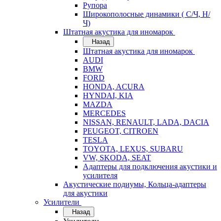
Рупора
Широкополосные динамики ( С/Ч, Н/
Ч)
Штатная акустика для иномарок
Назад
Штатная акустика для иномарок
AUDI
BMW
FORD
HONDA, ACURA
HYNDAI, KIA
MAZDA
MERCEDES
NISSAN, RENAULT, LADA, DACIA
PEUGEOT, CITROEN
TESLA
TOYOTA, LEXUS, SUBARU
VW, SKODA, SEAT
Адаптеры для подключения акустики и
усилителя
Акустические подиумы, Кольца-адаптеры
для акустики
Усилители
Назад