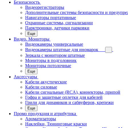
Безопасность
Видеорегистраторы
Дополнительные системы безопасности и предупр
Навигаторы портативные
Охранные системы, сигнализации
Парктроники, датчики парковки
Еще
Видео. Мониторы
Видеокамеры универсальные
Видеокамеры штатные для иномарок
Зеркала с монитором штатные
Мониторы в подголовник
Мониторы потолочные
Еще
Аксессуары
Кабели акустические
Кабели силовые
Кабели сигнальные (RCA), коннекторы, припой
Гофра и защитные оплетки для кабелей
Грили для динамиков и сабвуферов, крепежи
Еще
Промо продукция и атрибутика
Ароматизаторы
Наклейки, Тюнинговые краски