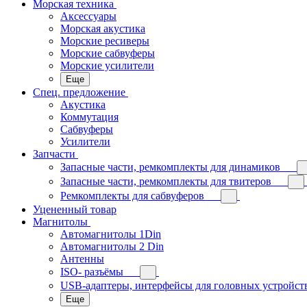
Морская техника
Аксессуары
Морская акустика
Морские ресиверы
Морские сабвуферы
Морские усилители
Еще
Спец. предложение
Акустика
Коммутация
Сабвуферы
Усилители
Запчасти
Запасные части, ремкомплекты для динамиков
Запасные части, ремкомплекты для твитеров
Ремкомплекты для сабвуферов
Уцененный товар
Магнитолы
Автомагнитолы 1Din
Автомагнитолы 2 Din
Антенны
ISO- разъёмы
USB-адаптеры, интерфейсы для головных устройст
Еще