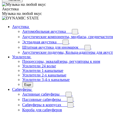
Акустика
Музыка на любой вкус
Акустика
Автомобильная акустика
Акустические компоненты, мидбасы, среднечастотн
Эстрадная акустика
Штатная акустика для иномарок
Акустические подиумы, Кольца-адаптеры для акус
Усилители
Процессоры, эквалайзеры, регуляторы к ним
Усилители 24 вольт
Усилители 1-канальные
Усилители 2-х канальные
Усилители 3-4-х канальные
Еще
Сабвуферы
Активные сабвуферы
Пассивные сабвуферы
Сабвуферы в корпусах
Короба для сабвуферов