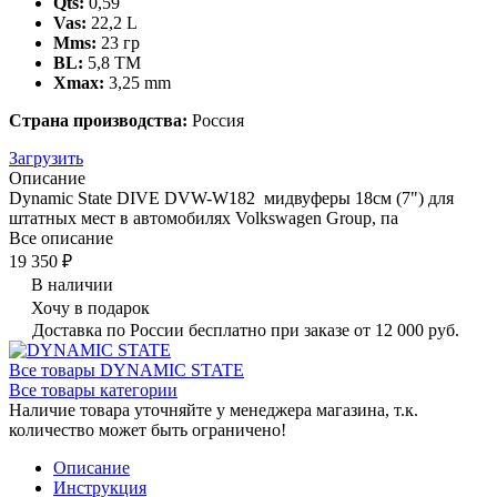
Qts:
0,59
Vas:
22,2 L
Mms:
23 гр
BL:
5,8 TM
Xmax:
3,25 mm
Страна производства:
Россия
Загрузить
Описание
Dynamic State DIVE DVW-W182 мидвуферы 18см (7") для
штатных мест в автомобилях Volkswagen Group, па
Все описание
19 350 ₽
В наличии
Хочу в подарок
Доставка по России бесплатно при заказе от 12 000 руб.
Все товары DYNAMIC STATE
Все товары категории
Наличие товара уточняйте у менеджера магазина, т.к.
количество может быть ограничено!
Описание
Инструкция