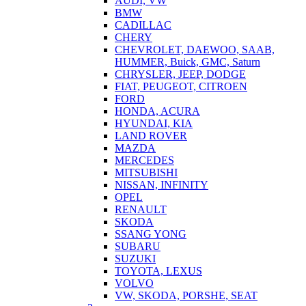
AUDI, VW
BMW
CADILLAC
CHERY
CHEVROLET, DAEWOO, SAAB,
HUMMER, Buick, GMC, Saturn
CHRYSLER, JEEP, DODGE
FIAT, PEUGEOT, CITROEN
FORD
HONDA, ACURA
HYUNDAI, KIA
LAND ROVER
MAZDA
MERCEDES
MITSUBISHI
NISSAN, INFINITY
OPEL
RENAULT
SKODA
SSANG YONG
SUBARU
SUZUKI
TOYOTA, LEXUS
VOLVO
VW, SKODA, PORSHE, SEAT