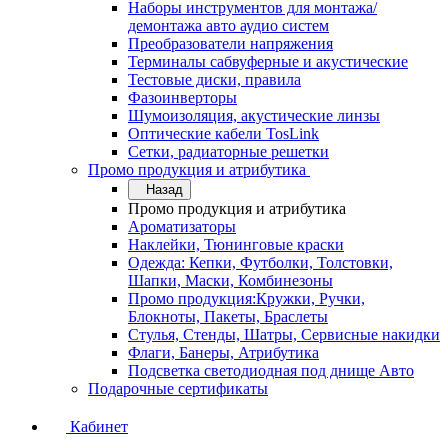
Наборы инструментов для монтажа/
демонтажа авто аудио систем
Преобразователи напряжения
Терминалы сабвуферные и акустические
Тестовые диски, правила
Фазоинверторы
Шумоизоляция, акустические линзы
Оптические кабели TosLink
Сетки, радиаторные решетки
Промо продукция и атрибутика
Назад
Промо продукция и атрибутика
Ароматизаторы
Наклейки, Тюнинговые краски
Одежда: Кепки, Футболки, Толстовки,
Шапки, Маски, Комбинезоны
Промо продукция:Кружки, Ручки,
Блокноты, Пакеты, Браслеты
Стулья, Стенды, Шатры, Сервисные накидки
Флаги, Банеры, Атрибутика
Подсветка светодиодная под днище Авто
Подарочные сертификаты
Кабинет