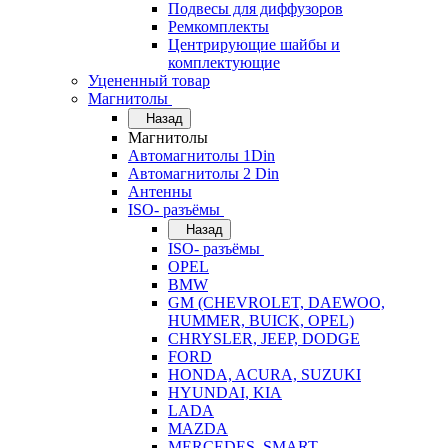
Подвесы для диффузоров
Ремкомплекты
Центрирующие шайбы и
комплектующие
Уцененный товар
Магнитолы
Назад
Магнитолы
Автомагнитолы 1Din
Автомагнитолы 2 Din
Антенны
ISO- разъёмы
Назад
ISO- разъёмы
OPEL
BMW
GM (CHEVROLET, DAEWOO,
HUMMER, BUICK, OPEL)
CHRYSLER, JEEP, DODGE
FORD
HONDA, ACURA, SUZUKI
HYUNDAI, KIA
LADA
MAZDA
MERCEDES, SMART