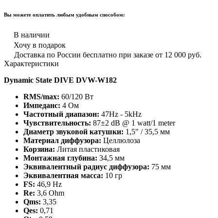
Вы можете оплатить любым удобным способом:
В наличии
Хочу в подарок
Доставка по России бесплатно при заказе от 12 000 руб.
Характеристики
Dynamic State DIVE DVW-W182
RMS/max:
60/120 Вт
Импеданс:
4 Ом
Частотный диапазон:
47Hz - 5kHz
Чувствительность:
87±2 dB @ 1 watt/1 meter
Диаметр звуковой катушки:
1,5" / 35,5 мм
Материал диффузора:
Целлюлоза
Корзина:
Литая пластиковая
Монтажная глубина:
34,5 мм
Эквивалентный радиус диффузора:
75 мм
Эквивалентная масса:
10 гр
FS:
46,9 Hz
Re:
3,6 Ohm
Qms:
3,35
Qes:
0,71