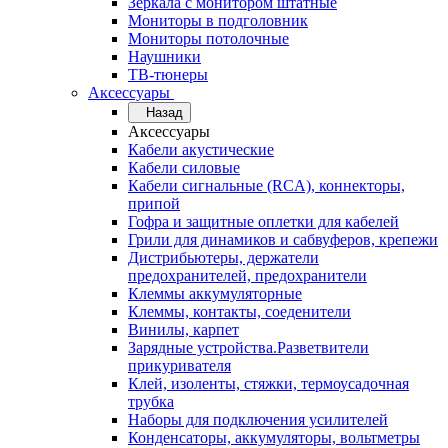
Зеркала с монитором штатные
Мониторы в подголовник
Мониторы потолочные
Наушники
ТВ-тюнеры
Аксессуары
Назад
Аксессуары
Кабели акустические
Кабели силовые
Кабели сигнальные (RCA), коннекторы,
припой
Гофра и защитные оплетки для кабелей
Грили для динамиков и сабвуферов, крепежи
Дистрибьютеры, держатели
предохранителей, предохранители
Клеммы аккумуляторные
Клеммы, контакты, соеденители
Винилы, карпет
Зарядные устройства.Разветвители
прикуривателя
Клей, изоленты, стяжки, термоусадочная
трубка
Наборы для подключения усилителей
Конденсаторы, аккумуляторы, вольтметры