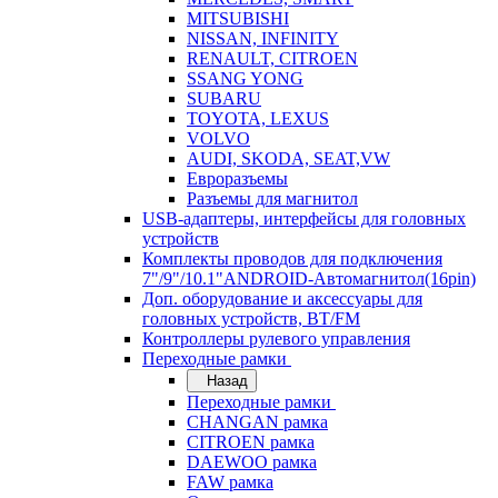
MITSUBISHI
NISSAN, INFINITY
RENAULT, CITROEN
SSANG YONG
SUBARU
TOYOTA, LEXUS
VOLVO
AUDI, SKODA, SEAT,VW
Евроразъемы
Разъемы для магнитол
USB-адаптеры, интерфейсы для головных
устройств
Комплекты проводов для подключения
7"/9"/10.1"ANDROID-Автомагнитол(16pin)
Доп. оборудование и аксессуары для
головных устройств, BT/FM
Контроллеры рулевого управления
Переходные рамки
Назад
Переходные рамки
CHANGAN рамка
CITROEN рамка
DAEWOO рамка
FAW рамка