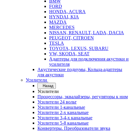
BMW
FORD
HONDA, ACURA
HYNDAI, KIA
MAZDA
MERCEDES
NISSAN, RENAULT, LADA, DACIA
PEUGEOT, CITROEN
TESLA
TOYOTA, LEXUS, SUBARU
VW, SKODA, SEAT
Адаптеры для подключения акустики и
усилителя
Акустические подиумы, Кольца-адаптеры
для акустики
Усилители
Назад
Усилители
Процессоры, эквалайзеры, регуляторы к ним
Усилители 24 вольт
Усилители 1-канальные
Усилители 2-х канальные
Усилители 3-4-х канальные
Усилители 5-8 канальные
Конвертеры. Преобразователи звука