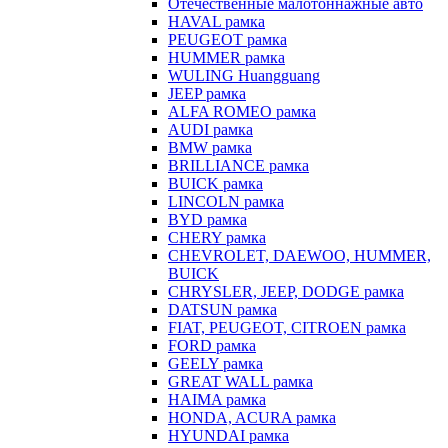
Отечественные малотоннажные авто
HAVAL рамка
PEUGEOT рамка
HUMMER рамка
WULING Huangguang
JEEP рамка
ALFA ROMEO рамка
AUDI рамка
BMW рамка
BRILLIANCE рамка
BUICK рамка
LINCOLN рамка
BYD рамка
CHERY рамка
CHEVROLET, DAEWOO, HUMMER,
BUICK
CHRYSLER, JEEP, DODGE рамка
DATSUN рамка
FIAT, PEUGEOT, CITROEN рамка
FORD рамка
GEELY рамка
GREAT WALL рамка
HAIMA рамка
HONDA, ACURA рамка
HYUNDAI рамка