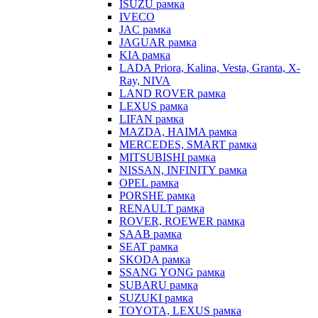
ISUZU рамка
IVECO
JAC рамка
JAGUAR рамка
KIA рамка
LADA Priora, Kalina, Vesta, Granta, X-
Ray, NIVA
LAND ROVER рамка
LEXUS рамка
LIFAN рамка
MAZDA, HAIMA рамка
MERCEDES, SMART рамка
MITSUBISHI рамка
NISSAN, INFINITY рамка
OPEL рамка
PORSHE рамка
RENAULT рамка
ROVER, ROEWER рамка
SAAB рамка
SEAT рамка
SKODA рамка
SSANG YONG рамка
SUBARU рамка
SUZUKI рамка
TOYOTA, LEXUS рамка