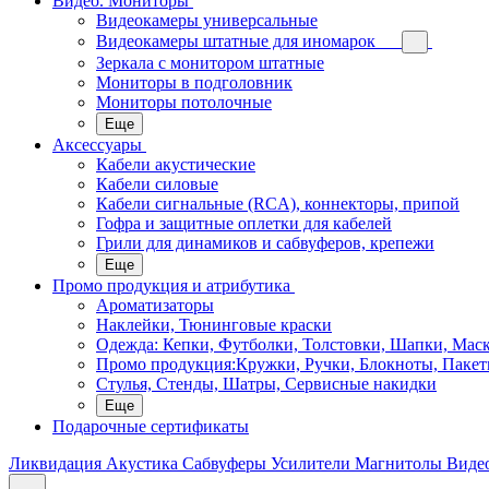
Видео. Мониторы
Видеокамеры универсальные
Видеокамеры штатные для иномарок
Зеркала с монитором штатные
Мониторы в подголовник
Мониторы потолочные
Еще
Аксессуары
Кабели акустические
Кабели силовые
Кабели сигнальные (RCA), коннекторы, припой
Гофра и защитные оплетки для кабелей
Грили для динамиков и сабвуферов, крепежи
Еще
Промо продукция и атрибутика
Ароматизаторы
Наклейки, Тюнинговые краски
Одежда: Кепки, Футболки, Толстовки, Шапки, Мас
Промо продукция:Кружки, Ручки, Блокноты, Пакет
Стулья, Стенды, Шатры, Сервисные накидки
Еще
Подарочные сертификаты
Ликвидация
Акустика
Сабвуферы
Усилители
Магнитолы
Виде