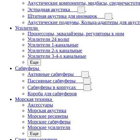
Акустические компоненты, мидбасы, среднечастотн
Эстрадная акустика
Штатная акустика для иномарок
Акустические подиумы, Кольца-адаптеры для акус
Усилители
Процессоры, эквалайзеры, регуляторы к ним
Усилители 24 вольт
Усилители 1-канальные
Усилители 2-х канальные
Усилители 3-4-х канальные
Еще
Сабвуферы
Активные сабвуферы
Пассивные сабвуферы
Сабвуферы в корпусах
Короба для сабвуферов
Морская техника
Аксессуары
Морская акустика
Морские ресиверы
Морские сабвуферы
Морские усилители
Еще
Спец. предложение