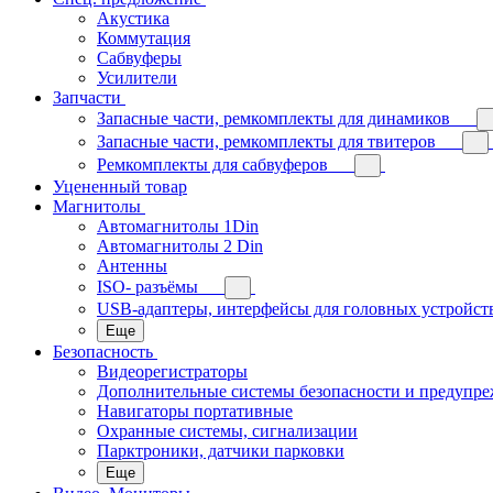
Акустика
Коммутация
Сабвуферы
Усилители
Запчасти
Запасные части, ремкомплекты для динамиков
Запасные части, ремкомплекты для твитеров
Ремкомплекты для сабвуферов
Уцененный товар
Магнитолы
Автомагнитолы 1Din
Автомагнитолы 2 Din
Антенны
ISO- разъёмы
USB-адаптеры, интерфейсы для головных устройст
Еще
Безопасность
Видеорегистраторы
Дополнительные системы безопасности и предупр
Навигаторы портативные
Охранные системы, сигнализации
Парктроники, датчики парковки
Еще