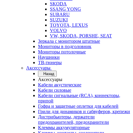
SKODA
SSANG YONG
SUBARU
SUZUKI
TOYOTA, LEXUS
VOLVO
VW, SKODA, PORSHE, SEAT
Зеркала с монитором штатные
Мониторы в подголовник
Мониторы потолочные
Наушники
ТВ-тюнеры
Аксессуары
Назад
Аксессуары
Кабели акустические
Кабели силовые
Кабели сигнальные (RCA), коннекторы,
припой
Гофра и защитные оплетки для кабелей
Грили для динамиков и сабвуферов, крепежи
Дистрибьютеры, держатели
предохранителей, предохранители
Клеммы аккумуляторные
Клеммы, контакты, соеденители