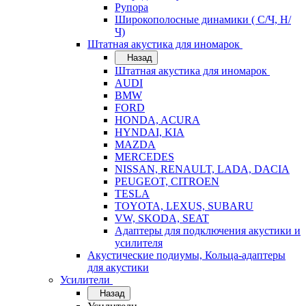
Рупора
Широкополосные динамики ( С/Ч, Н/
Ч)
Штатная акустика для иномарок
Назад
Штатная акустика для иномарок
AUDI
BMW
FORD
HONDA, ACURA
HYNDAI, KIA
MAZDA
MERCEDES
NISSAN, RENAULT, LADA, DACIA
PEUGEOT, CITROEN
TESLA
TOYOTA, LEXUS, SUBARU
VW, SKODA, SEAT
Адаптеры для подключения акустики и
усилителя
Акустические подиумы, Кольца-адаптеры
для акустики
Усилители
Назад