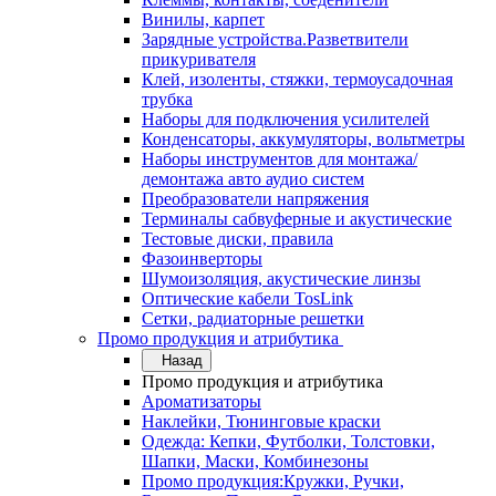
Винилы, карпет
Зарядные устройства.Разветвители
прикуривателя
Клей, изоленты, стяжки, термоусадочная
трубка
Наборы для подключения усилителей
Конденсаторы, аккумуляторы, вольтметры
Наборы инструментов для монтажа/
демонтажа авто аудио систем
Преобразователи напряжения
Терминалы сабвуферные и акустические
Тестовые диски, правила
Фазоинверторы
Шумоизоляция, акустические линзы
Оптические кабели TosLink
Сетки, радиаторные решетки
Промо продукция и атрибутика
Назад
Промо продукция и атрибутика
Ароматизаторы
Наклейки, Тюнинговые краски
Одежда: Кепки, Футболки, Толстовки,
Шапки, Маски, Комбинезоны
Промо продукция:Кружки, Ручки,