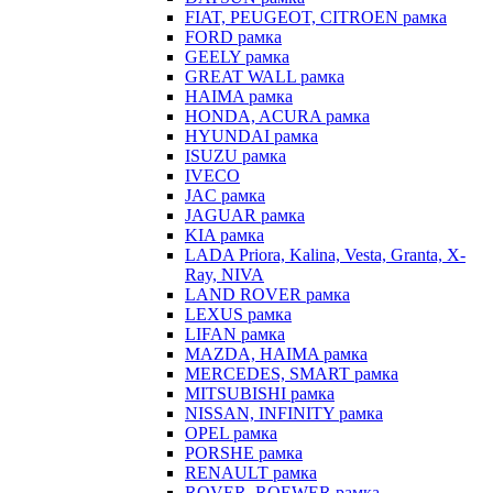
FIAT, PEUGEOT, CITROEN рамка
FORD рамка
GEELY рамка
GREAT WALL рамка
HAIMA рамка
HONDA, ACURA рамка
HYUNDAI рамка
ISUZU рамка
IVECO
JAC рамка
JAGUAR рамка
KIA рамка
LADA Priora, Kalina, Vesta, Granta, X-
Ray, NIVA
LAND ROVER рамка
LEXUS рамка
LIFAN рамка
MAZDA, HAIMA рамка
MERCEDES, SMART рамка
MITSUBISHI рамка
NISSAN, INFINITY рамка
OPEL рамка
PORSHE рамка
RENAULT рамка
ROVER, ROEWER рамка