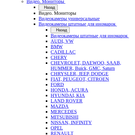
Видео. Мониторы
Назад
Видео. Мониторы
Видеокамеры универсальные
Видеокамеры штатные для иномарок
Назад
Видеокамеры штатные для иномарок
AUDI, VW
BMW
CADILLAC
CHERY
CHEVROLET, DAEWOO, SAAB,
HUMMER, Buick, GMC, Saturn
CHRYSLER, JEEP, DODGE
FIAT, PEUGEOT, CITROEN
FORD
HONDA, ACURA
HYUNDAI, KIA
LAND ROVER
MAZDA
MERCEDES
MITSUBISHI
NISSAN, INFINITY
OPEL
RENAULT