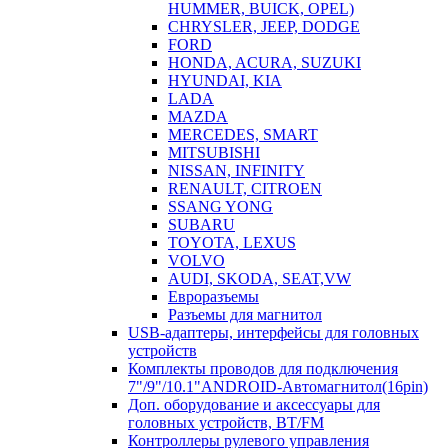
HUMMER, BUICK, OPEL)
CHRYSLER, JEEP, DODGE
FORD
HONDA, ACURA, SUZUKI
HYUNDAI, KIA
LADA
MAZDA
MERCEDES, SMART
MITSUBISHI
NISSAN, INFINITY
RENAULT, CITROEN
SSANG YONG
SUBARU
TOYOTA, LEXUS
VOLVO
AUDI, SKODA, SEAT,VW
Евроразъемы
Разъемы для магнитол
USB-адаптеры, интерфейсы для головных
устройств
Комплекты проводов для подключения
7"/9"/10.1"ANDROID-Автомагнитол(16pin)
Доп. оборудование и аксессуары для
головных устройств, BT/FM
Контроллеры рулевого управления