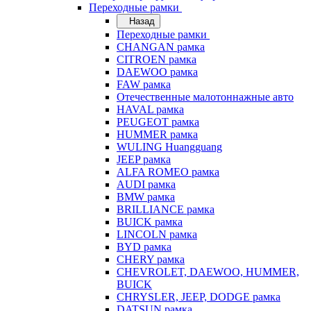
Переходные рамки
Назад
Переходные рамки
CHANGAN рамка
CITROEN рамка
DAEWOO рамка
FAW рамка
Отечественные малотоннажные авто
HAVAL рамка
PEUGEOT рамка
HUMMER рамка
WULING Huangguang
JEEP рамка
ALFA ROMEO рамка
AUDI рамка
BMW рамка
BRILLIANCE рамка
BUICK рамка
LINCOLN рамка
BYD рамка
CHERY рамка
CHEVROLET, DAEWOO, HUMMER,
BUICK
CHRYSLER, JEEP, DODGE рамка
DATSUN рамка