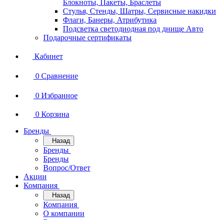
Блокноты, Пакеты, Браслеты
Стулья, Стенды, Шатры, Сервисные накидки
Флаги, Банеры, Атрибутика
Подсветка светодиодная под днище Авто
Подарочные сертификаты
Кабинет
0
Сравнение
0
Избранное
0
Корзина
Бренды
Назад
Бренды
Бренды
Вопрос/Ответ
Акции
Компания
Назад
Компания
О компании