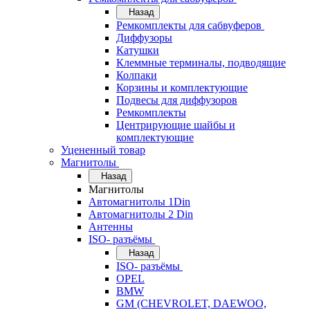
Назад
Ремкомплекты для сабвуферов
Диффузоры
Катушки
Клеммные терминалы, подводящие
Колпаки
Корзины и комплектующие
Подвесы для диффузоров
Ремкомплекты
Центрирующие шайбы и
комплектующие
Уцененный товар
Магнитолы
Назад
Магнитолы
Автомагнитолы 1Din
Автомагнитолы 2 Din
Антенны
ISO- разъёмы
Назад
ISO- разъёмы
OPEL
BMW
GM (CHEVROLET, DAEWOO,