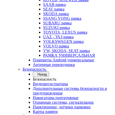
SAAB рамка
SEAT рамка
SKODA рамка
SSANG YONG рамка
SUBARU рамка
SUZUKI рамка
TOYOTA, LEXUS рамка
UAZ - УАЗ рамка
VOLKSWAGEN рамка
VOLVO рамка
VW, SKODA, SEAT рамка
РАМКА УНИВЕРСАЛЬНАЯ
Планшеты Android универсальные
Антенные переходники
Безопасность
Назад
Безопасность
Видеорегистраторы
Дополнительные системы безопасности и
предупреждения
Навигаторы портативные
Охранные системы, сигнализации
Парктроники, датчики парковки
Карты памяти